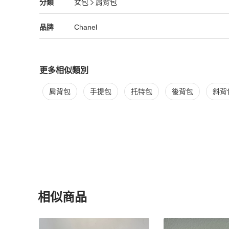
Chanel
女包
分類資訊
分類
女包
肩背包
#愛心長盒子

女包
/
肩背包
推薦
#調節釦

#愛心款

Chanel
Chanel
精品
推薦清單
女包
品牌介紹
品牌
Chanel
#長盒子

配件：購證影本去個資、原廠盒子、山茶花/緞帶、防塵套、
更多相似類別
更多
Chanel
女包
相似商品推薦
肩背包
手提包
托特包
後背包
斜背
相似商品
更多相似
Chanel
女包
推薦精品