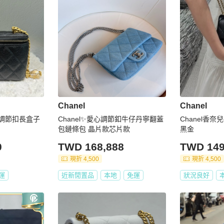
Chanel
Chanel
愛心調節扣長盒子
Chanel✨愛心調節釦牛仔丹寧翻蓋
Chanel香
包鏈條包 晶片款芯片款
黑金
0
TWD 168,888
TWD 149
現折 4,500
現折 4,500
運
近新閒置品
本地
免運
狀況良好