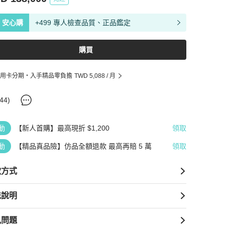
安心購
+499 專人檢查品質、正品鑑定
購買
用卡分期・入手精品零負擔
TWD 5,088
/ 月
44
)
動
【新人首購】最高現折 $1,200
領取
動
【精品真品險】仿品全額退款 最高再賠 5 萬
領取
款方式
送說明
見問題