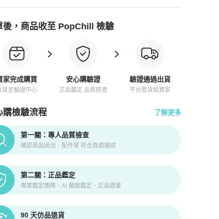
後，商品收至 PopChill 檢驗
買家完成購買
安心購驗證
驗證通過出貨
收貨至驗證中心
正品鑑定 品質檢查
平台發貨給買家
心購檢驗流程
了解更多
pChill拍拍圈正品驗證、安心購檢驗流程介紹
第一關：專人品質檢查
確認商品狀況、配件等 符合頁面描述
第二關：正品鑑定
專業鑑定團隊、AI 儀器鑑定、正品證書
90 天仿品退貨