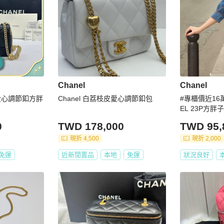
Chanel
Chanel
皮愛心調節釦方胖
Chanel 白荔枝皮愛心調節釦包
#專櫃價近16萬
EL 23P方胖
就是全場焦點
0
TWD 178,000
TWD 95,
現折 4,500
現折 2,000
免運
近新閒置品
本地
免運
狀況良好