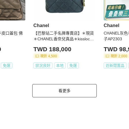
Chanel
Chanel
扣牛皮口蓋包 佛
【巴黎站二手名牌專賣店】＊現貨
CHANEL灰
＊CHANEL香奈兒真品＊kisslock
子AP2303
黑菱格羊皮梯形方箱水鑽字母飾邊
0
TWD 188,000
TWD 98,
吸釦斜背鏈包
現折 4,500
現折 2,000
免運
狀況良好
本地
免運
近新閒置品
看更多