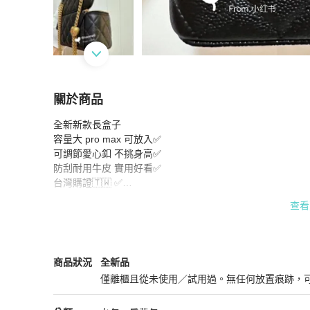
關於商品
關於
全新新款長盒子

Chanel 愛心調節釦 長盒子 愛心調節扣 本季最火
容量大 pro max 可放入✅

可調節愛心釦 不挑身高✅

防刮耐用牛皮 實用好看✅

台灣購證🇹🇼 ✅

香家價格親民的包款✅

查看
各項優點集中於一身 挑不出毛病🥺

年輕人適合的款式

非常盒子莫屬啦

Chanel
女包
商品狀態與細節
商品狀況
全新品
照片均本人實品、實物拍攝

僅離櫃且從未使用／試用過。無任何放置痕跡，
上水印以防盜圖

全新品
#愛心調節釦
