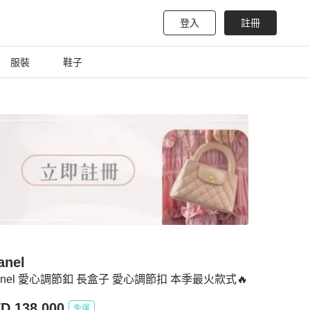
登入
註冊
服裝
鞋子
anel
anel 愛心調節釦 長盒子 愛心調節扣 本季最火款式🔥
D 138,000
免運