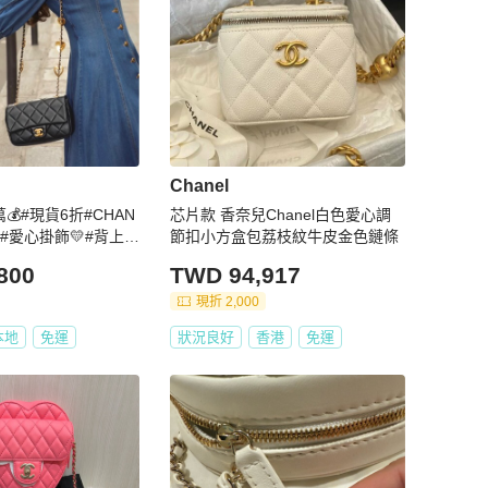
Chanel
💰#現貨6折#CHAN
芯片款 香奈兒Chanel白色愛心調
子#愛心掛飾💛#背上你
節扣小方盒包荔枝紋牛皮金色鏈條

800
TWD 94,917
現折 2,000
本地
免運
狀況良好
香港
免運