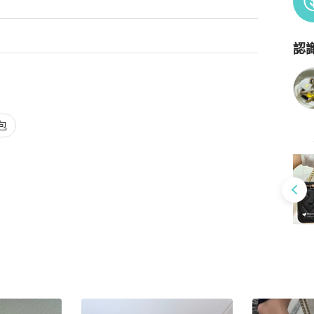
認
Po
說明書/小卡。
包