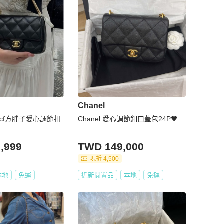
Chanel
奈兒cf方胖子愛心調節扣
Chanel 愛心調節釦口蓋包24P🖤
,999
TWD 149,000
現折 4,500
本地
免運
近新閒置品
本地
免運