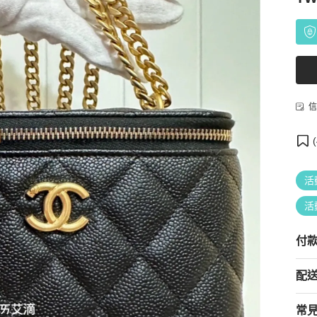
信
(
活
活
付
配
常