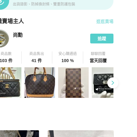
出貨錄影、防掉換封條、雙重防護包裝
識賣場主人
逛逛賣場
pChill 拍拍圈嚴選賣家
尚勳
介紹
尚勳
追蹤
商品數
商品售出
安心購通過
聊聊回覆
103 件
41 件
100 %
當天回覆