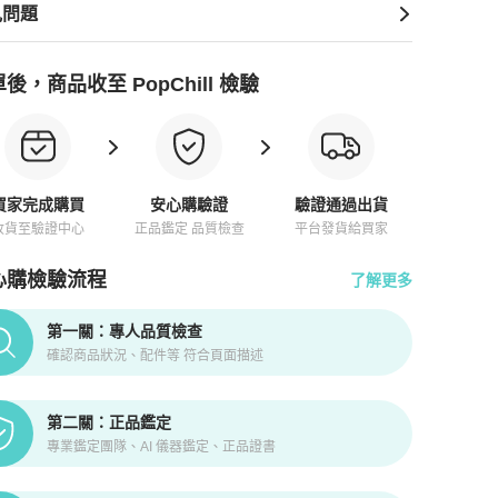
見問題
後，商品收至 PopChill 檢驗
詳情與購買須知
買家完成購買
安心購驗證
驗證通過出貨
收貨至驗證中心
正品鑑定 品質檢查
平台發貨給買家
心購檢驗流程
了解更多
pChill拍拍圈正品驗證、安心購檢驗流程介紹
第一關：專人品質檢查
確認商品狀況、配件等 符合頁面描述
第二關：正品鑑定
專業鑑定團隊、AI 儀器鑑定、正品證書