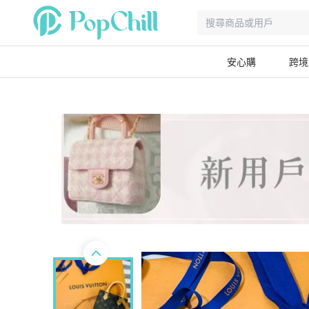
安心購
跨境