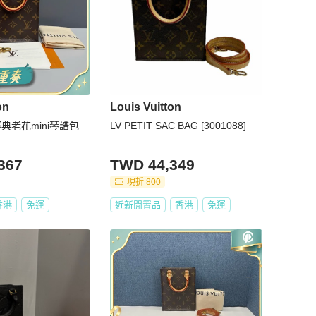
on
Louis Vuitton
經典老花mini琴譜包
LV PETIT SAC BAG [3001088]
367
TWD 44,349
現折 800
香港
免運
近新閒置品
香港
免運