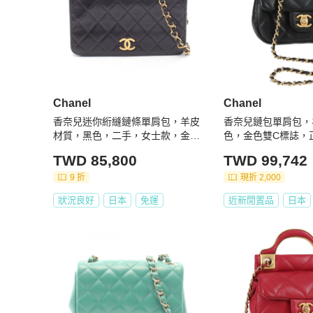
Chanel
Chanel
香奈兒迷你絎縫鏈條單肩包，羊皮
香奈兒鏈包單肩包，
材質，黑色，二手，女士款，金色
色，金色雙C標誌，正
五金
04SM
TWD 85,800
TWD 99,742
9 折
現折 2,000
狀況良好
日本
免運
近新閒置品
日本