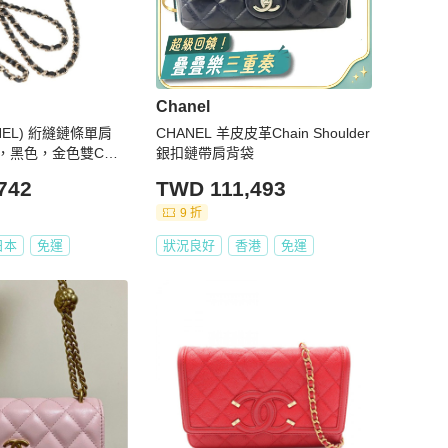
Chanel
NEL) 絎縫鏈條單肩
CHANEL 羊皮皮革Chain Shoulder
，黑色，金色雙C標
銀扣鏈帶肩背袋
25435SAM
742
TWD 111,493
9 折
日本
免運
狀況良好
香港
免運