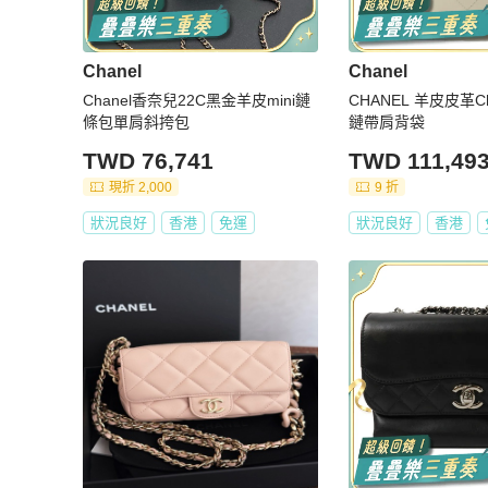
Chanel
Chanel
Chanel香奈兒22C黑金羊皮mini鏈
CHANEL 羊皮皮革Cha
條包單肩斜挎包
鏈帶肩背袋
TWD 76,741
TWD 111,49
現折 2,000
9 折
狀況良好
香港
免運
狀況良好
香港