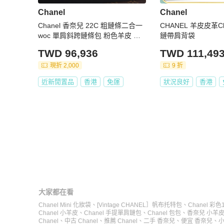
Chanel
Chanel
Chanel 香奈兒 22C 粗鏈條二合一
CHANEL 羊皮皮革Cha
woc 單肩斜跨鏈條包 粉色羊皮 淡
鏈帶肩背袋
金扣 31開
TWD 96,936
TWD 111,49
現折 2,000
9 折
近新閒置品
香港
免運
狀況良好
香港
大家都在看
Chanel Mini 化妝袋
、
[Vintage CHANEL］帆布托特包
、
Chanel 彩
Chanel 小羊皮
、
Chanel 手提單肩鏈包
、
Chanel 包包
、
香奈兒 小羊
Chanel
、
中古 Chanel
、
推薦 Chanel
、
二手 香奈兒
、
便宜 香奈兒
、
小