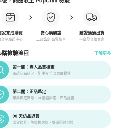
後，商品收至 PopChill 檢驗
買家完成購買
安心購驗證
驗證通過出貨
收貨至驗證中心
正品鑑定 品質檢查
平台發貨給買家
心購檢驗流程
了解更多
pChill拍拍圈正品驗證、安心購檢驗流程介紹
第一關：專人品質檢查
確認商品狀況、配件等 符合頁面描述
第二關：正品鑑定
專業鑑定團隊、AI 儀器鑑定、正品證書
90 天仿品退貨
出貨錄影、防掉換封條、雙重防護包裝