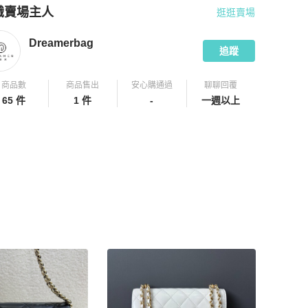
識賣場主人
逛逛賣場
pChill 拍拍圈嚴選賣家
Dreamerbag
介紹
Dreamerbag
追蹤
商品數
商品售出
安心購通過
聊聊回覆
65 件
1 件
-
一週以上