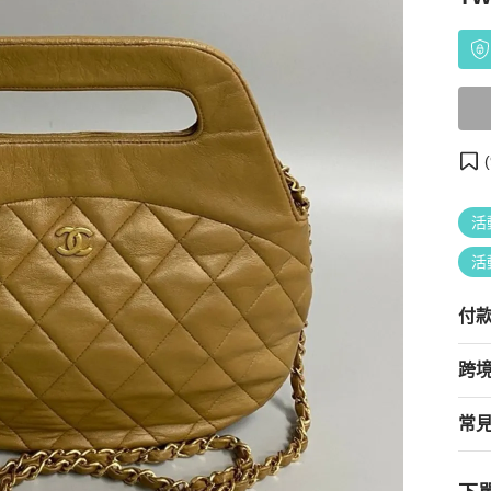
(
活
活
付
跨
常