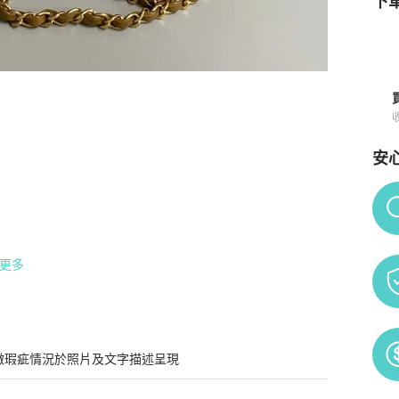
下單
安
知
Po
更多

微瑕疵情況於照片及文字描述呈現