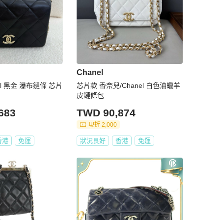
Chanel
el 黑金 瀑布鏈條 芯片
芯片款 香奈兒/Chanel 白色油蠟羊
皮鏈條包
683
TWD 90,874
現折 2,000
香港
免運
狀況良好
香港
免運