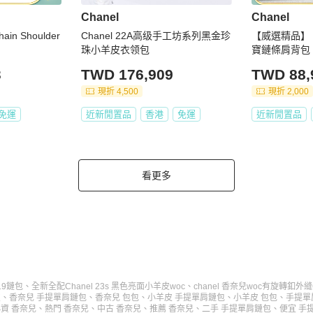
Chanel
Chanel
in Shoulder
Chanel 22A高级手工坊系列黑金珍
【威選精品】 
珠小羊皮衣领包
寶鏈條肩背包 
3
TWD 176,909
TWD 88,
現折 4,500
現折 2,000
免運
近新閒置品
香港
免運
近新閒置品
看更多
色19鏈包
、
全新全配Chanel 23s 黑色亮面小羊皮woc
、
chanel 香奈兒woc有旋轉釦外縫
皮
、
香奈兒 手提單肩鏈包
、
香奈兒 包包
、
小羊皮 手提單肩鏈包
、
小羊皮 包包
、
手提單
資 香奈兒
、
熱門 香奈兒
、
中古 香奈兒
、
推薦 香奈兒
、
二手 手提單肩鏈包
、
便宜 手