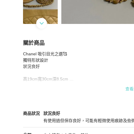
關於商品
關於
Chanel 吸引目光之選🥰

Chanel 小羊皮手提單肩鏈包
商品詳情與購買須
獨特形狀設計

狀況良好

高19cm寬30cm深8.5cm 

查看
備注：沒有配件

Dreamerbag 香港註冊公司只售正版正貨

Chanel
女士錢包 / 小皮件
商品狀態與細節
商品狀況
狀況良好
下單後選擇PopChill安心購由美國第三方平台鑒定保障正品
有使用過但保存良好，可能有輕微使用痕跡及些
狀況良好