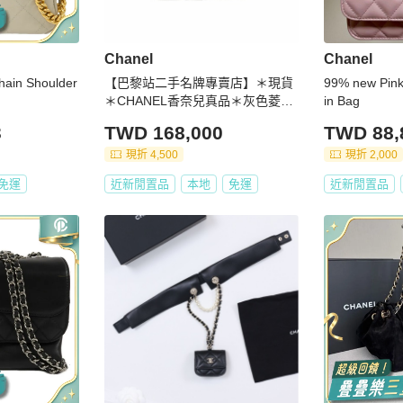
Chanel
Chanel
in Shoulder
【巴黎站二手名牌專賣店】＊現貨
99% new Pink
＊CHANEL香奈兒真品＊灰色菱格
in Bag
紋皮革金雙C小方雙珍珠調節扣鏈
3
TWD 168,000
TWD 88,
包
現折 4,500
現折 2,000
免運
近新閒置品
本地
免運
近新閒置品