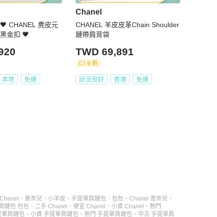
Chanel
 CHANEL 麂皮元
CHANEL 羊皮皮革Chain Shoulder
黑金扣 🖤
鏈帶肩背袋
920
TWD 69,891
9 折
本地
免運
狀況良好
香港
免運
Chanel
、
香奈兒
、
小羊皮
、
手提單肩鏈包
、
包包
、
Chanel 香奈兒
、
肩鏈包 包包
、
二手 Chanel
、
便宜 Chanel
、
小資 Chanel
、
熱門
提單肩鏈包
、
小資 手提單肩鏈包
、
熱門 手提單肩鏈包
、
中古 手提單肩