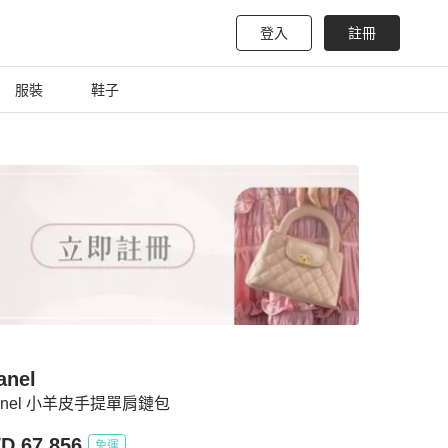
登入
註冊
服裝
鞋子
anel
anel 小羊皮手提單肩鏈包
D 67,856
免運