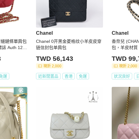
Chanel
Chanel
) 絎縫鏈條單肩包
Chanel 0开黑金菱格纹小羊皮皮穿
香奈兒 (CHA
 Auth 127
链信封包单肩包
包，羊皮材質
誌，正品編號 1
8
TWD 56,143
TWD 99,
現折 2,000
現折 2,000
免運
近新閒置品
香港
免運
狀況良好