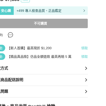
安心購
+499 專人檢查品質、正品鑑定
不可購買
9
)
動
【新人首購】最高現折 $1,200
領取
動
【精品真品險】仿品全額退款 最高再賠 5 萬
領取
款方式
境商品配送說明
見問題