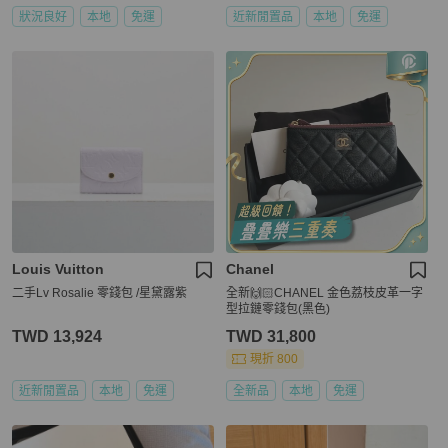
狀況良好
本地
免運
近新閒置品
本地
免運
Louis Vuitton
Chanel
二手Lv Rosalie 零錢包 /星黛露紫
全新🙌🏻CHANEL 金色荔枝皮革一字
型拉鏈零錢包(黑色)
TWD 13,924
TWD 31,800
現折 800
近新閒置品
本地
免運
全新品
本地
免運