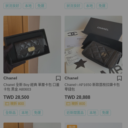
狀況良好
本地
免運
狀況良好
本地
免運
Chanel
Chanel
Chanel 全新 Boy 經典 單層卡包 口蓋
Chanel✨AP1650 新款荔枝拉鍊卡包
卡包 黑金 A80603
零錢包
TWD 28,500
TWD 28,888
現折 800
現折 800
全新品
本地
免運
近新閒置品
本地
免運
降價