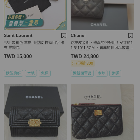
Saint Laurent
Chanel
YSL 灰褐色 羊皮 山型紋 拉鍊ㄇ字 卡
荔枝皮金釦，他真的很好用！尺寸約1
夾 零錢包
1.5*10*1.5CM ，扁扁的但可以放進很
多對折鈔票、零錢跟卡，也可以輕鬆
TWD 15,000
TWD 24,800
放入各種包包裡面✅✅✅ #香奈儿零錢
包 #香奈兒小皮件 #Chanel小皮件#香
現折 800
奈兒豆腐零錢包
狀況良好
本地
免運
近新閒置品
本地
免運