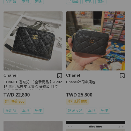
全新品
本地
免運
全新品
本地
免運
Chanel
Chanel
CHANEL 香奈兒 【 全新商品 】AP02
Chanel吐司零錢包
16 黑色 荔枝皮 金雙Ｃ 菱格紋 ㄇ拉卡
包 拉鍊零錢包 卡片夾 卡包
TWD 22,800
TWD 25,800
現折 800
現折 800
全新品
本地
免運
狀況良好
本地
免運