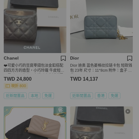
Chanel
Dior
❤️可愛小巧的豆腐零錢包淡金釦搭配
Dior 迪奥 蓝色菱格纹拉链卡包 短款钱
四四方方的造型，小巧玲瓏 牛皮短夾
包 23年 尺寸：11*8cm 附件：盒子 尘
更是耐用，後方四卡槽融合生活所需
袋
TWD 24,800
TWD 14,137
#chanel #香奈儿 #零錢包
現折 800
近新閒置品
本地
免運
近新閒置品
香港
免運