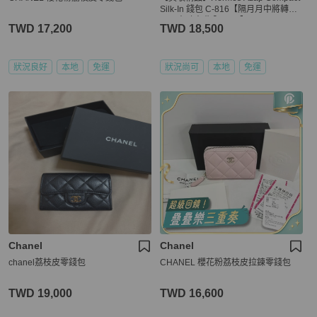
Silk-In 錢包 C-816【隔月月中將轉賣
至日本 上架期限30天】
TWD 17,200
TWD 18,500
狀況良好
本地
免運
狀況尚可
本地
免運
Chanel
Chanel
chanel荔枝皮零錢包
CHANEL 櫻花粉荔枝皮拉鍊零錢包
TWD 19,000
TWD 16,600