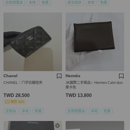
近新閒置品
本地
免運
狀況良好
本地
免運
Chanel
Hermès
CHANEL｜ㄇ字拉鏈短夾
JK國際二手精品✨ Hermes Calvi duo
摩卡色
TWD 28,500
TWD 13,800
現折 800
全新品
本地
免運
近新閒置品
本地
免運