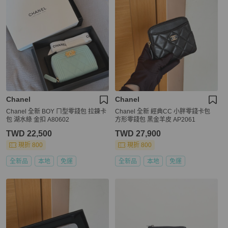
Chanel
Chanel
Chanel 全新 BOY ㄇ型零錢包 拉鍊卡
Chanel 全新 經典CC 小胖零錢卡包
包 湖水綠 金扣 A80602
方形零錢包 黑金羊皮 AP2061
TWD 22,500
TWD 27,900
現折 800
現折 800
全新品
本地
免運
全新品
本地
免運