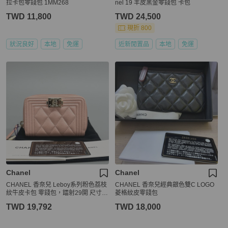
拉卡包零錢包 1MM268
nel 19 羊皮黑金零錢包 卡包
TWD 11,800
TWD 24,500
現折 800
狀況良好
本地
免運
近新閒置品
本地
免運
Chanel
Chanel
CHANEL 香奈兒 Leboy系列粉色荔枝
CHANEL 香奈兒經典銀色雙C LOGO
紋牛皮卡包 零錢包，鐳射29開 尺寸：
菱格紋皮零錢包
10.5
TWD 19,792
TWD 18,000