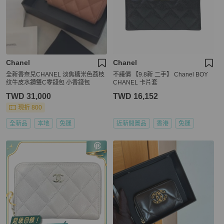
Chanel
Chanel
全新香奈兒CHANEL 淡焦糖米色荔枝
不議價 【9.8新 二手】 Chanel BOY
纹牛皮水鑽雙C零錢包 小香錢包
CHANEL 卡片套
TWD 31,000
TWD 16,152
現折 800
全新品
本地
免運
近新閒置品
香港
免運