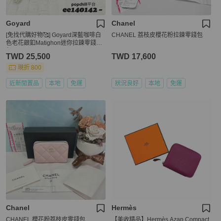
Goyard
Chanel
[免找代購好物🥰] Goyard深藍咖啡白
CHANEL 荔枝皮櫻花粉拉鍊零錢包
色老花銀釦Matighon迷你拉鍊零錢卡
包
TWD 25,500
TWD 17,600
現折 800
近新閒置品
本地
免運
狀況良好
本地
免運
Chanel
Hermès
CHANEL 櫻花粉荔枝皮零錢包
【美收精品】Hermès Azap Compact