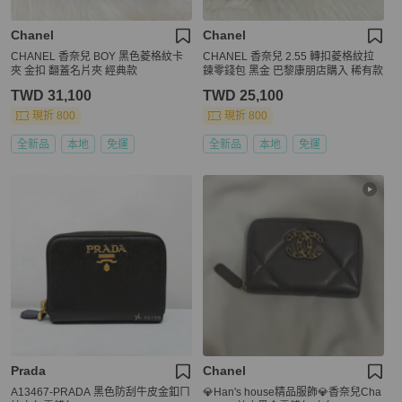
Chanel
Chanel
CHANEL 香奈兒 BOY 黑色菱格紋卡
CHANEL 香奈兒 2.55 轉扣菱格紋拉
夾 金扣 翻蓋名片夾 經典款
鍊零錢包 黑金 巴黎康朋店購入 稀有款
TWD 31,100
TWD 25,100
現折 800
現折 800
全新品
本地
免運
全新品
本地
免運
Prada
Chanel
A13467-PRADA 黑色防刮牛皮金釦ㄇ
💎Han's house精品服飾💎香奈兒Cha