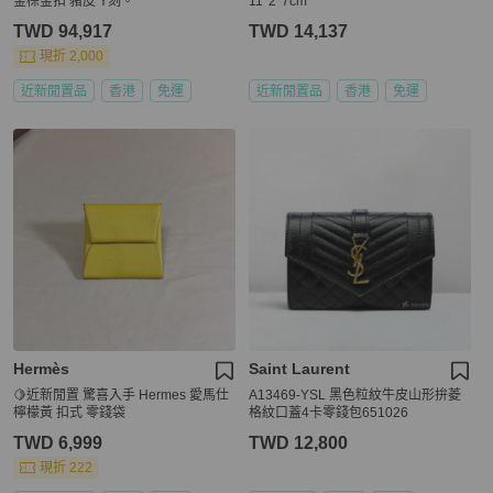
金棕金扣 豬皮 Y刻。
11*2*7cm
TWD 94,917
TWD 14,137
現折 2,000
近新閒置品
香港
免運
近新閒置品
香港
免運
Hermès
Saint Laurent
🍋近新閒置 驚喜入手 Hermes 愛馬仕
A13469-YSL 黑色粒紋牛皮山形拚菱
檸檬黃 扣式 零錢袋
格紋口蓋4卡零錢包651026
TWD 6,999
TWD 12,800
現折 222