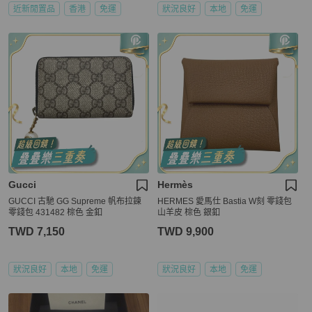
近新閒置品
香港
免運
狀況良好
本地
免運
Gucci
Hermès
GUCCI 古馳 GG Supreme 帆布拉鍊
HERMES 愛馬仕 Bastia W刻 零錢包
零錢包 431482 棕色 金釦
山羊皮 棕色 銀釦
TWD 7,150
TWD 9,900
狀況良好
本地
免運
狀況良好
本地
免運