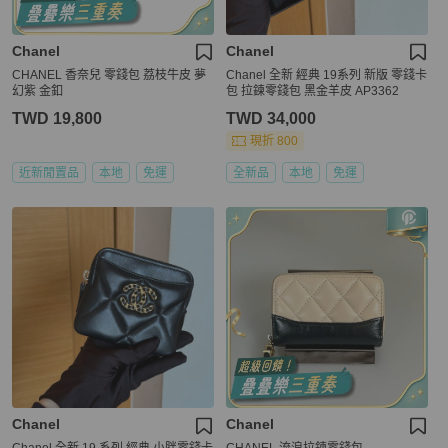
Chanel
Chanel
CHANEL 香奈兒 零錢包 荔枝牛皮 夢
Chanel 全新 經典 19系列 新版 零錢卡
幻紫 金釦
包 拉鍊零錢包 黑金羊皮 AP3362
TWD 19,800
TWD 34,000
現折 800
近新閒置品
本地
免運
全新品
本地
免運
Chanel
Chanel