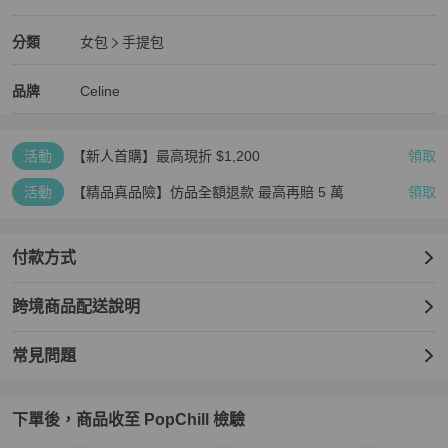
狀況良好
Celine
女包
分類資訊
分類
女包
手提包
女包
/
手提包
推薦
Celine
Celine
精品
推薦清單
女包
品牌介紹
品牌
Celine
活動
【新人首購】最高現折 $1,200
領取
活動
【精品真品險】仿品全額退款 最高再賠 5 萬
領取
付款方式
跨境商品配送說明
常見問題
下單後，商品收至 PopChill 檢驗