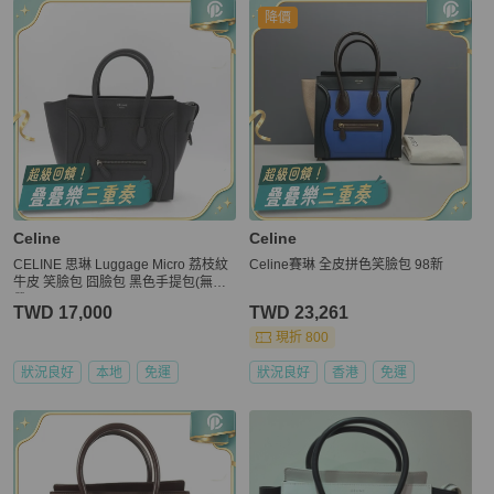
降價
Celine
Celine
CELINE 思琳 Luggage Micro 荔枝紋
Celine賽琳 全皮拼色笑臉包 98新
牛皮 笑臉包 囧臉包 黑色手提包(無背
帶)
TWD 17,000
TWD 23,261
現折 800
狀況良好
本地
免運
狀況良好
香港
免運