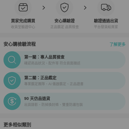
買家完成購買
安心購驗證
驗證通過出貨
收貨至驗證中心
正品鑑定 品質檢查
平台發貨給買家
安心購檢驗流程
了解更多
PopChill拍拍圈正品驗證、安心購檢驗流程介紹
第一關：專人品質檢查
確認商品狀況、配件等 符合頁面描述
第二關：正品鑑定
專業鑑定團隊、AI 儀器鑑定、正品證書
90 天仿品退貨
出貨錄影、防掉換封條、雙重防護包裝
更多相似類別