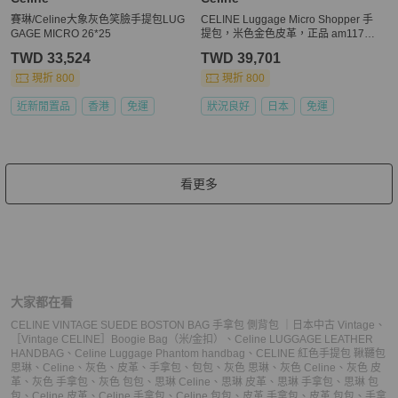
賽琳/Celine大象灰色笑臉手提包LUG
CELINE Luggage Micro Shopper 手
GAGE MICRO 26*25
提包，米色金色皮革，正品 am11775
V
TWD 33,524
TWD 39,701
現折 800
現折 800
近新閒置品
香港
免運
狀況良好
日本
免運
看更多
大家都在看
CELINE VINTAGE SUEDE BOSTON BAG 手拿包 側背包 ｜日本中古 Vintage
、
［Vintage CELINE］Boogie Bag（米/金扣）
、
Celine LUGGAGE LEATHER
HANDBAG
、
Celine Luggage Phantom handbag
、
CELINE 紅色手提包 鞦韆包
思琳
、
Celine
、
灰色
、
皮革
、
手拿包
、
包包
、
灰色 思琳
、
灰色 Celine
、
灰色 皮
革
、
灰色 手拿包
、
灰色 包包
、
思琳 Celine
、
思琳 皮革
、
思琳 手拿包
、
思琳 包
包
、
Celine 皮革
、
Celine 手拿包
、
Celine 包包
、
皮革 手拿包
、
皮革 包包
、
手拿