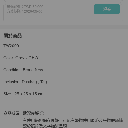
最低消費：
TWD 50,000
領券
有效期限：
2026-09-06
關於商品
關於
TW2000

CELINE 思琳中號笑面手拿包包LUGGAGE MICRO
商品
Color: Grey x GHW

Condition: Brand New

Inclusion: Dustbag , Tag

Size : 25 x 25 x 15 cm
Celine
女包
商品狀態與細節
商品狀況
狀況良好
有使用過但保存良好，可能有輕微使用痕跡及些微瑕疵情
況於照片及文字描述呈現