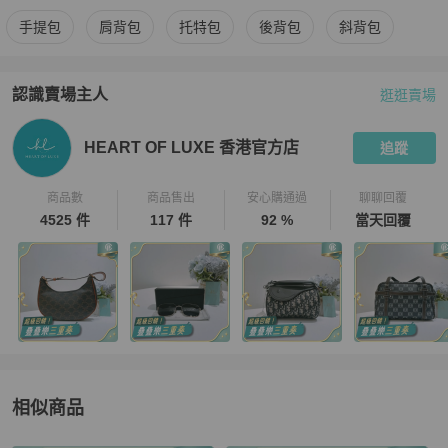
更多
Celine
女包
相似商品推薦
手提包
肩背包
托特包
後背包
斜背包
認識賣場主人
逛逛賣場
PopChill 拍拍圈嚴選賣家
HEART OF LUXE 香港官方店
介紹
HEART OF LUXE 香港官方店
追蹤
商品數
商品售出
安心購通過
聊聊回覆
4525 件
117 件
92 %
當天回覆
相似商品
更多相似
Celine
女包
推薦精品