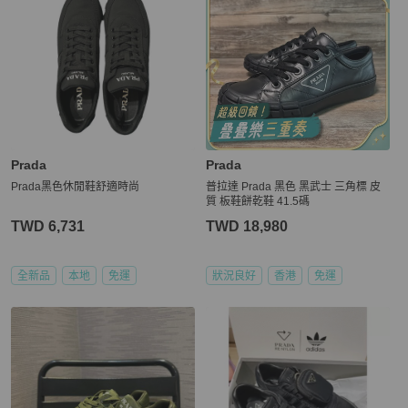
Prada
Prada
Prada黑色休閒鞋舒適時尚
普拉達 Prada 黑色 黑武士 三角標 皮
質 板鞋餅乾鞋 41.5碼
TWD 6,731
TWD 18,980
全新品
本地
免運
狀況良好
香港
免運