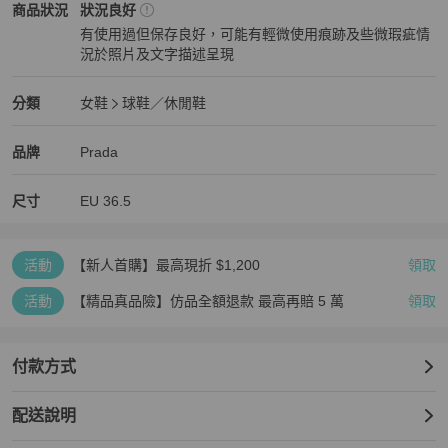
Prada
女鞋
商品狀態與細節
商品狀況
狀況良好
有使用過但保存良好，可能有輕微使用痕跡及些微瑕疵情
況於照片及文字描述呈現
狀況良好
Prada
女鞋
分類資訊
分類
女鞋
球鞋／休閒鞋
女鞋
/
球鞋／休閒鞋
推薦
Prada
Prada
精品
推薦清單
女鞋
品牌介紹
品牌
Prada
尺寸
EU
36.5
活動
【新人首購】最高現折 $1,200
領取
活動
【精品真品險】仿品全額退款 最高再賠 5 萬
領取
付款方式
配送說明