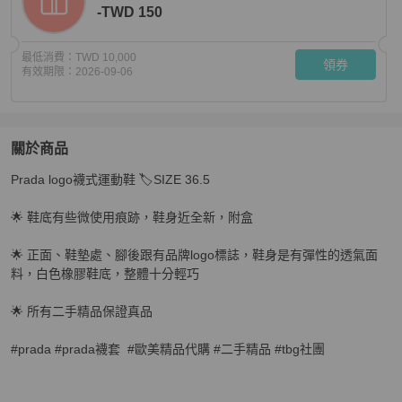
-TWD 150
最低消費：
TWD 10,000
領券
有效期限：
2026-09-06
關於商品
關於
Prada logo襪式運動鞋 🏷️SIZE 36.5

Prada logo襪式運動鞋 黑色
商品詳情與購買須知
🌟 鞋底有些微使用痕跡，鞋身近全新，附盒

🌟 正面、鞋墊處、腳後跟有品牌logo標誌，鞋身是有彈性的透氣面
料，白色橡膠鞋底，整體十分輕巧

🌟 所有二手精品保證真品

#prada #prada襪套  #歐美精品代購 #二手精品 #tbg社團