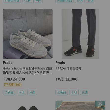
近新閒置品
香港
免運
近新閒置品
香港
免運
Prada
Prada
💎Han's house精品服飾💎Prada 皮拼
PRADA 休閒運動鞋
接尼龍 鞋 義大利製 現貨7.5 原價3800
0
TWD 24,800
TWD 11,800
現折 800
全新品
本地
免運
全新品
本地
免運