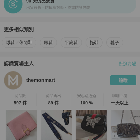
90 天仿品退貨
出貨錄影、防掉換封條、雙重防護包裝
更多相似類別
更多
Prada
女鞋
相似商品推薦
球鞋／休閒鞋
跟鞋
平底鞋
拖鞋
靴子
認識賣場主人
逛逛賣場
PopChill 拍拍圈嚴選賣家
themonmart
介紹
themonmart
追蹤
商品數
商品售出
安心購通過
聊聊回覆
597 件
89 件
100 %
一天以上