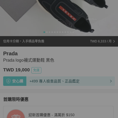
信用卡分期・入手精品零負擔
TWD 6,333
/ 月
Prada
Prada logo襪式運動鞋 黑色
TWD 19,000
免運
安心購
+499 專人檢查品質、正品鑑定
首購限時優惠
迎新首購優惠 - 滿萬折 $150