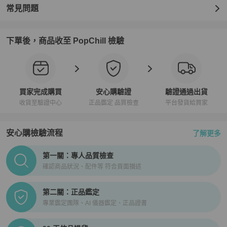
常見問題
下單後，商品收至 PopChill 檢驗
買家完成購買
安心購驗證
驗證通過出貨
收貨至驗證中心
正品鑑定 品質檢查
平台發貨給買家
安心購檢驗流程
了解更多
PopChill拍拍圈正品驗證、安心購檢驗流程介紹
第一關：專人品質檢查
確認商品狀況、配件等 符合頁面描述
第二關：正品鑑定
專業鑑定團隊、AI 儀器鑑定、正品證書