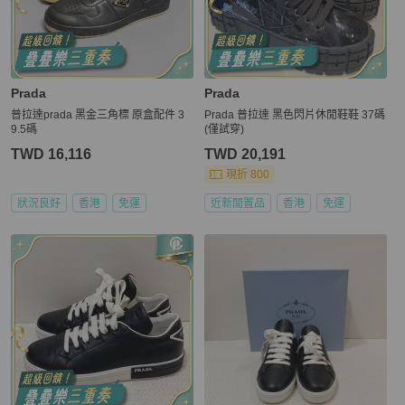
Prada
Prada
普拉達prada 黑金三角標 原盒配件 3
Prada 普拉達 黑色閃片休閒鞋鞋 37碼
9.5碼
(僅試穿)
TWD 16,116
TWD 20,191
現折 800
狀況良好
香港
免運
近新閒置品
香港
免運