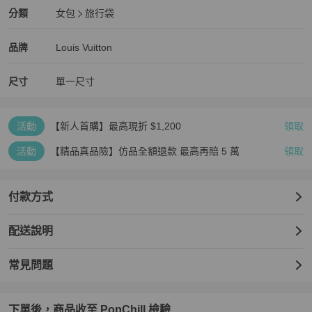
Louis Vuitton
女包
分類資訊
分類
女包
旅行袋
女包
/
旅行袋
推薦
Louis Vuitton
Louis Vuitton
精品
推薦清單
女包
品牌介紹
品牌
Louis Vuitton
尺寸
單一尺寸
活動
【新人首購】最高現折 $1,200
領取
活動
【精品真品險】仿品全額退款 最高再賠 5 萬
領取
付款方式
配送說明
常見問題
下單後，商品收至 PopChill 檢驗