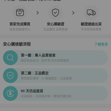
買家完成購買
安心購驗證
驗證通過出貨
收貨至驗證中心
正品鑑定 品質檢查
平台發貨給買家
安心購檢驗流程
了解更多
PopChill拍拍圈正品驗證、安心購檢驗流程介紹
第一關：專人品質檢查
確認商品狀況、配件等 符合頁面描述
第二關：正品鑑定
專業鑑定團隊、AI 儀器鑑定、正品證書
90 天仿品退貨
出貨錄影、防掉換封條、雙重防護包裝