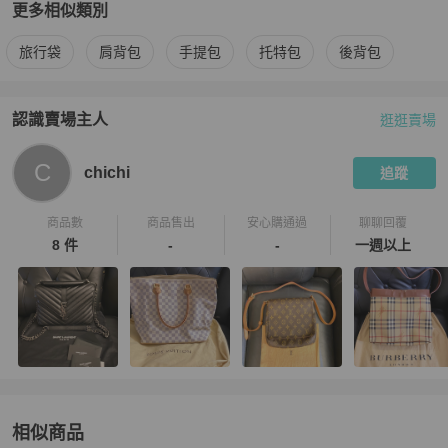
更多相似類別
更多
Louis Vuitton
女包
相似商品推薦
旅行袋
肩背包
手提包
托特包
後背包
認識賣場主人
逛逛賣場
PopChill 拍拍圈嚴選賣家
chichi
介紹
C
chichi
追蹤
商品數
商品售出
安心購通過
聊聊回覆
8 件
-
-
一週以上
相似商品