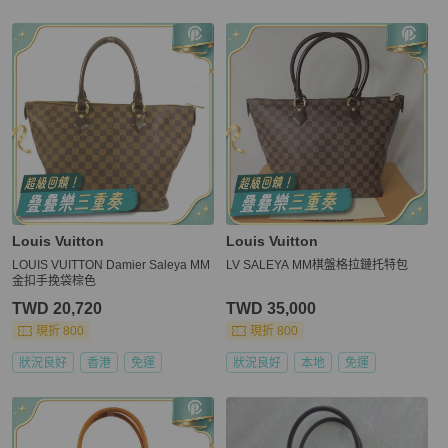
更多相似
Louis Vuitton
女包
推薦精品
Louis Vuitton
Louis Vuitton
LOUIS VUITTON Damier Saleya MM
LV SALEYA MM棋盤格拉鏈托特包
金扣手挽袋棕色
TWD 20,720
TWD 35,000
現折 800
現折 800
狀況良好
香港
免運
狀況良好
本地
免運