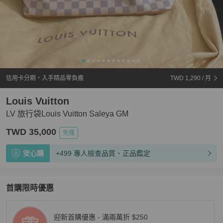
信用卡分期・入手精品零負擔
TWD 1,290
/ 月
Louis Vuitton
LV 旅行袋Louis Vuitton Saleya GM
TWD 35,000
免運
安心購
+499 專人檢查品質、正品鑑定
首購限時優惠
迎新首購優惠 - 滿兩萬折 $250