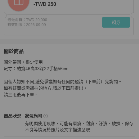
-TWD 250
最低消費：
TWD 20,000
領券
有效期限：
2026-09-09
關於商品
關於
國外帶回，很少使用

LV 旅行袋Louis Vuitton Saleya GM
商品詳情與購買須知
尺寸：約寬46高33深22手柄56cm

因個人認知不同,避免爭議如有任何問題請（下單前）先詢問。

如有疑問或需補拍的地方,請於下單前提出。

請三思後再下單。
Louis Vuitton
女包
商品狀態與細節
商品狀況
狀況尚可
有明顯使用痕跡，可能有磨痕、刮痕、汙漬、破損、保存
不良等情況於照片及文字描述呈現
狀況尚可