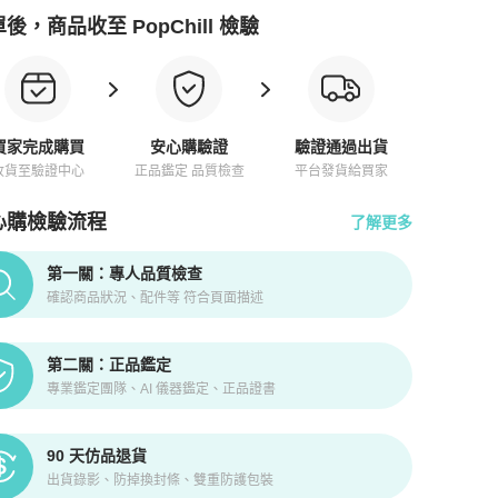
後，商品收至 PopChill 檢驗
買家完成購買
安心購驗證
驗證通過出貨
收貨至驗證中心
正品鑑定 品質檢查
平台發貨給買家
心購檢驗流程
了解更多
pChill拍拍圈正品驗證、安心購檢驗流程介紹
第一關：專人品質檢查
確認商品狀況、配件等 符合頁面描述
第二關：正品鑑定
專業鑑定團隊、AI 儀器鑑定、正品證書
90 天仿品退貨
出貨錄影、防掉換封條、雙重防護包裝