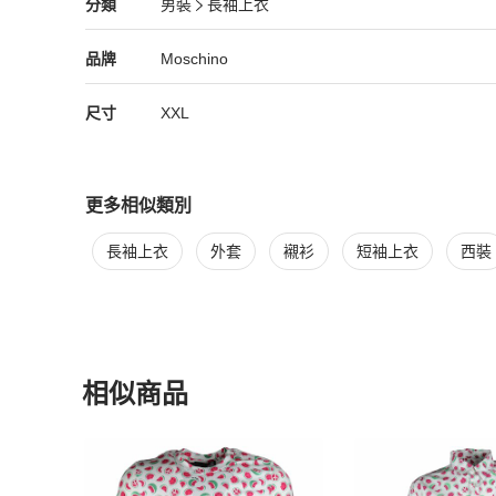
Moschino
男裝
分類資訊
分類
男裝
長袖上衣
- Our products are 100% authentic parallel-imported and s
男裝
/
長袖上衣
推薦
tors.

- All products comes with original packaging but may not 
Moschino
Moschino
精品
推薦清單
男裝
品牌介紹
品牌
Moschino
- Country of origin may vary due to seasonality.

- Please allow 1-3cm differs due to manual measurement.

尺寸
XXL
- As different devices display colors differently, the color 
更多相似類別
更多
Moschino
男裝
相似商品推薦
長袖上衣
外套
襯衫
短袖上衣
西裝
相似商品
更多相似
Moschino
男裝
推薦精品