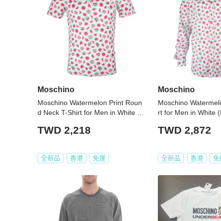
Moschino
Moschino
Moschino Watermelon Print Roun
Moschino Watermelo
d Neck T-Shirt for Men in White (7
rt for Men in Whit
3100-1763-0023-XL)
913-0023-XXL)
TWD 2,218
TWD 2,872
全新品
香港
免運
全新品
香港
免