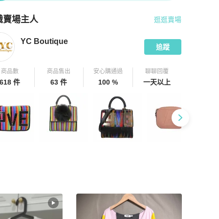
識賣場主人
逛逛賣場
pChill 拍拍圈嚴選賣家
YC Boutique
介紹
YC Boutique
追蹤
商品數
商品售出
安心購通過
聊聊回覆
618 件
63 件
100 %
一天以上