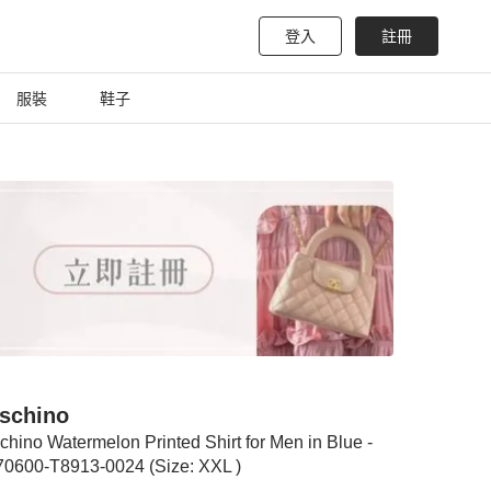
登入
註冊
服裝
鞋子
schino
hino Watermelon Printed Shirt for Men in Blue -
0600-T8913-0024 (Size: XXL )