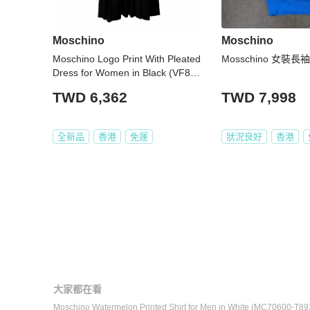
Moschino
Moschino
Moschino Logo Print With Pleated
Mosschino 女裝長
Dress for Women in Black (VF860
1-S2885-C74-40)
TWD 6,362
TWD 7,998
全新品
香港
免運
狀況良好
香港
大家都在看
Moschino Watermelon Printed Shirt for Men in White (MC70600-T8