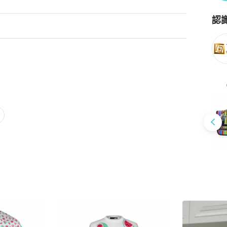
ourced directly from brand-owners and authorised distribu
認
come with branded paper box/bag.

Po
of the actual item may vary slightly from the above images.