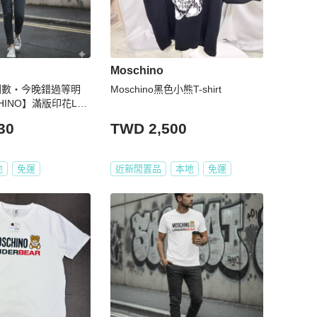
Moschino
後倒數・今晚錯過等明
Moschino黑色小熊T-shirt
HINO】滿版印花LO
30
TWD 2,500
地
免運
近新閒置品
本地
免運