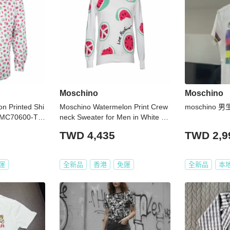
Moschino
Moschino
n Printed Shi
Moschino Watermelon Print Crew
moschino 
e (MC70600-T8
neck Sweater for Men in White - 8
U400-1088-A00 ( Size: S,M,L,XL )
TWD 4,435
TWD 2,9
運
全新品
香港
免運
全新品
本