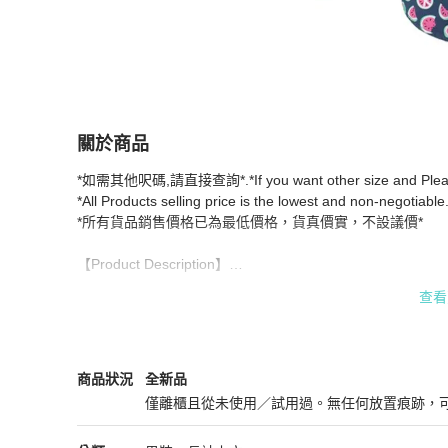
關於商品
關於
*如需其他呎碼,請直接查詢*.*If you want other size and Please in
Moschino Watermelon Printed Shirt for Men in 
*All Products selling price is the lowest and non-negotiable.
*所有貨品銷售價格已為最低價格，貨真價實，不設議價*

【Product Description】

- Size:  XXL

查看
- Seller SKU: MC70600-T8913-0024

- Main Materials: 100% Cotton

- Main Color: Blue

- Country of origin: Portugal(may vary due to seasonality.)

Moschino
男裝
商品狀態與細節
商品狀況
全新品
僅離櫃且從未使用／試用過。無任何放置痕跡，
【IMPORTANT】

全新品
- All products are shipped from Hong Kong.
