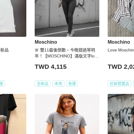
Moschino
Moschino
 全新品
🚨 雙11最後倒數・今晚錯過等明
Love Moschin
年！【MOSCHINO】滿版文字logo
T恤
TWD 4,115
TWD 2,0
運
全新品
本地
免運
近新閒置品