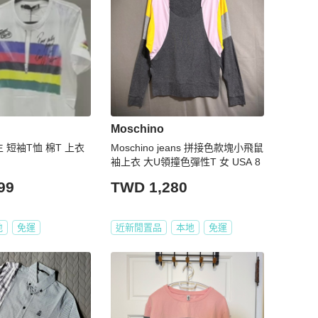
Moschino
男生 短袖T恤 棉T 上衣
Moschino jeans 拼接色款塊小飛鼠
袖上衣 大U領撞色彈性T 女 USA 8
99
TWD 1,280
地
免運
近新閒置品
本地
免運