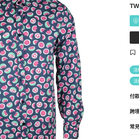
TW
活
活
付
跨
常