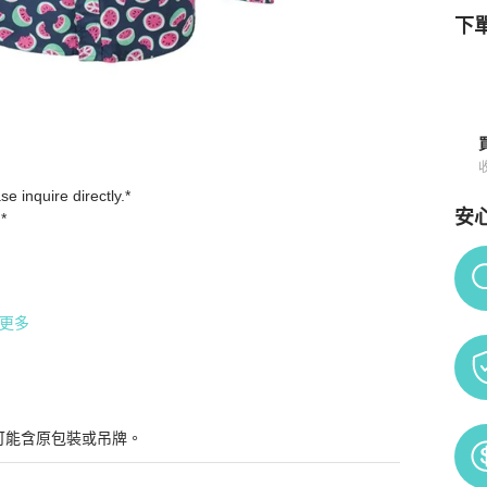
下單
quire directly.*

Blue - MC70600-T8913-0024 (Size: XXL )
商品詳情與購買須知
安
*

Po
更多
可能含原包裝或吊牌。