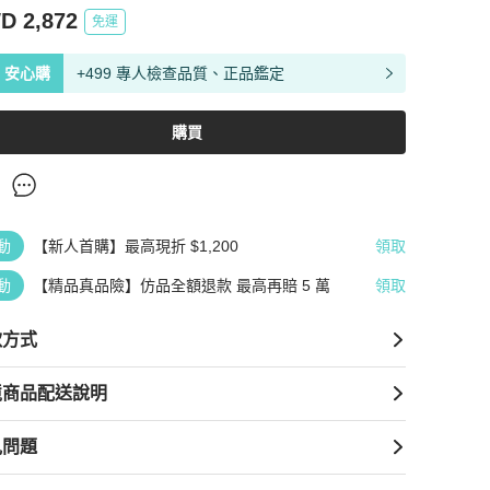
D 2,872
免運
安心購
+499 專人檢查品質、正品鑑定
購買
動
【新人首購】最高現折 $1,200
領取
動
【精品真品險】仿品全額退款 最高再賠 5 萬
領取
款方式
境商品配送說明
見問題