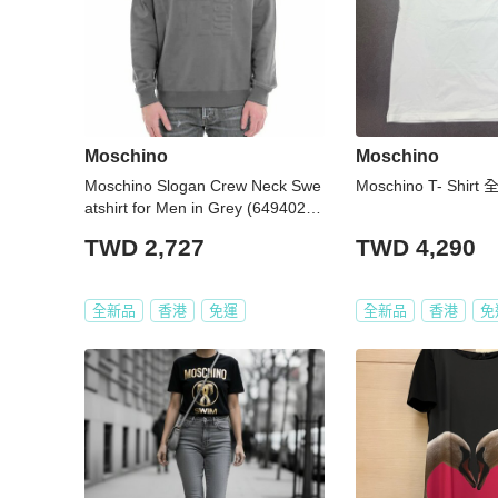
Moschino
Moschino
Moschino Slogan Crew Neck Swe
Moschino T- Shirt
atshirt for Men in Grey (649402-E
1851-B933-L)
TWD 2,727
TWD 4,290
全新品
香港
免運
全新品
香港
免