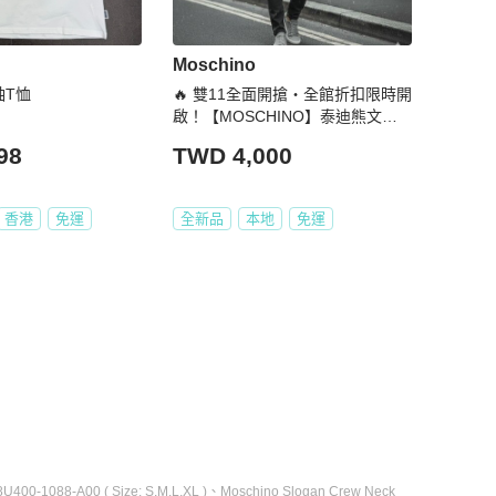
Moschino
短袖T恤
🔥 雙11全面開搶・全館折扣限時開
啟！【MOSCHINO】泰迪熊文字L
OGOT恤 白
98
TWD 4,000
香港
免運
全新品
本地
免運
8U400-1088-A00 ( Size: S,M,L,XL )
、
Moschino Slogan Crew Neck