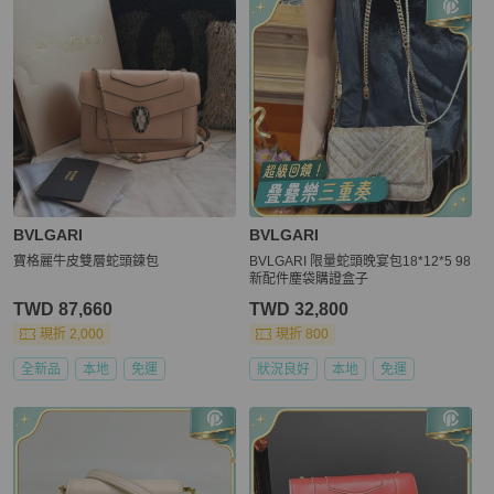
BVLGARI
BVLGARI
寶格麗牛皮雙層蛇頭鍊包
BVLGARI 限量蛇頭晚宴包18*12*5 98
新配件塵袋購證盒子
TWD 87,660
TWD 32,800
現折 2,000
現折 800
全新品
本地
免運
狀況良好
本地
免運