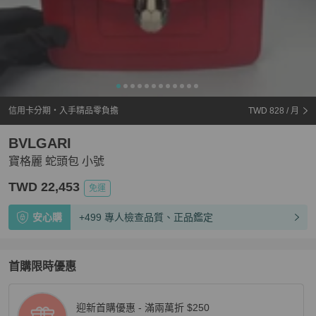
信用卡分期・入手精品零負擔
TWD 828
/ 月
BVLGARI
寶格麗 蛇頭包 小號
TWD 22,453
免運
安心購
+499 專人檢查品質、正品鑑定
首購限時優惠
迎新首購優惠 - 滿兩萬折 $250