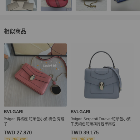
相似商品
更多相似
BVLGARI
女包
推薦精品
BVLGARI
BVLGARI
Bvlgari 寶格麗 蛇頭包小號 粉色 有鏡
Bvlgari Serpenti Forever蛇頭包小號
子
牛皮純色蛇頭斜背包單肩包
TWD 27,870
TWD 39,175
現折 800
現折 800