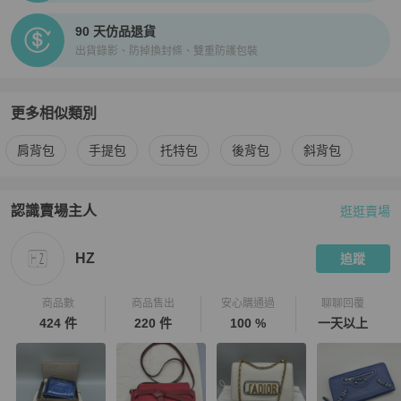
90 天仿品退貨
出貨錄影、防掉換封條、雙重防護包裝
更多相似類別
更多
BVLGARI
女包
相似商品推薦
肩背包
手提包
托特包
後背包
斜背包
認識賣場主人
逛逛賣場
PopChill 拍拍圈嚴選賣家
HZ
介紹
HZ
追蹤
商品數
商品售出
安心購通過
聊聊回覆
424 件
220 件
100 %
一天以上