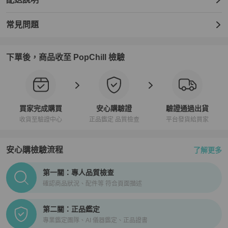
常見問題
下單後，商品收至 PopChill 檢驗
買家完成購買
安心購驗證
驗證通過出貨
收貨至驗證中心
正品鑑定 品質檢查
平台發貨給買家
安心購檢驗流程
了解更多
PopChill拍拍圈正品驗證、安心購檢驗流程介紹
第一關：專人品質檢查
確認商品狀況、配件等 符合頁面描述
第二關：正品鑑定
專業鑑定團隊、AI 儀器鑑定、正品證書