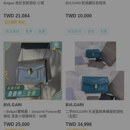
Bvlgari 玫紅色蛇頭包 小號
BVLGARI 蛇頭藏紅色短夾
TWD 21,084
TWD 10,000
現折 800
狀況良好
香港
免運
狀況尚可
本地
免運
BVLGARI
BVLGARI
✨Bvlgari寶格麗｜Serpenti Forever蛇
二手BVLGARI 孔雀藍經典橫版蛇頭包
頭包 漆皮小號鏈條包｜98新
（全配）
TWD 25,000
TWD 34,998