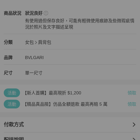
可能會有些微認知上+-1cm誤差

如有疑慮下單前可先私訊詢問

BVLGARI
女包
商品狀態與細節
商品狀況
狀況良好
有使用過但保存良好，可能有輕微使用痕跡及些微瑕疵情
📸 歡迎客戶私訊發問

況於照片及文字描述呈現
想看哪個角度就拍哪個角度給您看。
狀況良好
BVLGARI
女包
分類資訊
分類
女包
肩背包
女包
/
肩背包
推薦
BVLGARI
BVLGARI
精品
推薦清單
女包
品牌介紹
品牌
BVLGARI
尺寸
單一尺寸
活動
【新人首購】最高現折 $1,200
領取
活動
【精品真品險】仿品全額退款 最高再賠 5 萬
領取
付款方式
配送說明