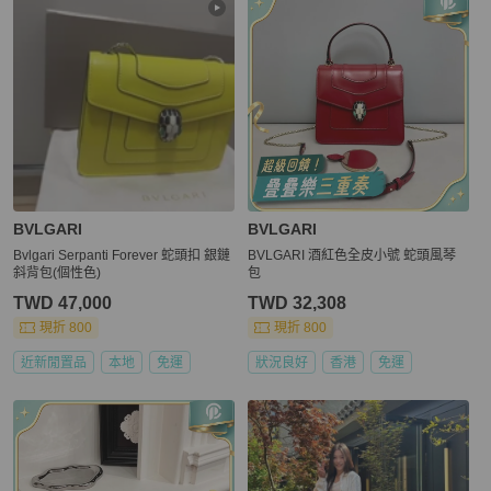
BVLGARI
BVLGARI
Bvlgari Serpanti Forever 蛇頭扣 銀鏈
BVLGARI 酒紅色全皮小號 蛇頭風琴
斜背包(個性色)
包
TWD 47,000
TWD 32,308
現折 800
現折 800
近新閒置品
本地
免運
狀況良好
香港
免運