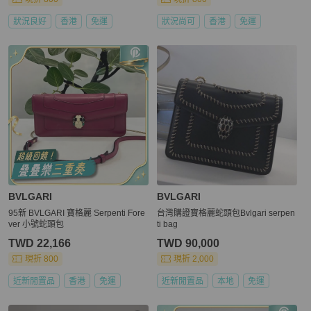
狀況良好
香港
免運
狀況尚可
香港
免運
BVLGARI
BVLGARI
95新 BVLGARI 寶格麗 Serpenti Fore
台灣購證寶格麗蛇頭包Bvlgari serpen
ver 小號蛇頭包
ti bag
TWD 22,166
TWD 90,000
現折 800
現折 2,000
近新閒置品
香港
免運
近新閒置品
本地
免運