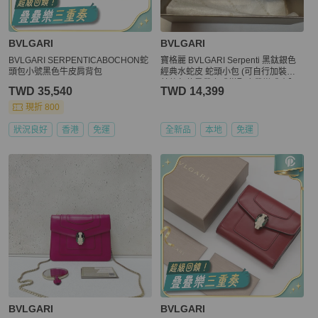
BVLGARI
BVLGARI
BVLGARI SERPENTICABOCHON蛇
寶格麗 BVLGARI Serpenti 黑鈦銀色
頭包小號黑色牛皮肩背包
經典水蛇皮 蛇頭小包 (可自行加裝於
其他包款肩帶上或搭配皮帶變成小腰
TWD 35,540
TWD 14,399
包使用)
現折 800
狀況良好
香港
免運
全新品
本地
免運
BVLGARI
BVLGARI