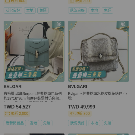
現折 800
現折 800
狀況良好
本地
免運
狀況良好
本地
免運
BVLGARI
BVLGARI
寶格麗 琺瑯Serpenti經典蛇頭包系列
Bvlgari • 經典蛇頭水蛇皮棉花糖包 小
約18*16*9cm 無塵包裝雷射仿偽標
號
誌、內袋施印專屬型號編碼、配套雨
TWD 54,527
TWD 49,999
衣、鏡子、卡片、~
現折 2,000
現折 800
近新閒置品
香港
免運
狀況良好
本地
免運