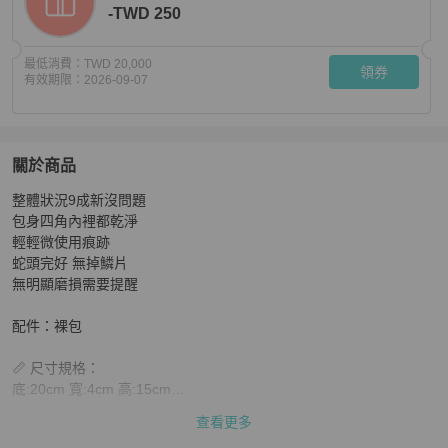
-TWD 250
最低消費：
TWD 20,000
領券
有效期限：
2026-09-07
關於商品
關於
整體狀況9成新沒問題

寶格麗 蛇頭包 小號
商品詳情與購買須知
包身四角內裡都乾淨

輕輕微使用痕跡 

蛇頭完好 無掉鱗片

無明顯磨損需要提醒

配件：裸包

📏 尺寸規格：

底:20cm 寬:4cm 高:15cm

尺寸規格皆為人工皮尺測量

查看更多
每個商品形狀不同
