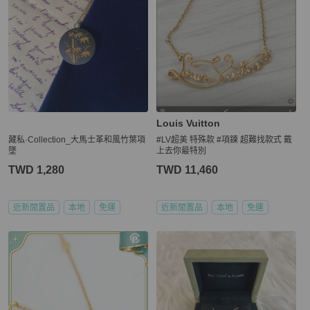
Louis Vuitton
藏私·Collection_大馬士革和風竹葉項
#LV超美 特殊款 #項鍊 超難找款式 戴
墜
上去你最特別
TWD 1,280
TWD 11,460
近新閒置品
本地
免運
近新閒置品
本地
免運