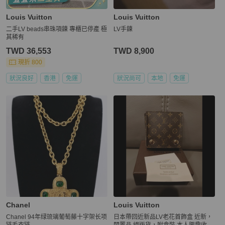
Louis Vuitton
Louis Vuitton
二手LV beads串珠項鍊 專櫃已停產 極
LV手鍊
其稀有
TWD 36,553
TWD 8,900
現折 800
狀況良好
香港
免運
狀況尚可
本地
免運
Chanel
Louis Vuitton
Chanel 94年绿琉璃葡萄藤十字架长项
日本帶回近新品LV老花首飾盒 近新，
链毛衣链
閒置品 絕版貨，附盒裝 本人興趣收藏