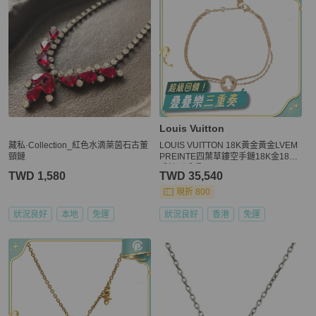
Louis Vuitton
藏私·Collection_紅色水滴萊茵石古董
LOUIS VUITTON 18K黃金黃金LVEM
頸鏈
PREINTE四葉草鏤空手鏈18K金18K
手鍊／手環
TWD 1,580
TWD 35,540
現折 800
狀況良好
本地
免運
狀況良好
香港
免運