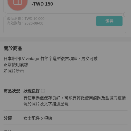
-TWD 150
最低消費：
TWD 10,000
領券
有效期限：
2026-09-06
關於商品
關於
日本帶回LV vintage 竹節字造型復古項鍊，男女可戴

日本帶回LV vintage 竹節字造型復古項鍊
商品詳情與購買
正常使用痕跡

如照片所示
Louis Vuitton
女士配件
商品狀態與細節
商品狀況
狀況良好
有使用過但保存良好，可能有輕微使用痕跡及些微瑕疵情
況於照片及文字描述呈現
狀況良好
Louis Vuitton
女士配件
分類資訊
分類
女士配件
項鍊
女士配件
/
項鍊
推薦