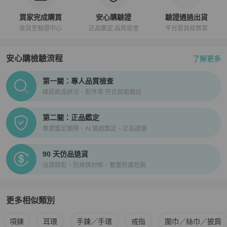
買家完成購買
安心購驗證
驗證通過出貨
收貨至驗證中心
正品鑑定 品質檢查
平台發貨給買家
安心購檢驗流程
了解更多
PopChill拍拍圈正品驗證、安心購檢驗流程介紹
第一關：專人品質檢查
確認商品狀況、配件等 符合頁面描述
第二關：正品鑑定
專業鑑定團隊、AI 儀器鑑定、正品證書
90 天仿品退貨
出貨錄影、防掉換封條、雙重防護包裝
更多相似類別
更多
Louis Vuitton
女士配件
相似商品推薦
項鍊
耳環
手鍊／手環
戒指
圍巾／絲巾／披肩