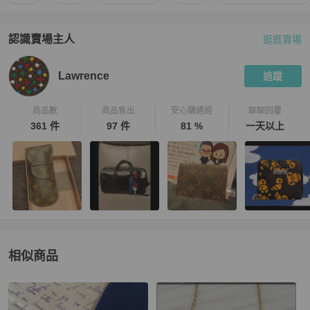
認識賣場主人
逛逛賣場
PopChill 拍拍圈嚴選賣家
Lawrence
介紹
Lawrence
追蹤
商品數
商品售出
安心購通過
聊聊回覆
361 件
97 件
81 %
一天以上
相似商品
更多相似
Louis Vuitton
女士配件
推薦精品