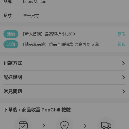
Louis Vuitton
Louis Vuitton
精品
推薦清單
女士配件
品牌介紹
品牌
Louis Vuitton
尺寸
單一尺寸
活動
【新人首購】最高現折 $1,200
領取
活動
【精品真品險】仿品全額退款 最高再賠 5 萬
領取
付款方式
配送說明
常見問題
下單後，商品收至 PopChill 檢驗