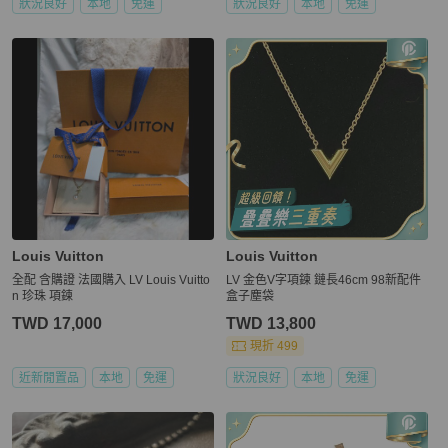
狀況良好
本地
免運
狀況良好
本地
免運
Louis Vuitton
Louis Vuitton
全配 含購證 法國購入 LV Louis Vuitto
LV 金色V字項鍊 鏈長46cm 98新配件
n 珍珠 項鍊
盒子塵袋
TWD 17,000
TWD 13,800
現折 499
近新閒置品
本地
免運
狀況良好
本地
免運