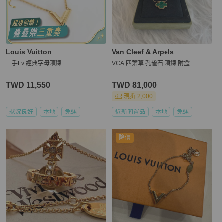
Louis Vuitton
Van Cleef & Arpels
二手Lv 經典字母項鍊
VCA 四葉草 孔雀石 項鍊 附盒
TWD 11,550
TWD 81,000
現折 2,000
狀況良好
本地
免運
近新閒置品
本地
免運
降價