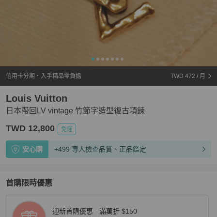
信用卡分期・入手精品零負擔
TWD 472
/ 月
Louis Vuitton
日本帶回LV vintage 竹節字造型復古項鍊
TWD 12,800
免運
安心購
+499 專人檢查品質、正品鑑定
首購限時優惠
迎新首購優惠 - 滿萬折 $150