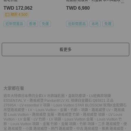
日本狀況不錯的中古vintage,如果你要
TWD 172,062
TWD 6,980
求跟新品一樣狀況，請勿下標，謝謝
狀況跟照片一樣
現折 4,500
近新閒置品
香港
免運
近新閒置品
本地
免運
看更多
大家都在看
過年大特價日本帶回全套LV 吊飾鑰匙圈，盒裝防塵袋
、
LV經典款項鍊
ESSENTIAL V
、
路易威登 Pandantif LV XL 項鍊白金鑽石 Q93821 正品
27695A
、
LV essential V 項鍊
、
Louis Vuitton STAR BLOSSOM 玫瑰K金配鑽石
吊墜
路易威登
、
LV
、
Louis Vuitton
、
金屬
、
竹節
、
項鍊
、
路易威登 LV
、
路易威
登 Louis Vuitton
、
路易威登 金屬
、
路易威登 竹節
、
路易威登 項鍊
、
LV Louis
Vuitton
、
LV 金屬
、
LV 竹節
、
LV 項鍊
、
Louis Vuitton 金屬
、
Louis Vuitton 竹
節
、
Louis Vuitton 項鍊
、
金屬 竹節
、
金屬 項鍊
、
竹節 項鍊
、
二手 路易威登
、
便
宜 路易威登
、
小資 路易威登
、
熱門 路易威登
、
中古 路易威登
、
推薦 路易威登
、