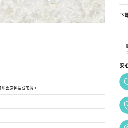
下單
買須知
安
Po
可能含原包裝或吊牌。