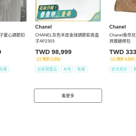
Chanel
Chanel
方胖子愛心調節扣
CHANEL灰色羊皮金球調節釦長盒
Chanel香
子AP2303
貝嫂鏈條包
9
TWD 98,999
TWD 333
現折 2,000
現折 4,500
免運
近新閒置品
本地
免運
狀況良好
看更多