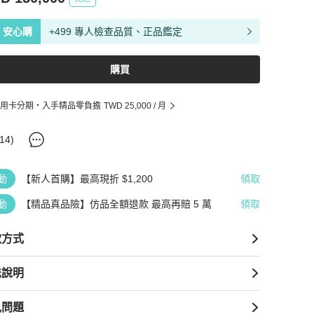
安心購
+499 專人檢查品質、正品鑑定
購買
用卡分期・入手精品零負擔
TWD 25,000
/ 月
14
)
動
【新人首購】最高現折 $1,200
領取
動
【精品真品險】仿品全額退款 最高再賠 5 萬
領取
款方式
送說明
見問題