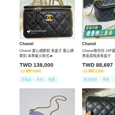
Chanel
Chanel
Chanel 愛心調節釦 長盒子 愛心調
Chanel香奈兒 2
節扣 本季最火款式🔥
黑金荔枝皮長盒子
TWD 138,000
TWD 88,697
現折 4,500
現折 2,000
全新品
本地
免運
狀況良好
香港