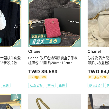
Chanel
Chanel
｜白金荔枝牛皮愛
Chanel 玫紅色編織膠囊盒子手機
芯片款 香奈兒
98新芯片款
鏈條包 22開 約20cm×12cm。
節扣小方盒包
TWD 39,583
TWD 94,
現折 800
現折 2,000
免運
狀況良好
香港
免運
狀況良好