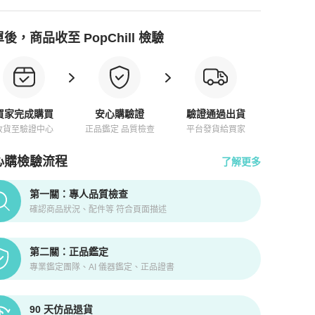
後，商品收至 PopChill 檢驗
買家完成購買
安心購驗證
驗證通過出貨
收貨至驗證中心
正品鑑定 品質檢查
平台發貨給買家
心購檢驗流程
了解更多
pChill拍拍圈正品驗證、安心購檢驗流程介紹
第一關：專人品質檢查
確認商品狀況、配件等 符合頁面描述
第二關：正品鑑定
專業鑑定團隊、AI 儀器鑑定、正品證書
90 天仿品退貨