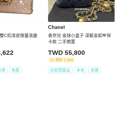
Chanel
奈兒雙C扣漆皮限量滾邊
香奈兒 金球小盒子 深藍金釦💙保
卡款 二手閒置
,622
TWD 55,800
現折 2,000
香港
免運
近新閒置品
本地
免運