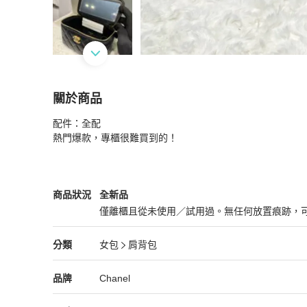
關於商品
關於
配件：全配

(全新）Chanel 愛心調節扣長盒子
商品詳情與購
熱門爆款，專櫃很難買到的！
Chanel
女包
商品狀態與細節
商品狀況
全新品
僅離櫃且從未使用／試用過。無任何放置痕跡，
全新品
Chanel
女包
分類資訊
分類
女包
肩背包
女包
/
肩背包
推薦
Chanel
Chanel
精品
推薦清單
女包
品牌介紹
品牌
Chanel