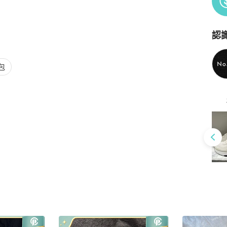
認
Po
包