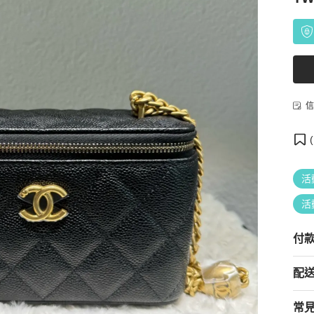
信
(
活
活
付
配
常