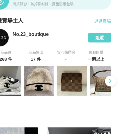
出貨錄影、防掉換封條、雙重防護包裝
識賣場主人
逛逛賣場
pChill 拍拍圈嚴選賣家
No.23_boutique
介紹
No.23_boutique
追蹤
商品數
商品售出
安心購通過
聊聊回覆
268 件
17 件
-
一週以上