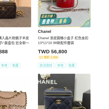
Chanel
023購入晶片款鏡子羊皮
Chanel 漆皮圓桶小盒子 紅色金扣
/ 飯盒包 近全新～
13*11*10 98新配件塵袋
888
TWD 56,800
現折 2,000
本地
免運
狀況良好
本地
免運