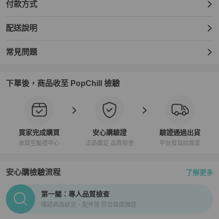
付款方式
配送說明
常見問題
下單後，商品收至 PopChill 檢驗
買家完成購買
安心購驗證
驗證通過出貨
收貨至驗證中心
正品鑑定 品質檢查
平台發貨給買家
安心購檢驗流程
了解更多
PopChill拍拍圈正品驗證、安心購檢驗流程介紹
第一關：專人品質檢查
確認商品狀況、配件等 符合頁面描述