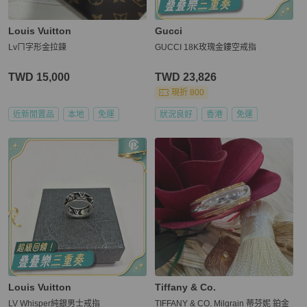
Louis Vuitton
Gucci
Lvㄇ字形金拉鍊
GUCCI 18K玫瑰金鏤空戒指
TWD 15,000
TWD 23,826
現折 800
近新閒置品
本地
免運
狀況良好
香港
免運
Louis Vuitton
Tiffany & Co.
LV Whisper純銀男士戒指
TIFFANY & CO. Milgrain 蒂芬妮 鉑金