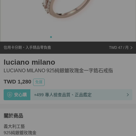
信用卡分期・入手精品零負擔
TWD 47
/ 月
luciano milano
LUCIANO MILANO 925純銀鍍玫瑰金一字鋯石戒指
TWD 1,280
免運
安心購
+499 專人檢查品質、正品鑑定
關於商品
關於
義大利工藝

LUCIANO MILANO 925純銀鍍玫瑰金一字鋯石戒指
商品
925純銀鍍玫瑰金
