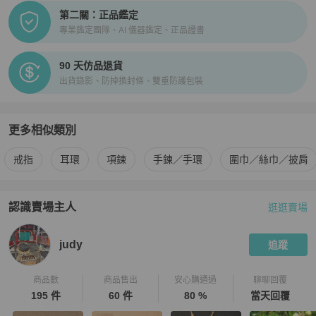
第二關：正品鑑定
專業鑑定團隊、AI 儀器鑑定、正品證書
90 天仿品退貨
出貨錄影、防掉換封條、雙重防護包裝
更多相似類別
更多
女士配件
相似商品推薦
戒指
耳環
項鍊
手鍊／手環
圍巾／絲巾／披肩
認識賣場主人
逛逛賣場
PopChill 拍拍圈嚴選賣家
judy
介紹
judy
追蹤
商品數
商品售出
安心購通過
聊聊回覆
195 件
60 件
80 %
當天回覆