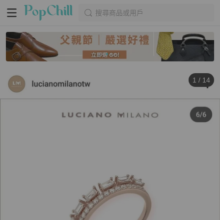
搜尋商品或用戶
1
/
14