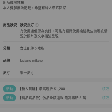
附品牌擦拭布

本人變胖無法配戴，希望有緣人帶它回家
女士配件
商品狀態與細節
商品狀況
狀況良好
有使用過但保存良好，可能有輕微使用痕跡及些微瑕疵情
況於照片及文字描述呈現
狀況良好
女士配件
分類資訊
分類
女士配件
戒指
女士配件
/
戒指
推薦
精品
女士配件
品牌介紹
品牌
luciano milano
尺寸
單一尺寸
活動
【新人首購】最高現折 $1,200
領取
活動
【精品真品險】仿品全額退款 最高再賠 5 萬
領取