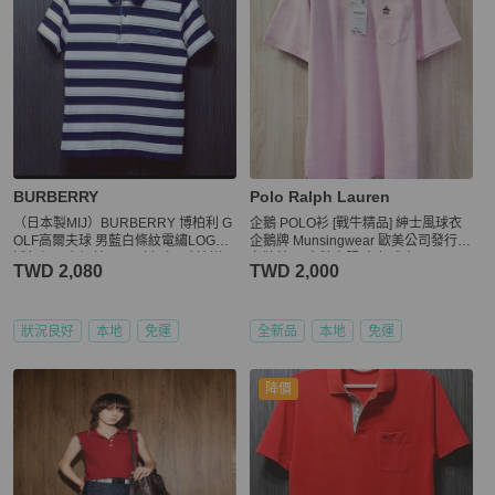
BURBERRY
Polo Ralph Lauren
（日本製MIJ）BURBERRY 博柏利 G
企鵝 POLO衫 [戰牛精品] 紳士風球衣
OLF高爾夫球 男藍白條紋電繡LOGO
企鵝牌 Munsingwear 歐美公司發行
透氣網眼布短袖POLO衫（尺寸請詳內
名牌精品 企鵝衣服 素色球衣
TWD 2,080
TWD 2,000
文）
狀況良好
本地
免運
全新品
本地
免運
降價