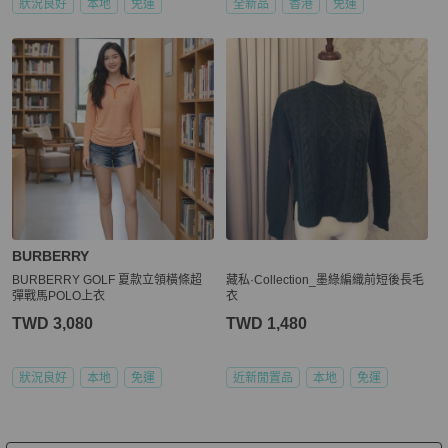
狀況良好
本地
免運
全新品
香港
免運
BURBERRY
BURBERRY GOLF 夏款立領橫條超
藏私·Collection_墨綠編織前短後長毛
彈戰馬POLO上衣
衣
TWD 3,080
TWD 1,480
狀況良好
本地
免運
近新閒置品
本地
免運