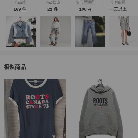
商品數
商品售出
安心購通過
聊聊回覆
169 件
22 件
100 %
一天以上
相似商品
更多相似
Roots
男裝
推薦精品