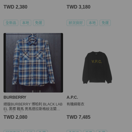
TWD 2,380
TWD 3,180
全新品
本地
免運
狀況良好
本地
免運
BURBERRY
A.P.C.
絕版BURBERRY 博柏利 BLACK LAB
有機綿衛衣
EL 黑標 戰馬 男馬德拉斯格紋法蘭絨
長袖襯衫2號
TWD 2,080
TWD 7,485