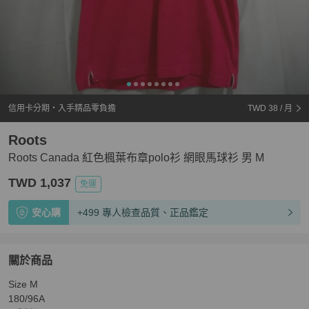
信用卡分期・入手精品零負擔
TWD 38
/ 月
Roots
Roots Canada 紅色楓葉布章polo衫 網眼馬球衫 男 M
TWD 1,037
免運
安心購
+499 專人檢查品質、正品鑑定
關於商品
關於
Size M

Roots Canada 紅色楓葉布章polo衫 網眼馬球衫 男 M
商品
180/96A
