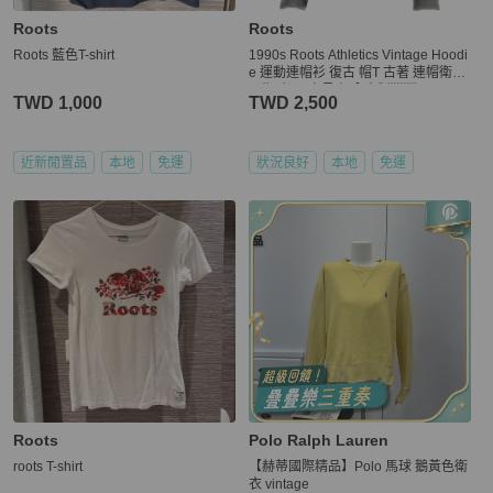
Roots
Roots
Roots 藍色T-shirt
1990s Roots Athletics Vintage Hoodi
e 運動連帽衫 復古 帽T 古著 連帽衛衣
早期 老品 少見 加拿大製🇨🇦
TWD 1,000
TWD 2,500
近新閒置品
本地
免運
狀況良好
本地
免運
Roots
Polo Ralph Lauren
roots T-shirt
【赫蒂國際精品】Polo 馬球 鵝黃色衛
衣 vintage