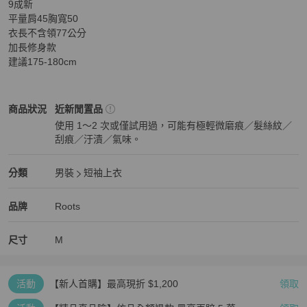
9成新

平量肩45胸寬50

衣長不含領77公分

加長修身款

建議175-180cm
Roots
男裝
商品狀態與細節
商品狀況
近新閒置品
使用 1～2 次或僅試用過，可能有極輕微磨痕／髮絲紋／
刮痕／汙漬／氣味。
近新閒置品
Roots
男裝
分類資訊
分類
男裝
短袖上衣
男裝
/
短袖上衣
推薦
Roots
Roots
精品
推薦清單
男裝
品牌介紹
品牌
Roots
尺寸
M
活動
【新人首購】最高現折 $1,200
領取