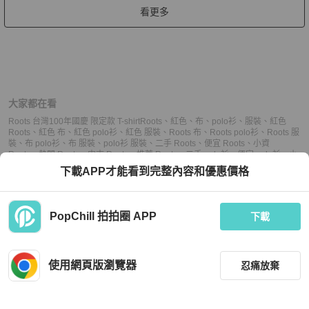
看更多
大家都在看
Roots 台灣100年國慶 限定款 T-shirt
Roots
、
紅色
、
布
、
polo衫
、
服裝
、
紅色
Roots
、
紅色 布
、
紅色 polo衫
、
紅色 服裝
、
Roots 布
、
Roots polo衫
、
Roots 服
裝
、
布 polo衫
、
布 服裝
、
polo衫 服裝
、
二手 Roots
、
便宜 Roots
、
小資
Roots
、
熱門 Roots
、
中古 Roots
、
推薦 Roots
、
二手 polo衫
、
便宜 polo衫
、
小
資 polo衫
、
熱門 polo衫
、
中古 polo衫
、
推薦 polo衫
、
二手 服裝
、
便宜 服裝
、
下載APP才能看到完整內容和優惠價格
小資 服裝
、
熱門 服裝
、
中古 服裝
、
推薦 服裝
PopChill 拍拍圈 APP
下載
上架
使用網頁版瀏覽器
忍痛放棄
議價
購買