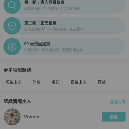
第一關：專人品質檢查
確認商品狀況、配件等 符合頁面描述
第二關：正品鑑定
專業鑑定團隊、AI 儀器鑑定、正品證書
90 天仿品退貨
出貨錄影、防掉換封條、雙重防護包裝
更多相似類別
更多
Roots
男裝
相似商品推薦
短袖上衣
外套
襯衫
長袖上衣
西裝
認識賣場主人
逛逛賣場
PopChill 拍拍圈嚴選賣家
Winnie
介紹
Winnie
追蹤