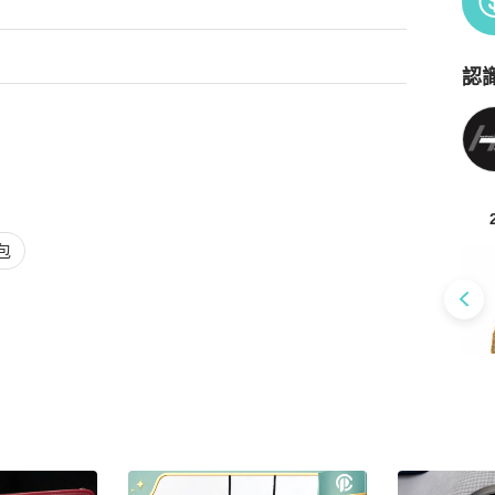
認
Po
包