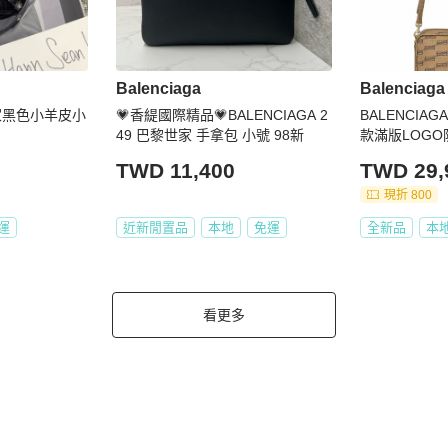
Balenciaga
Balenciaga
黎世家黑色小羊皮小
💗香緹國際精品💗BALENCIAGA 2
BALENCIA
49 巴黎世家 手拿包 小號 98新
款滿版LOG
斜背包/側背包
TWD 11,400
TWD 29,
現折 800
運
近新閒置品
本地
免運
全新品
本
看更多