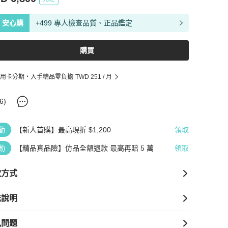
安心購
+499 專人檢查品質、正品鑑定
購買
用卡分期・入手精品零負擔
TWD 251
/ 月
6
)
動
【新人首購】最高現折 $1,200
領取
動
【精品真品險】仿品全額退款 最高再賠 5 萬
領取
款方式
送說明
見問題