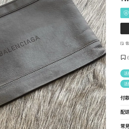
信
(
活
活
付
配
常