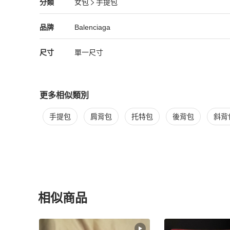
Balenciaga
女包
分類資訊
分類
女包
手提包
女包
/
手提包
推薦
Balenciaga
Balenciaga
精品
推薦清單
女包
品牌介紹
品牌
Balenciaga
尺寸
單一尺寸
更多相似類別
更多
Balenciaga
女包
相似商品推薦
手提包
肩背包
托特包
後背包
斜背
相似商品
更多相似
Balenciaga
女包
推薦精品