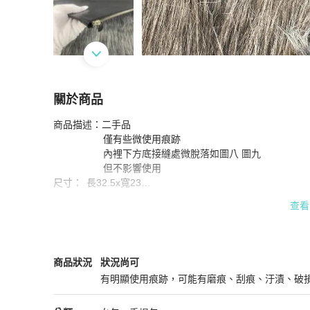
關於商品
關於
商品描述：二手品

Balenciaga 巴黎世家 黑色全皮LOGO洞洞 手拿
                  僅有些微使用痕跡

                  內裡下方底接縫處微脫落如圖八 圖九

                  但不影響使用

尺寸：	長32.5x寬23

附件：精美防塵套

查看
102023020203

實體店面同步販售中！

商品有不清楚的地方都歡迎私訊提問！

Balenciaga
女包
商品狀態與細節
商品狀況
狀況尚可
有明顯使用痕跡，可能有磨痕、刮痕、汙漬、破
狀況尚可
#Balenciaga#巴黎世家#手拿包