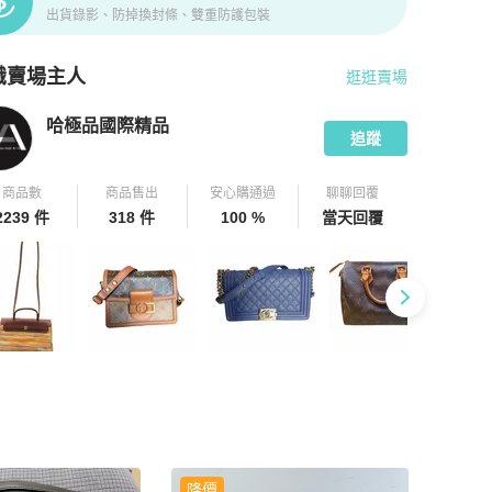
出貨錄影、防掉換封條、雙重防護包裝
識賣場主人
逛逛賣場
pChill 拍拍圈嚴選賣家
哈極品國際精品
介紹
哈極品國際精品
追蹤
商品數
商品售出
安心購通過
聊聊回覆
2239 件
318 件
100 %
當天回覆
降價