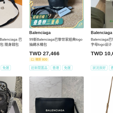
Balenciaga
Balenciaga
lenciaga 巴
99新Balenciaga巴黎世家經典logo
Balencia
背包 隨身錢包
抽繩水桶包
字母logo设
可单肩斜挎 
TWD 27,466
TWD 10,
現折 800
免運
近新閒置品
香港
免運
狀況良好