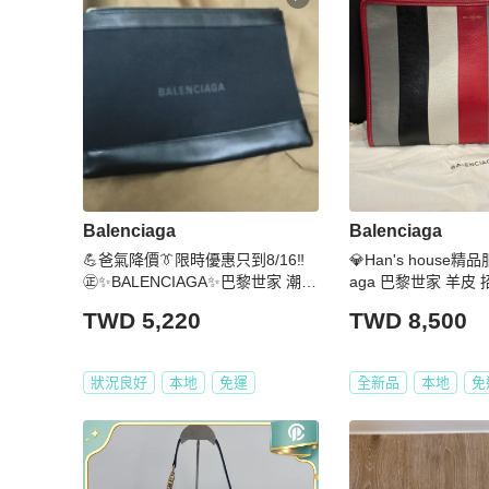
Balenciaga
Balenciaga
💪爸氣降價👔限時優惠只到8/16‼️
💎Han's house精品
㊣✨BALENCIAGA✨巴黎世家 潮流
aga 巴黎世家 羊皮 
皮革 帆布 黑色 印字 手拿包 改造
拿包 35×23×2CM
TWD 5,220
TWD 8,500
鏈條包 斜背包 肩背包/二手包/二手
精品/保證正品🌳二手樹屋🌳
狀況良好
本地
免運
全新品
本地
免