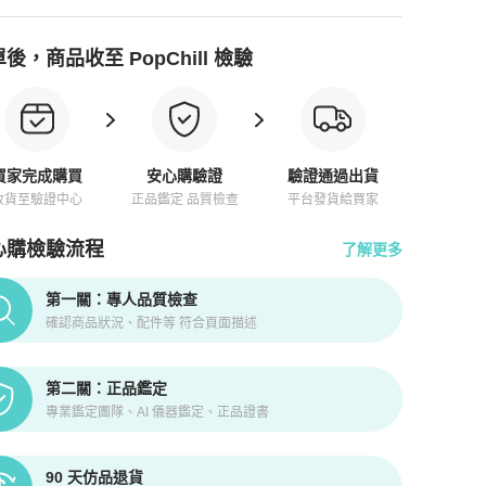
後，商品收至 PopChill 檢驗
買家完成購買
安心購驗證
驗證通過出貨
收貨至驗證中心
正品鑑定 品質檢查
平台發貨給買家
心購檢驗流程
了解更多
pChill拍拍圈正品驗證、安心購檢驗流程介紹
第一關：專人品質檢查
確認商品狀況、配件等 符合頁面描述
第二關：正品鑑定
專業鑑定團隊、AI 儀器鑑定、正品證書
90 天仿品退貨