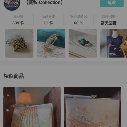
【藏私·Collection】
追蹤
商品數
商品售出
安心購通過
聊聊回覆
639 件
11 件
66 %
當天回覆
相似商品
更多相似
女包
推薦精品