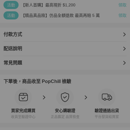
活動
【新人首購】最高現折 $1,200
領取
活動
【精品真品險】仿品全額退款 最高再賠 5 萬
領取
付款方式
配送說明
常見問題
下單後，商品收至 PopChill 檢驗
買家完成購買
安心購驗證
驗證通過出貨
收貨至驗證中心
正品鑑定 品質檢查
平台發貨給買家