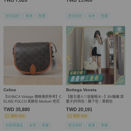
TWD 7,626
TWD 15,400
狀況良好
香港
免運
狀況良好
本地
免運
Celine
Bottega Veneta
【VUINCA Vintage 價格僅供參考】C
【復古潮人🤍容量極大✨】BV編織 菜
ELINE FOLCO 馬鞍包 Medium 老花
籃子|托特包｜腋下包｜單肩包
TWD 35,880
TWD 20,191
現折 800
現折 800
近新閒置品
本地
免運
狀況良好
香港
免運