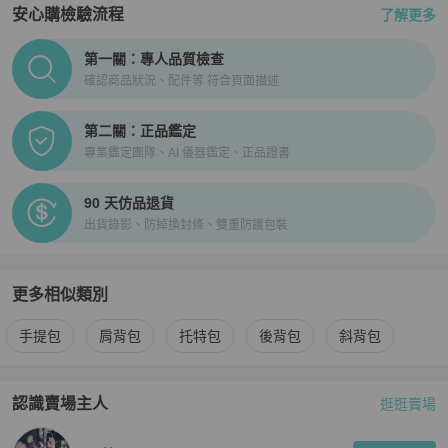
安心購檢驗流程
了解更多
PopChill拍拍圈正品驗證、安心購檢驗流程介紹
第一關：專人品質檢查
確認商品狀況、配件等 符合頁面描述
第二關：正品鑑定
專業鑑定團隊、AI 儀器鑑定、正品證書
90 天仿品退貨
出貨錄影、防掉換封條、雙重防護包裝
更多相似類別
更多
女包
相似商品推薦
手提包
肩背包
托特包
後背包
斜背包
認識賣場主人
逛逛賣場
PopChill 拍拍圈嚴選賣家
【藏私·Collection】
介紹