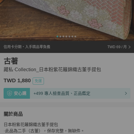
信用卡分期・入手精品零負擔
TWD 69
/ 月
古著
藏私·Collection_日本粉紫花籬錦織古董手提包
TWD 1,880
免運
安心購
+499 專人檢查品質、正品鑑定
關於商品
關於
日本粉紫花籬錦織古董手提包

藏私·Collection_日本粉紫花籬錦織古董手提包
商品詳情
·此品為二手（古董），保存完整，無缺件。
