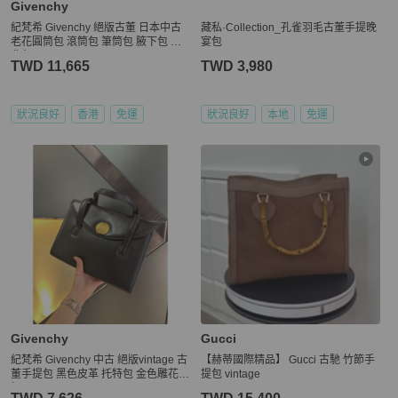
Givenchy
紀梵希 Givenchy 絕版古董 日本中古
藏私·Collection_孔雀羽毛古董手提晚
老花圓筒包 滾筒包 筆筒包 腋下包 側
宴包
背包
TWD 11,665
TWD 3,980
狀況良好
香港
免運
狀況良好
本地
免運
Givenchy
Gucci
紀梵希 Givenchy 中古 絕版vintage 古
【赫蒂國際精品】 Gucci 古馳 竹節手
董手提包 黑色皮革 托特包 金色雕花圓
提包 vintage
扣