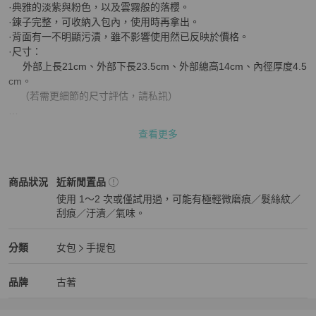
·典雅的淡紫與粉色，以及雲霧般的落櫻。

·鍊子完整，可收納入包內，使用時再拿出。

·背面有一不明顯污漬，雖不影響使用然已反映於價格。

·尺寸：

     外部上長21cm、外部下長23.5cm、外部總高14cm、內徑厚度4.5
cm。

    （若需更細節的尺寸評估，請私訊）

IG:@hidden_myprivate

查看更多
FB:https://www.facebook.com/Hidden.MyPrivate/

#古著 #藏私‧Collection
女包
商品狀態與細節
商品狀況
近新閒置品
使用 1～2 次或僅試用過，可能有極輕微磨痕／髮絲紋／
刮痕／汙漬／氣味。
近新閒置品
女包
分類資訊
分類
女包
手提包
女包
/
手提包
推薦
精品
女包
品牌介紹
品牌
古著