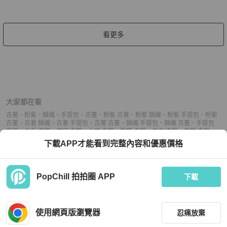
看更多
大家都在看
古著
、
粉紫
、
錦織
、
手提包
、
古董
、
粉紫 古著
、
粉紫 錦織
、
粉紫 手提包
、
粉紫
古董
、
古著 錦織
、
古著 手提包
、
古著 古董
、
錦織 手提包
、
錦織 古董
、
手提包
古董
、
二手 古著
、
便宜 古著
、
小資 古著
、
熱門 古著
、
中古 古著
、
推薦 古著
、
二手 手提包
、
便宜 手提包
、
小資 手提包
、
熱門 手提包
、
中古 手提包
、
推薦 手
下載APP才能看到完整內容和優惠價格
提包
、
二手 古董
、
便宜 古董
、
小資 古董
、
熱門 古董
、
中古 古董
、
推薦 古董
PopChill 拍拍圈 APP
下載
上架
使用網頁版瀏覽器
忍痛放棄