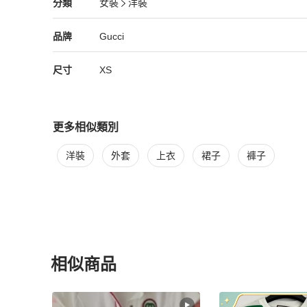
Gucci
女裝
分類資訊
分類
女裝
洋裝
女裝
/
洋裝
推薦
Gucci
Gucci
精品
推薦清單
女裝
品牌介紹
品牌
Gucci
尺寸
XS
更多相似類別
更多
Gucci
女裝
相似商品推薦
洋裝
外套
上衣
裙子
褲子
相似商品
更多相似
Gucci
女裝
推薦精品