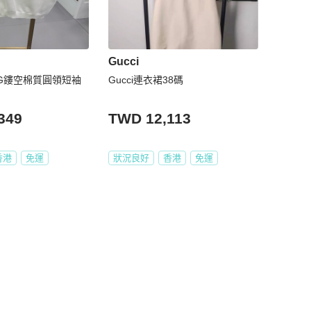
Gucci
色雙G鏤空棉質圓領短袖
Gucci連衣裙38碼
349
TWD 12,113
香港
免運
狀況良好
香港
免運