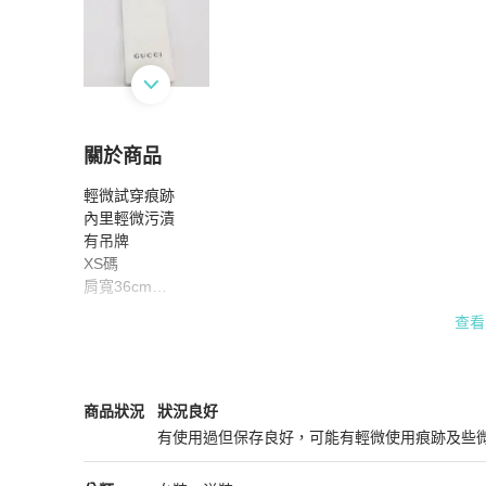
關於商品
關於
輕微試穿痕跡

Gucci 純色V領收腰短袖連衣裙XS碼
商品詳情與
內里輕微污漬

有吊牌

XS碼

肩寬36cm

胸圍79cm

查看
袖長25.5cm

腰圍64cm

裙長115cm
Gucci
女裝
商品狀態與細節
商品狀況
狀況良好
有使用過但保存良好，可能有輕微使用痕跡及些
狀況良好