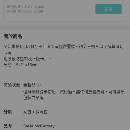
最低消費：
TWD 10,000
領券
有效期限：
2026-09-06
關於商品
關於
全新未使用, 因儲存不佳底部有輕微壓紋。請參考照片以了解其確切
Stella McCartney
商品詳情與購買須知
狀況。

附原廠防塵袋及正版卡片。

尺寸: 15x21x15cm
Stella McCartney
女包
商品狀態與細節
商品狀況
全新品
僅離櫃且從未使用／試用過。無任何放置痕跡，可能含原
包裝或吊牌。
全新品
Stella McCartney
女包
分類資訊
分類
女包
斜背包
女包
/
斜背包
推薦
Stella McCartney
Stella McCartney
精品
推薦清單
女包
品牌介紹
品牌
Stella McCartney