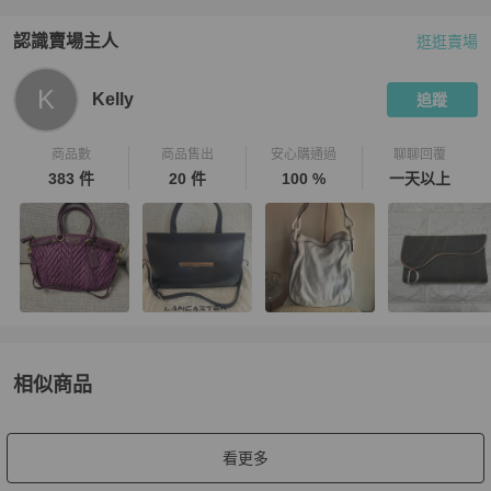
認識賣場主人
逛逛賣場
PopChill 拍拍圈嚴選賣家
Kelly
介紹
K
Kelly
追蹤
商品數
商品售出
安心購通過
聊聊回覆
383 件
20 件
100 %
一天以上
相似商品
更多相似
Stella McCartney
女包
推薦精品
看更多