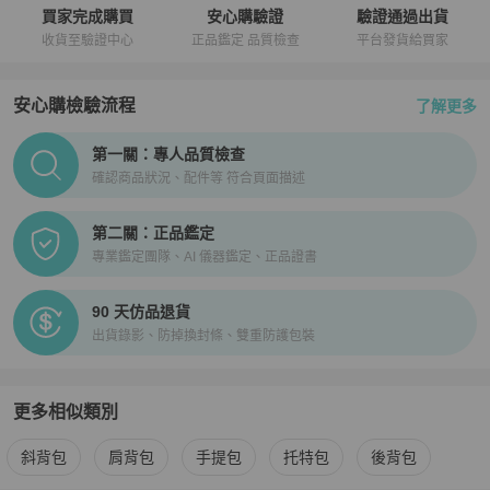
買家完成購買
安心購驗證
驗證通過出貨
收貨至驗證中心
正品鑑定 品質檢查
平台發貨給買家
安心購檢驗流程
了解更多
PopChill拍拍圈正品驗證、安心購檢驗流程介紹
第一關：專人品質檢查
確認商品狀況、配件等 符合頁面描述
第二關：正品鑑定
專業鑑定團隊、AI 儀器鑑定、正品證書
90 天仿品退貨
出貨錄影、防掉換封條、雙重防護包裝
更多相似類別
更多
Stella McCartney
女包
相似商品推薦
斜背包
肩背包
手提包
托特包
後背包