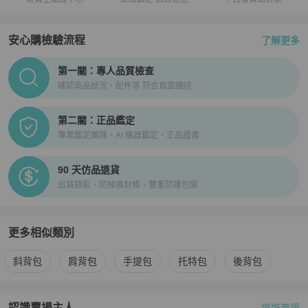
安心購檢驗流程
了解更多
PopChill拍拍圈正品驗證、安心購檢驗流程介紹
第一關：專人品質檢查
確認商品狀況、配件等 符合頁面描述
第二關：正品鑑定
專業鑑定團隊、AI 儀器鑑定、正品證書
90 天仿品退貨
出貨錄影、防掉換封條、雙重防護包裝
更多相似類別
更多
Marc Jacobs
女包
相似商品推薦
斜背包
肩背包
手提包
托特包
後背包
認識賣場主人