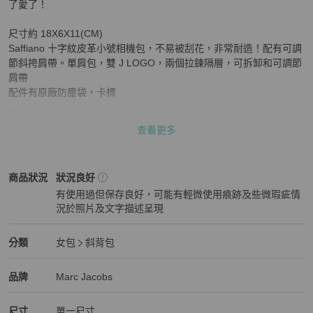
了愛了！

尺寸約 18X6X11(CM)

Saffiano 十字紋皮革小號相機包，不易被刮花，非常耐造！配有可調
節斜挎肩帶。單肩包，雙 J LOGO，兩個拉鍊隔層，可拆卸和可調節
肩帶

配件有原廠防塵袋，卡標

【真偽鑑定保障】

查看更多
商品為二手商品，下單後會由拍拍圈收取做正品驗證

【費用相關】

Marc Jacobs
女包
商品狀態與細節
商品狀況
狀況良好
台灣買家無跨境電商繁雜的手續，無須繳納任何關稅，免國際運費。
有使用過但保存良好，可能有輕微使用痕跡及些微瑕疵情
商品價格已含關稅，國際運費，無其他隱藏成本

況於照片及文字描述呈現
香港買家會再加上匯差,手續費以及運費和安心購鑑定費用

狀況良好
下單後無法取消訂單,無退貨除非重大瑕疵

Marc Jacobs
女包
分類資訊
分類
女包
斜背包
#MarcJacobs

女包
/
斜背包
推薦
#卡其白撞色

Marc Jacobs
Marc Jacobs
精品
推薦清單
女包
品牌介紹
品牌
Marc Jacobs
#S家歐美精品選物
尺寸
單一尺寸