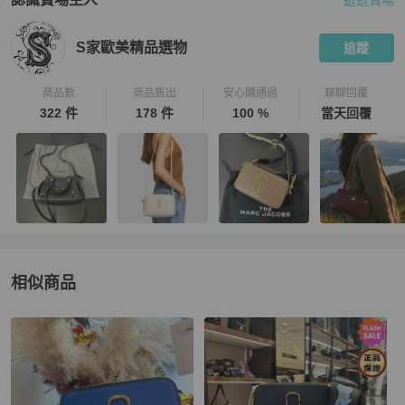
逛逛賣場
PopChill 拍拍圈嚴選賣家
S家歐美精品選物
介紹
S家歐美精品選物
追蹤
商品數
商品售出
安心購通過
聊聊回覆
322 件
178 件
100 %
當天回覆
相似商品
更多相似
Marc Jacobs
女包
推薦精品