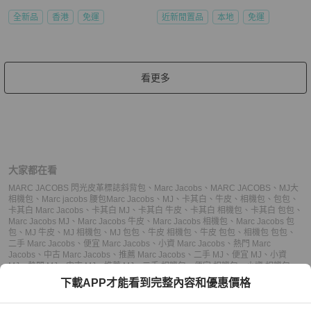
全新品
香港
免運
近新閒置品
本地
免運
看更多
大家都在看
MARC JACOBS 閃光皮革標誌斜背包
、
Marc Jacobs
、
MARC JACOBS
、
MJ大
相機包
、
Marc jacobs 腰包
Marc Jacobs
、
MJ
、
卡其白
、
牛皮
、
相機包
、
包包
、
卡其白 Marc Jacobs
、
卡其白 MJ
、
卡其白 牛皮
、
卡其白 相機包
、
卡其白 包包
、
Marc Jacobs MJ
、
Marc Jacobs 牛皮
、
Marc Jacobs 相機包
、
Marc Jacobs 包
包
、
MJ 牛皮
、
MJ 相機包
、
MJ 包包
、
牛皮 相機包
、
牛皮 包包
、
相機包 包包
、
二手 Marc Jacobs
、
便宜 Marc Jacobs
、
小資 Marc Jacobs
、
熱門 Marc
Jacobs
、
中古 Marc Jacobs
、
推薦 Marc Jacobs
、
二手 MJ
、
便宜 MJ
、
小資
MJ
、
熱門 MJ
、
中古 MJ
、
推薦 MJ
、
二手 相機包
、
便宜 相機包
、
小資 相機包
、
熱門 相機包
、
中古 相機包
、
推薦 相機包
、
二手 包包
、
便宜 包包
、
小資 包包
、
下載APP才能看到完整內容和優惠價格
熱門 包包
、
中古 包包
、
推薦 包包