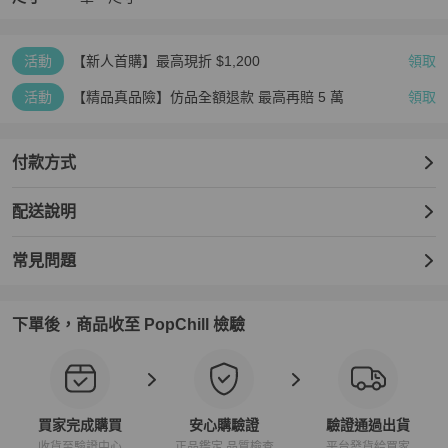
活動
【新人首購】最高現折 $1,200
領取
活動
【精品真品險】仿品全額退款 最高再賠 5 萬
領取
付款方式
配送說明
常見問題
下單後，商品收至 PopChill 檢驗
買家完成購買
安心購驗證
驗證通過出貨
收貨至驗證中心
正品鑑定 品質檢查
平台發貨給買家