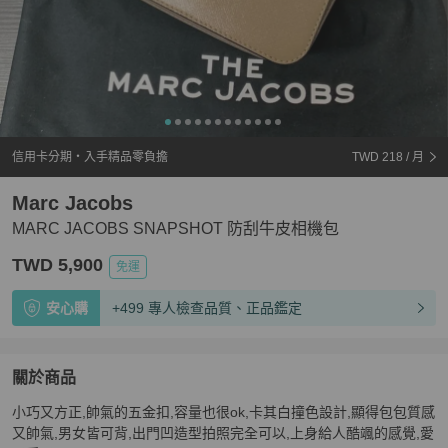
信用卡分期・入手精品零負擔
TWD 218
/ 月
Marc Jacobs
MARC JACOBS SNAPSHOT 防刮牛皮相機包
TWD 5,900
免運
安心購
+499 專人檢查品質、正品鑑定
關於商品
關於
小巧又方正,帥氣的五金扣,容量也很ok,卡其白撞色設計,顯得包包質感
MARC JACOBS SNAPSHOT 防刮牛皮相機包
商品詳情
又帥氣,男女皆可背,出門凹造型拍照完全可以,上身給人酷颯的感覺,愛