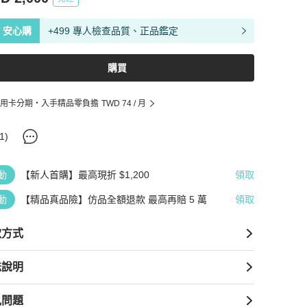
安心購
+499 專人檢查品質、正品鑑定
購買
用卡分期・入手精品零負擔
TWD 74
/ 月
1
)
動
【新人首購】最高現折 $1,200
領取
動
【精品真品險】仿品全額退款 最高再賠 5 萬
領取
款方式
送說明
見問題