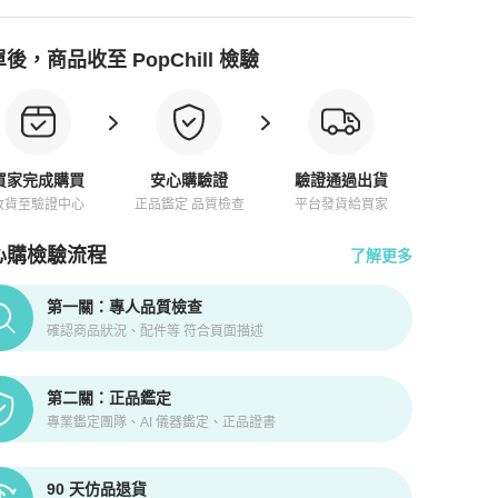
後，商品收至 PopChill 檢驗
買家完成購買
安心購驗證
驗證通過出貨
收貨至驗證中心
正品鑑定 品質檢查
平台發貨給買家
心購檢驗流程
了解更多
pChill拍拍圈正品驗證、安心購檢驗流程介紹
第一關：專人品質檢查
確認商品狀況、配件等 符合頁面描述
第二關：正品鑑定
專業鑑定團隊、AI 儀器鑑定、正品證書
90 天仿品退貨