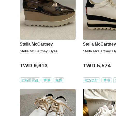
Stella McCartney
Stella McCartney
Stella McCartney Elyse
Stella McCartney El
TWD 9,613
TWD 5,574
近新閒置品
香港
免運
狀況良好
香港