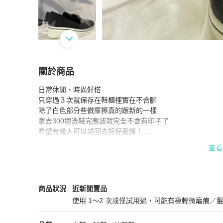
關於商品
關於
日常休閒、時尚好搭

《低價出售》Stella Mccartney 厚底布鞋
商品詳
只穿過３次就保存在鞋櫃裡實在不合腳

除了白色部分些微摩擦真的跟新的一樣

拿去300塊洗鞋完應該就完全不會有印子了

希望有緣人可以帶回去好好愛護！

➣沒有鞋盒、防塵套，所以有些許磨痕

查看
➣商品出售不退

➣多平台同時販售

#stellamccartney #布鞋 #厚底鞋
Stella McCartney
女鞋
商品狀態與細節
商品狀況
近新閒置品
使用 1～2 次或僅試用過，可能有極輕微磨痕／
近新閒置品