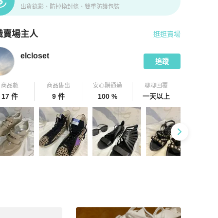
出貨錄影、防掉換封條、雙重防護包裝
識賣場主人
逛逛賣場
pChill 拍拍圈嚴選賣家
elcloset
介紹
elcloset
追蹤
商品數
商品售出
安心購通過
聊聊回覆
17 件
9 件
100 %
一天以上