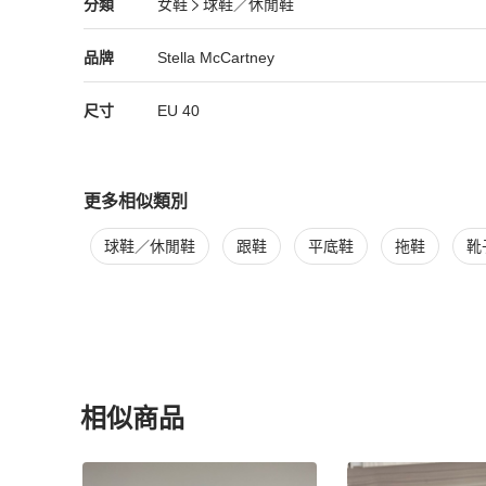
Stella McCartney
女鞋
分類資訊
分類
女鞋
球鞋／休閒鞋
女鞋
/
球鞋／休閒鞋
推薦
Stella McCartney
Stella McCartney
精品
推薦清單
女鞋
品牌介紹
品牌
Stella McCartney
尺寸
EU
40
更多相似類別
更多
Stella McCartney
女鞋
相似商品推薦
球鞋／休閒鞋
跟鞋
平底鞋
拖鞋
靴
相似商品
更多相似
Stella McCartney
女鞋
推薦精品