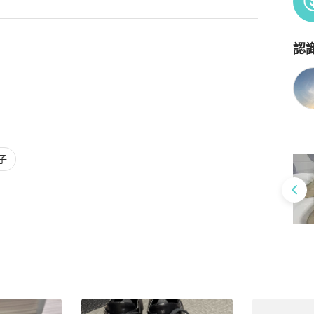
認
Po
子