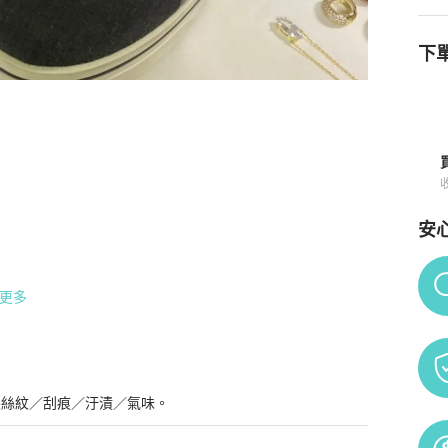
下單
情與購買須知
安
Po
更多
髮絲紋／刮痕／汙漬／氣味。