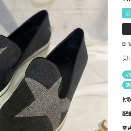
信
(
活
活
付
配
常