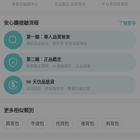
收貨至驗證中心
正品鑑定 品質檢查
平台發貨給買家
安心購檢驗流程
了解更多
PopChill拍拍圈正品驗證、安心購檢驗流程介紹
第一關：專人品質檢查
確認商品狀況、配件等 符合頁面描述
第二關：正品鑑定
專業鑑定團隊、AI 儀器鑑定、正品證書
90 天仿品退貨
出貨錄影、防掉換封條、雙重防護包裝
更多相似類別
更多
Issey Miyake
女包
相似商品推薦
肩背包
手提包
托特包
後背包
斜背包