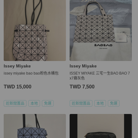
Issey Miyake
Issey Miyake
issey miyake bao bao粉色水桶包
ISSEY MIYAKE 三宅一生BAO BAO 7
x7霧灰色
TWD 15,000
TWD 7,500
近新閒置品
本地
免運
近新閒置品
本地
免運