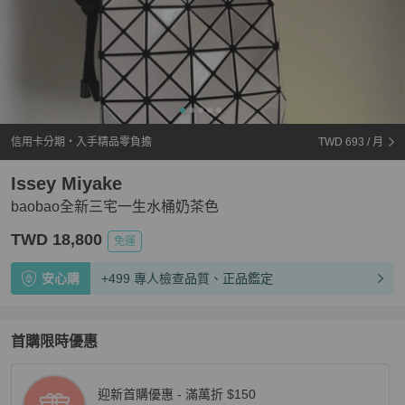
信用卡分期・入手精品零負擔
TWD 693
/ 月
Issey Miyake
baobao全新三宅一生水桶奶茶色
TWD 18,800
免運
安心購
+499 專人檢查品質、正品鑑定
首購限時優惠
迎新首購優惠 - 滿萬折 $150