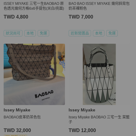
ISSEY MIYAKE 三宅一生BAOBAO 原
BAO BAO ISSEY MIYAKE 幾何斜背包
色透光幾何方格6x6手提包(米白/亮面)
奶茶裸粉色
TWD 4,800
TWD 7,000
狀況尚可
本地
免運
近新閒置品
本地
免運
Issey Miyake
Issey Miyake
BAOBAO皮革奶茶色包
Issey Miyake BAOBAO 三宅一生 菜籃
子
TWD 32,000
TWD 12,000