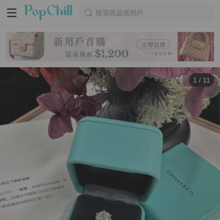
搜尋商品或用戶
1
/
11