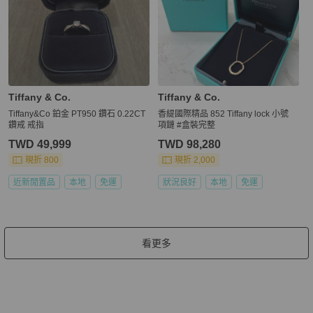
Tiffany & Co.
Tiffany & Co.
Tiffany&Co 鉑金 PT950 鑽石 0.22CT
香緹國際精品 852 Tiffany lock 小號
鑽戒 戒指
項鏈 #盒裝完整
TWD 49,999
TWD 98,280
現折 800
現折 2,000
近新閒置品
本地
免運
狀況良好
本地
免運
看更多