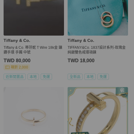
Tiffany & Co.
Tiffany & Co.
Tiffany & Co. 蒂芬妮 T Wire 18k金 鑲
TIFFANY&Co. 1837設計系列-玫瑰金
鑽手環 手鐲 中號
純銀雙色戒環項鍊
TWD 80,000
TWD 18,000
現折 2,000
近新閒置品
本地
免運
全新品
本地
免運