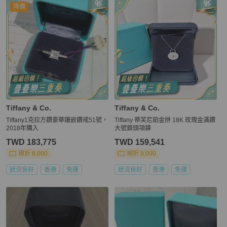
降價
Tiffany & Co.
Tiffany & Co.
Tiffany1克拉方鑽豪華鑲嵌鑽戒51號，
Tiffany 蒂芙尼鉑金拼 18K 玫瑰金滿鑽
2018年購入
大號鎖頭項鍊
TWD 183,775
TWD 159,541
現折 8,000
現折 8,000
狀況良好
香港
免運
狀況良好
香港
免運