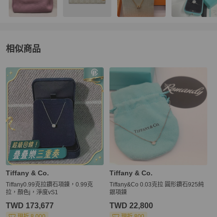
相似商品
更多相似
Tiffany & Co.
女士配件
推薦精品
Tiffany & Co.
Tiffany & Co.
Tiffany0.99克拉鑽石項鍊，0.99克
Tiffany&Co 0.03克拉 圓形鑽石925純
拉，顏色j，淨度vS1
銀項鍊
TWD 173,677
TWD 22,800
現折 8,000
現折 800