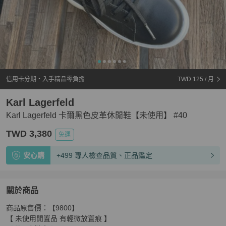
信用卡分期・入手精品零負擔
TWD 125
/ 月
Karl Lagerfeld
Karl Lagerfeld 卡爾黑色皮革休閒鞋【未使用】 #40
TWD 3,380
免運
安心購
+499 專人檢查品質、正品鑑定
關於商品
關於
商品原售價：【9800】

Karl Lagerfeld 卡爾黑色皮革休閒鞋【未使用】 #40
商品
【 未使用閒置品 有輕微放置痕 】
