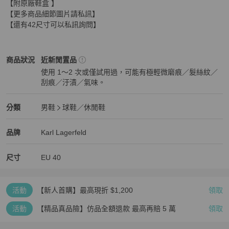
【附原廠鞋盒 】

【更多商品細節圖片請私訊】

【還有42尺寸可以私訊詢問】
Karl Lagerfeld
男鞋
商品狀態與細節
商品狀況
近新閒置品
使用 1～2 次或僅試用過，可能有極輕微磨痕／髮絲紋／
刮痕／汙漬／氣味。
近新閒置品
Karl Lagerfeld
男鞋
分類資訊
分類
男鞋
球鞋／休閒鞋
男鞋
/
球鞋／休閒鞋
推薦
Karl Lagerfeld
Karl Lagerfeld
精品
推薦清單
男鞋
品牌介紹
品牌
Karl Lagerfeld
尺寸
EU
40
活動
【新人首購】最高現折 $1,200
領取
活動
【精品真品險】仿品全額退款 最高再賠 5 萬
領取