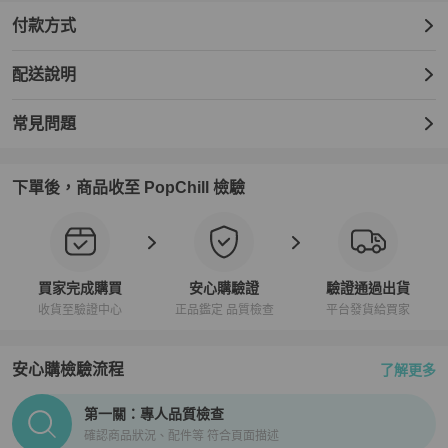
付款方式
配送說明
常見問題
下單後，商品收至 PopChill 檢驗
買家完成購買
安心購驗證
驗證通過出貨
收貨至驗證中心
正品鑑定 品質檢查
平台發貨給買家
安心購檢驗流程
了解更多
PopChill拍拍圈正品驗證、安心購檢驗流程介紹
第一關：專人品質檢查
確認商品狀況、配件等 符合頁面描述