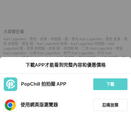
大家都在看
Karl Lagerfeld
、
黑色
、
皮革
、
休閒鞋
、
鞋
、
黑色 Karl Lagerfeld
、
黑色 皮革
、
黑
色 休閒鞋
、
黑色 鞋
、
Karl Lagerfeld 皮革
、
Karl Lagerfeld 休閒鞋
、
Karl
Lagerfeld 鞋
、
皮革 休閒鞋
、
皮革 鞋
、
休閒鞋 鞋
、
二手 Karl Lagerfeld
、
便宜
Karl Lagerfeld
、
小資 Karl Lagerfeld
、
熱門 Karl Lagerfeld
、
中古 Karl
Lagerfeld
、
推薦 Karl Lagerfeld
、
二手 休閒鞋
、
便宜 休閒鞋
、
小資 休閒鞋
、
熱
門 休閒鞋
、
中古 休閒鞋
、
推薦 休閒鞋
、
二手 鞋
、
便宜 鞋
、
小資 鞋
、
熱門 鞋
、
下載APP才能看到完整內容和優惠價格
中古 鞋
、
推薦 鞋
PopChill 拍拍圈 APP
下載
上架
使用網頁版瀏覽器
忍痛放棄
議價
購買
收藏
(
7
)
聊聊