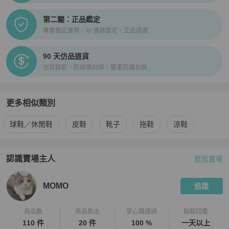
第二關：正品鑑定
專業鑑定團隊、AI 儀器鑑定、正品證書
90 天仿品退貨
出貨錄影、防掉換封條、雙重防護包裝
更多相似類別
更多
Karl Lagerfeld
男鞋
相似商品推薦
球鞋／休閒鞋
皮鞋
靴子
拖鞋
涼鞋
認識賣場主人
逛逛賣場
PopChill 拍拍圈嚴選賣家
MOMO
介紹
MOMO
追蹤
商品數
商品售出
安心購通過
聊聊回覆
110 件
20 件
100 %
一天以上