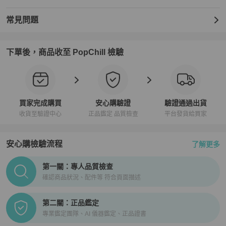
常見問題
下單後，商品收至 PopChill 檢驗
買家完成購買
安心購驗證
驗證通過出貨
收貨至驗證中心
正品鑑定 品質檢查
平台發貨給買家
安心購檢驗流程
了解更多
PopChill拍拍圈正品驗證、安心購檢驗流程介紹
第一關：專人品質檢查
確認商品狀況、配件等 符合頁面描述
第二關：正品鑑定
專業鑑定團隊、AI 儀器鑑定、正品證書