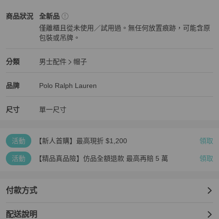
Polo Ralph Lauren
男士配件
商品狀態與細節
商品狀況
全新品
僅離櫃且從未使用／試用過。無任何放置痕跡，可能含原
包裝或吊牌。
全新品
Polo Ralph Lauren
男士配件
分類資訊
分類
男士配件
帽子
男士配件
/
帽子
推薦
Polo Ralph Lauren
Polo Ralph Lauren
精品
推薦清單
男士配件
品牌介紹
品牌
Polo Ralph Lauren
尺寸
單一尺寸
活動
【新人首購】最高現折 $1,200
領取
活動
【精品真品險】仿品全額退款 最高再賠 5 萬
領取
付款方式
配送說明