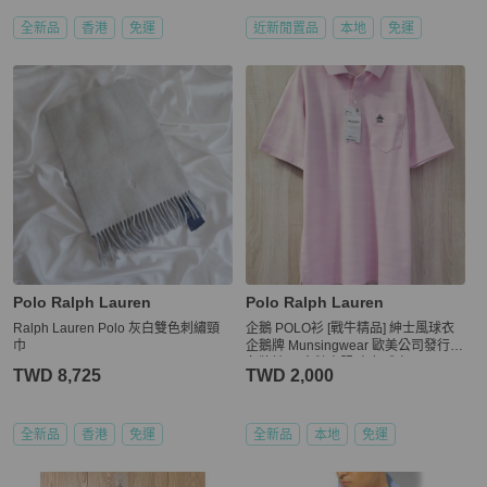
全新品
香港
免運
近新閒置品
本地
免運
Polo Ralph Lauren
Polo Ralph Lauren
Ralph Lauren Polo 灰白雙色刺繡頸
企鵝 POLO衫 [戰牛精品] 紳士風球衣
巾
企鵝牌 Munsingwear 歐美公司發行
名牌精品 企鵝衣服 素色球衣
TWD 8,725
TWD 2,000
全新品
香港
免運
全新品
本地
免運