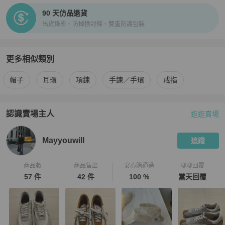
90 天仿品退貨
出貨錄影、防掉換封條、雙重防護包裝
更多相似類別
更多
Polo Ralph Lauren
男士配件
相似商品推薦
帽子
耳環
項鍊
手鍊／手環
戒指
認識賣場主人
逛逛賣場
PopChill 拍拍圈嚴選賣家
Mayyouwill
介紹
Mayyouwill
追蹤
商品數
商品售出
安心購通過
聊聊回覆
57 件
42 件
100 %
當天回覆