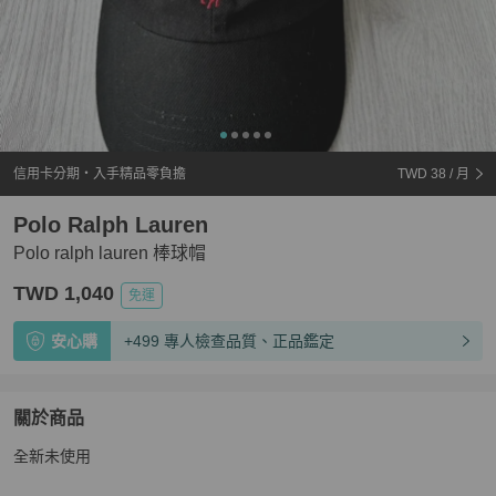
信用卡分期・入手精品零負擔
TWD 38
/ 月
Polo Ralph Lauren
Polo ralph lauren 棒球帽
TWD 1,040
免運
安心購
+499 專人檢查品質、正品鑑定
關於商品
關於
全新未使用
Polo ralph lauren 棒球帽
商品詳情與購買須知