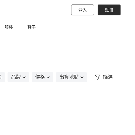
登入
註冊
服裝
鞋子
品
品牌
價格
出貨地點
篩選