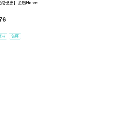
激減優惠】金屬Habas
76
香港
免運