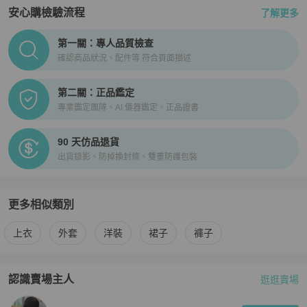
安心購檢驗流程
了解更多
PopChill拍拍圈正品驗證、安心購檢驗流程介紹
第一關：專人品質檢查
確認商品狀況、配件等 符合頁面描述
第二關：正品鑑定
專業鑑定團隊、AI 儀器鑑定、正品證書
90 天仿品退貨
出貨錄影、防掉換封條、雙重防護包裝
更多相似類別
更多
Moschino
女裝
相似商品推薦
上衣
外套
洋裝
裙子
褲子
認識賣場主人
逛逛賣場
PopChill 拍拍圈嚴選賣家
irene79219
介紹