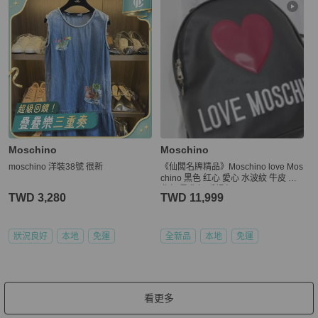
Moschino
Moschino
moschino 洋裝38號 很新
《仙闆名牌精品》Moschino love Mos
chino 黑色 红心 愛心 水波紋 牛皮 後
背包 肩背包 手提包
TWD 3,280
TWD 11,999
狀況良好
本地
免運
全新品
本地
免運
看更多