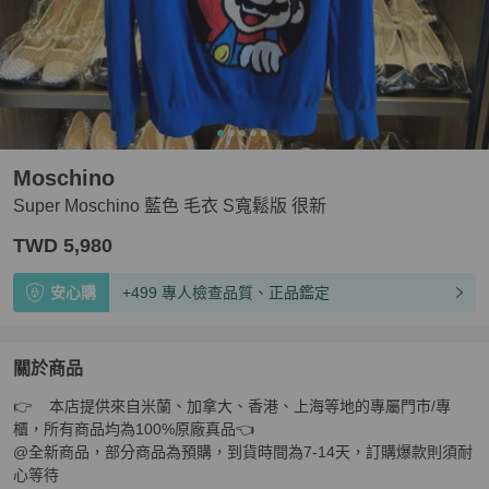
Moschino
Super Moschino 藍色 毛衣 S寬鬆版 很新
TWD 5,980
安心購
+499 專人檢查品質、正品鑑定
關於商品
關於
👉    本店提供來自米蘭、加拿大、香港、上海等地的專屬門市/專
Super Moschino 藍色 毛衣 S寬鬆版 很新
商品詳情與購買
櫃，所有商品均為100%原廠真品👈  

@全新商品，部分商品為預購，到貨時間為7-14天，訂購爆款則須耐
心等待
