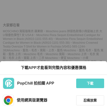
大家都在看
MOSCHINO 寬鬆版衛衣 蘋果綠
、
Moschino jeans 拼接色款塊小飛鼠袖上衣 大
U領撞色彈性T 女 USA 8
、
Moschino Flora Sequin Embellished Cardigan for
Women in Black (A0910-1101-555-40)
、
Moschino Flora Sequin Embellished
Cardigan for Women in Black (A0910-1101-555-38)
、
Moschino Crowned
Teddy Oversize T-Shirt for Women in Fuchsia (V0451-565-1244-
38)
Moschino
、
藍色
、
毛衣
、
寬鬆
、
上衣
、
藍色 Moschino
、
藍色 毛衣
、
藍色 寬
鬆
、
藍色 上衣
、
Moschino 毛衣
、
Moschino 寬鬆
、
Moschino 上衣
、
毛衣 寬
鬆
、
毛衣 上衣
、
寬鬆 上衣
、
二手 Moschino
、
便宜 Moschino
、
小資
Moschino
、
熱門 Moschino
、
中古 Moschino
、
推薦 Moschino
、
二手 寬鬆
、
便
宜 寬鬆
、
小資 寬鬆
、
熱門 寬鬆
、
中古 寬鬆
、
推薦 寬鬆
、
二手 上衣
、
便宜 上
下載APP才能看到完整內容和優惠價格
衣
、
小資 上衣
、
熱門 上衣
、
中古 上衣
、
推薦 上衣
PopChill 拍拍圈 APP
下載
上架
使用網頁版瀏覽器
忍痛放棄