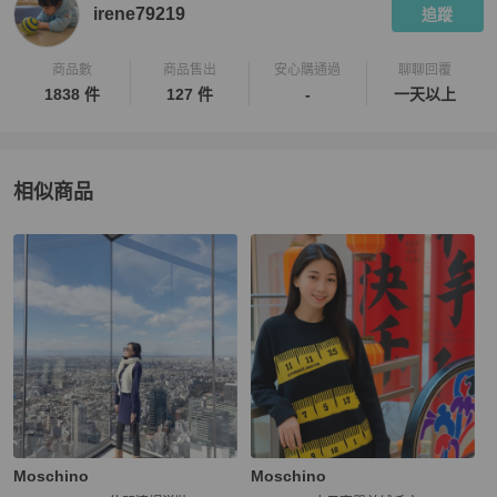
irene79219
追蹤
商品數
商品售出
安心購通過
聊聊回覆
1838 件
127 件
-
一天以上
相似商品
更多相似
Moschino
女裝
推薦精品
Moschino
Moschino