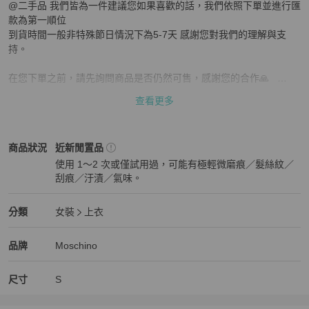
@二手品 我們皆為一件建議您如果喜歡的話，我們依照下單並進行匯
款為第一順位

到貨時間一般非特殊節日情況下為5-7天 感謝您對我們的理解與支
持。

在您下單之前，請先詢問商品是否仍然可售，感謝您的合作🙏   

查看更多
我們也有提供零卡分期，是跟銀角分期有合作

若您有任何正品疑慮，也歡迎您前往我的POPCHILL購買 ID:@irenetj
Moschino
女裝
商品狀態與細節
商品狀況
近新閒置品
6s93

使用 1～2 次或僅試用過，可能有極輕微磨痕／髮絲紋／
平台有提供安心購服務,也就是協助買家驗貨,沒問題才會出貨給買家

刮痕／汙漬／氣味。
近新閒置品
請注意，除非因為商品真偽問題，一般情況下我們不接受退貨。
Moschino
女裝
分類資訊
分類
女裝
上衣
女裝
/
上衣
推薦
Moschino
Moschino
精品
推薦清單
女裝
品牌介紹
品牌
Moschino
尺寸
S