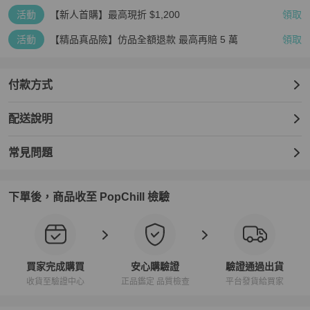
活動
【新人首購】最高現折 $1,200
領取
活動
【精品真品險】仿品全額退款 最高再賠 5 萬
領取
付款方式
配送說明
常見問題
下單後，商品收至 PopChill 檢驗
買家完成購買
安心購驗證
驗證通過出貨
收貨至驗證中心
正品鑑定 品質檢查
平台發貨給買家