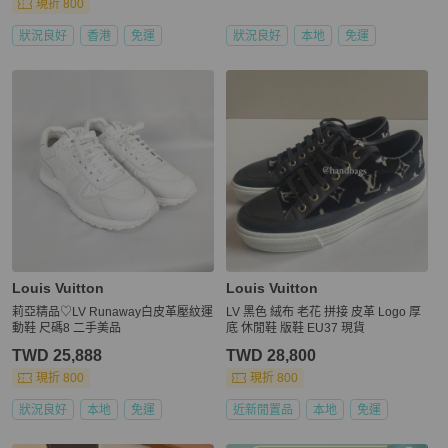
現折 800
狀況良好
香港
免運
狀況良好
本地
免運
Louis Vuitton
Louis Vuitton
莉亞精品♡LV Runaway白皮革壓紋運
LV 黑色 絨布 老花 拼接 皮革 Logo 厚
動鞋 尺碼8 二手美品
底 休閒鞋 版鞋 EU37 現貨
TWD 25,888
TWD 28,800
現折 800
現折 800
狀況良好
本地
免運
近新閒置品
本地
免運