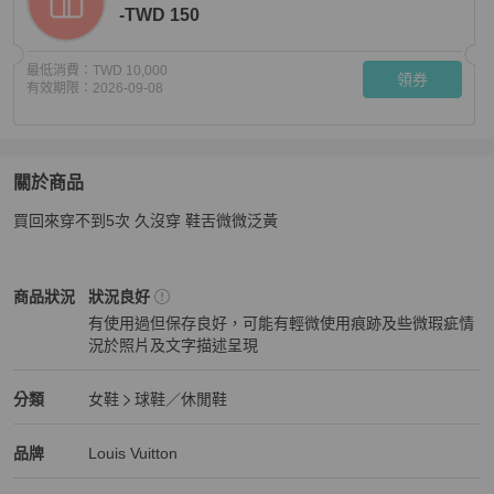
-TWD 150
最低消費：
TWD 10,000
領券
有效期限：
2026-09-08
關於商品
關於
買回來穿不到5次 久沒穿 鞋舌微微泛黃
Lv運動鞋 4.5 女碼37-38可穿
商品詳情與購買須知
Louis Vuitton
女鞋
商品狀態與細節
商品狀況
狀況良好
有使用過但保存良好，可能有輕微使用痕跡及些微瑕疵情
況於照片及文字描述呈現
狀況良好
Louis Vuitton
女鞋
分類資訊
分類
女鞋
球鞋／休閒鞋
女鞋
/
球鞋／休閒鞋
推薦
Louis Vuitton
Louis Vuitton
精品
推薦清單
女鞋
品牌介紹
品牌
Louis Vuitton