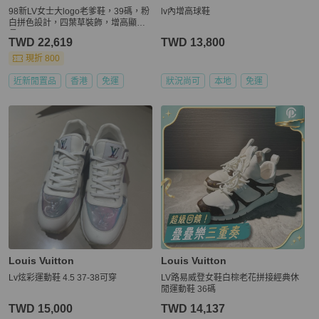
98新LV女士大logo老爹鞋，39碼，粉
lv內增高球鞋
白拼色設計，四葉草裝飾，增高顯腿
長
TWD 22,619
TWD 13,800
現折 800
近新閒置品
香港
免運
狀況尚可
本地
免運
Louis Vuitton
Louis Vuitton
Lv炫彩運動鞋 4.5 37-38可穿
LV路易威登女鞋白棕老花拼接經典休
閒運動鞋 36碼
TWD 15,000
TWD 14,137