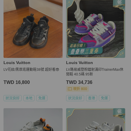
Louis Vuitton
Louis Vuitton
LV花紋/黑厚底運動鞋38號 超好看😎
LV路易威登粉鐳射滿印TrainerMax休
閒鞋 40.5碼 95新
TWD 16,800
TWD 34,736
現折 800
狀況良好
本地
免運
狀況良好
香港
免運