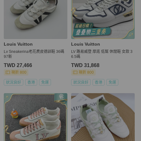
Louis Vuitton
Louis Vuitton
Lv Sneakerina老花麂皮德訓鞋 36碼
LV 路易威登 厚底 低幫 休閒鞋 女款 3
97新
6.5碼
TWD 27,466
TWD 31,868
現折 800
現折 800
狀況良好
香港
免運
狀況良好
香港
免運