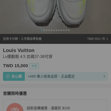
信用卡分期・入手精品零負擔
TWD 553
/ 月
Louis Vuitton
Lv運動鞋 4.5 女碼37-38可穿
TWD 15,000
免運
安心購
+499 專人檢查品質、正品鑑定
首購限時優惠
迎新首購優惠 - 滿萬折 $150