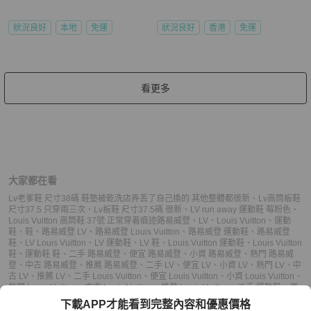
狀況良好
本地
免運
狀況良好
香港
免運
看更多
大家都在看
Lv老爹鞋 尺寸38碼 鞋墊被乾洗店弄丢了自己換的 其他整體都很新
、
Lv高筒板鞋
尺寸37.5 只穿兩三次
、
Lv板鞋 尺寸37.5碼 很新
、
LV run away 運動鞋 莓粉色
、
Louis Vuitton 高筒鞋 37號 正常穿着痕迹
路易威登
、
LV
、
Louis Vuitton
、
運動
鞋
、
鞋
、
路易威登 LV
、
路易威登 Louis Vuitton
、
路易威登 運動鞋
、
路易威登
鞋
、
LV Louis Vuitton
、
LV 運動鞋
、
LV 鞋
、
Louis Vuitton 運動鞋
、
Louis Vuitton
鞋
、
運動鞋 鞋
、
二手 路易威登
、
便宜 路易威登
、
小資 路易威登
、
熱門 路易威
登
、
中古 路易威登
、
推薦 路易威登
、
二手 LV
、
便宜 LV
、
小資 LV
、
熱門 LV
、
中
古 LV
、
推薦 LV
、
二手 Louis Vuitton
、
便宜 Louis Vuitton
、
小資 Louis Vuitton
、
熱門 Louis Vuitton
、
中古 Louis Vuitton
、
推薦 Louis Vuitton
、
二手 運動鞋
、
便
宜 運動鞋
、
小資 運動鞋
、
熱門 運動鞋
、
中古 運動鞋
、
推薦 運動鞋
、
二手 鞋
、
下載APP才能看到完整內容和優惠價格
便宜 鞋
、
小資 鞋
、
熱門 鞋
、
中古 鞋
、
推薦 鞋