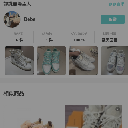
認識賣場主人
逛逛賣場
PopChill 拍拍圈嚴選賣家
Bebe
介紹
Bebe
追蹤
商品數
商品售出
安心購通過
聊聊回覆
16 件
3 件
100 %
當天回覆
相似商品
更多相似
Louis Vuitton
女鞋
推薦精品