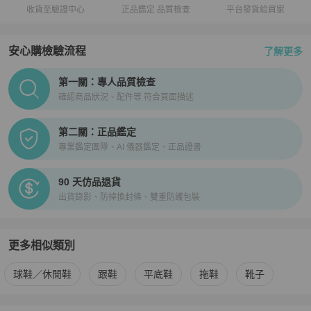
收貨至驗證中心
正品鑑定 品質檢查
平台發貨給買家
安心購檢驗流程
了解更多
PopChill拍拍圈正品驗證、安心購檢驗流程介紹
第一關：專人品質檢查
確認商品狀況、配件等 符合頁面描述
第二關：正品鑑定
專業鑑定團隊、AI 儀器鑑定、正品證書
90 天仿品退貨
出貨錄影、防掉換封條、雙重防護包裝
更多相似類別
更多
Louis Vuitton
女鞋
相似商品推薦
球鞋／休閒鞋
跟鞋
平底鞋
拖鞋
靴子