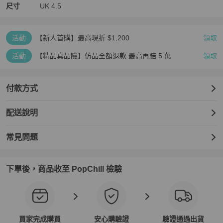
尺寸
UK
4.5
活動
【新人首購】最高現折 $1,200
領取
活動
【精品真品險】仿品全額退款 最高再賠 5 萬
領取
付款方式
配送說明
常見問題
下單後，商品收至 PopChill 檢驗
買家完成購買
安心購驗證
驗證通過出貨