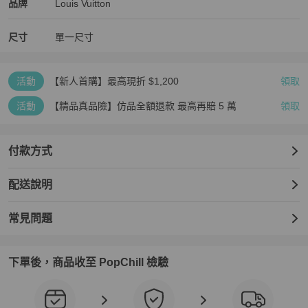
Louis Vuitton
Louis Vuitton
精品
推薦清單
女包
品牌介紹
品牌
Louis Vuitton
尺寸
單一尺寸
活動
【新人首購】最高現折 $1,200
領取
活動
【精品真品險】仿品全額退款 最高再賠 5 萬
領取
付款方式
配送說明
常見問題
下單後，商品收至 PopChill 檢驗