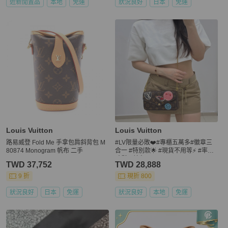
近新閒置品
本地
免運
狀況良好
日本
免運
Louis Vuitton
Louis Vuitton
路易威登 Fold Me 手拿包肩斜背包 M
#LV限量必敗❤️#專櫃五萬多#徽章三
80874 Monogram 帆布 二手
合一 #特別款🌟 #現貨不用等⚡️ #率性
時髦不撞包
TWD 37,752
TWD 28,888
9 折
現折 800
狀況良好
日本
免運
狀況良好
本地
免運