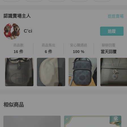
認識賣場主人
逛逛賣場
PopChill 拍拍圈嚴選賣家
C'ci
介紹
C'ci
追蹤
商品數
商品售出
安心購通過
聊聊回覆
16 件
6 件
100 %
當天回覆
相似商品
更多相似
Louis Vuitton
女包
推薦精品