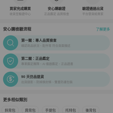
買家完成購買
安心購驗證
驗證通過出貨
收貨至驗證中心
正品鑑定 品質檢查
平台發貨給買家
安心購檢驗流程
了解更多
PopChill拍拍圈正品驗證、安心購檢驗流程介紹
第一關：專人品質檢查
確認商品狀況、配件等 符合頁面描述
第二關：正品鑑定
專業鑑定團隊、AI 儀器鑑定、正品證書
90 天仿品退貨
出貨錄影、防掉換封條、雙重防護包裝
更多相似類別
更多
Louis Vuitton
女包
相似商品推薦
斜背包
肩背包
手提包
托特包
後背包