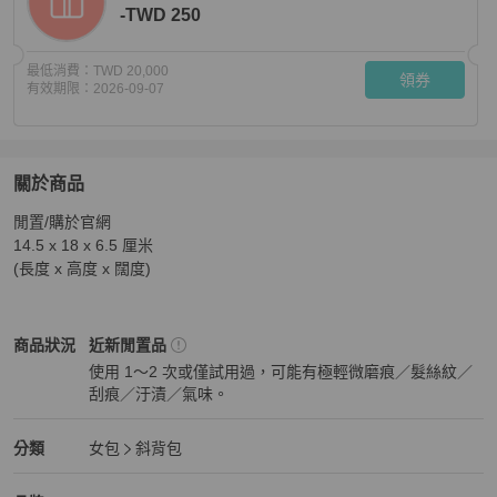
-TWD 250
最低消費：
TWD 20,000
領券
有效期限：
2026-09-07
關於商品
關於
閒置/購於官網

LV 100%二手FOLD ME 隨身包
商品詳情與購買須知
14.5 x 18 x 6.5 厘米

(長度 x 高度 x 闊度)
Louis Vuitton
女包
商品狀態與細節
商品狀況
近新閒置品
使用 1～2 次或僅試用過，可能有極輕微磨痕／髮絲紋／
刮痕／汙漬／氣味。
近新閒置品
Louis Vuitton
女包
分類資訊
分類
女包
斜背包
女包
/
斜背包
推薦