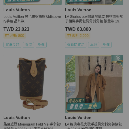
Louis Vuitton
Louis Vuitton
Louis Vuitton 黑色棋盤格銀扣discove
LV Stories box徽章限量款 棕棋盤格盒
ry手包 晶片款
子相機手提包肩背斜背包 限量款 19×
15 99新配件肩帶 塵袋
TWD 23,023
TWD 63,800
現折 800
現折 2,000
狀況良好
香港
免運
近新閒置品
本地
免運
Louis Vuitton
Louis Vuitton
路易威登 Monogram Fold Me 手拿包/
LV 經典老花大號手提肩背斜背薯條包
肩背包 M80874 LV 正品 84679S
14*22*14 98新配件塵袋