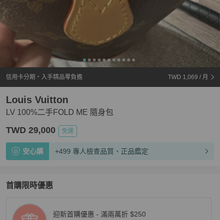
信用卡分期・入手精品零負擔
TWD 1,069
/ 月
Louis Vuitton
LV 100%二手FOLD ME 隨身包
TWD 29,000
免運
安心購
+499 專人檢查品質、正品鑑定
首購限時優惠
迎新首購優惠 - 滿兩萬折 $250