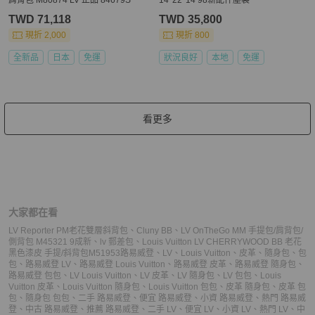
TWD 71,118
TWD 35,800
現折 2,000
現折 800
全新品
日本
免運
狀況良好
本地
免運
看更多
大家都在看
LV Reporter PM老花雙層斜背包
、
Cluny BB
、
LV OnTheGo MM 手提包/肩背包/
側背包 M45321 9成新
、
lv 郵差包
、
Louis Vuitton LV CHERRYWOOD BB 老花
黑色漆皮 手提/斜背包M51953
路易威登
、
LV
、
Louis Vuitton
、
皮革
、
隨身包
、
包
包
、
路易威登 LV
、
路易威登 Louis Vuitton
、
路易威登 皮革
、
路易威登 隨身包
、
路易威登 包包
、
LV Louis Vuitton
、
LV 皮革
、
LV 隨身包
、
LV 包包
、
Louis
Vuitton 皮革
、
Louis Vuitton 隨身包
、
Louis Vuitton 包包
、
皮革 隨身包
、
皮革 包
包
、
隨身包 包包
、
二手 路易威登
、
便宜 路易威登
、
小資 路易威登
、
熱門 路易威
登
、
中古 路易威登
、
推薦 路易威登
、
二手 LV
、
便宜 LV
、
小資 LV
、
熱門 LV
、
中