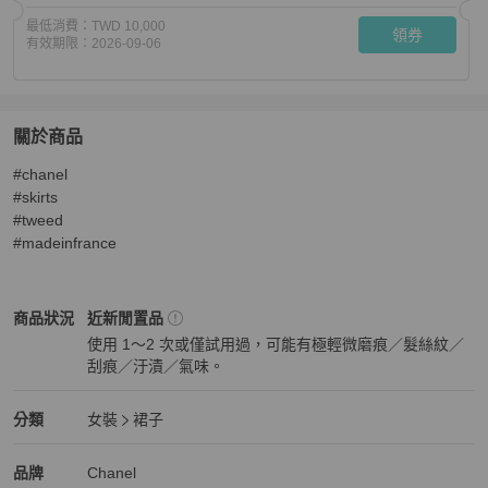
最低消費：
TWD 10,000
領券
有效期限：
2026-09-06
關於商品
關於
#chanel

Chanel skirts tweed 香奈兒
商品詳情與購買須知
#skirts

#tweed

#madeinfrance
Chanel
女裝
商品狀態與細節
商品狀況
近新閒置品
使用 1～2 次或僅試用過，可能有極輕微磨痕／髮絲紋／
刮痕／汙漬／氣味。
近新閒置品
Chanel
女裝
分類資訊
分類
女裝
裙子
女裝
/
裙子
推薦
Chanel
Chanel
精品
推薦清單
女裝
品牌介紹
品牌
Chanel