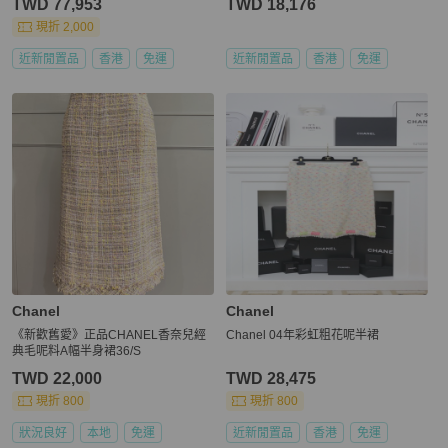
TWD 77,953
TWD 18,176
現折 2,000
近新閒置品
香港
免運
近新閒置品
香港
免運
Chanel
Chanel
《新歡舊愛》正品CHANEL香奈兒經
Chanel 04年彩虹粗花呢半裙
典毛呢料A幅半身裙36/S
TWD 22,000
TWD 28,475
現折 800
現折 800
狀況良好
本地
免運
近新閒置品
香港
免運