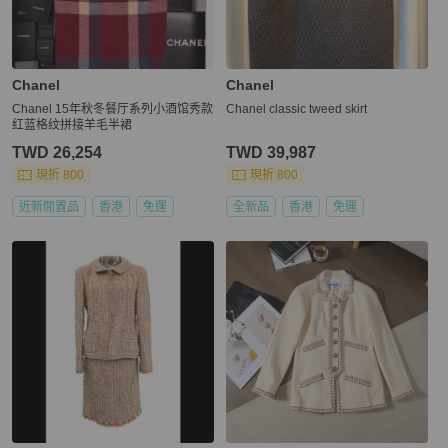
Chanel
Chanel
Chanel 15年秋冬餐厅系列小酒馆秀款
Chanel classic tweed skirt
红蓝格纹拼接羊毛半裙
TWD 26,254
TWD 39,987
現折 800
現折 800
近新閒置品
香港
免運
全新品
香港
免運