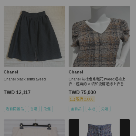
Chanel
Chanel
Chanel black skirts tweed
Chanel 灰棕色系粗花Tweed短袖上
衣，經典的 V 領和流蘇邊緣上衣香奈
兒18C系列Chanel tweed top size 38
TWD 12,117
TWD 75,000
全新未拆標香奈兒上衣
現折 2,000
近新閒置品
香港
免運
全新品
本地
免運