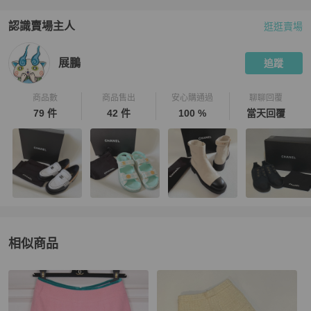
認識賣場主人
逛逛賣場
PopChill 拍拍圈嚴選賣家
展鵬
介紹
展鵬
追蹤
商品數
商品售出
安心購通過
聊聊回覆
79 件
42 件
100 %
當天回覆
相似商品
更多相似
Chanel
女裝
推薦精品