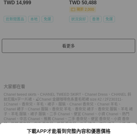
TWD 14,999
TWD 50,488
現折 2,000
近新閒置品
本地
免運
狀況良好
香港
免運
看更多
大家都在看
Chanel tweed skirts
、
CHANEL TWEED SKIRT
、
Chanel Dress
、
CHANEL 斜
紋尼龍A字一片裙
、
🍒Chanel 金銀咖啡色系重毛呢裙 size:42 / 2F230311-
1
Chanel
、
香奈兒
、
羊毛
、
裙子
、
服裝
、
Chanel 香奈兒
、
Chanel 羊毛
、
Chanel 裙子
、
Chanel 服裝
、
香奈兒 羊毛
、
香奈兒 裙子
、
香奈兒 服裝
、
羊毛 裙
子
、
羊毛 服裝
、
裙子 服裝
、
二手 Chanel
、
便宜 Chanel
、
小資 Chanel
、
熱門
Chanel
、
中古 Chanel
、
推薦 Chanel
、
二手 香奈兒
、
便宜 香奈兒
、
小資 香奈
兒
、
熱門 香奈兒
、
中古 香奈兒
、
推薦 香奈兒
、
二手 裙子
、
便宜 裙子
、
小資 裙
子
、
熱門 裙子
、
中古 裙子
、
推薦 裙子
、
二手 服裝
、
便宜 服裝
、
小資 服裝
、
熱
下載APP才能看到完整內容和優惠價格
門 服裝
、
中古 服裝
、
推薦 服裝