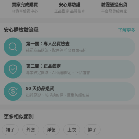
買家完成購買
安心購驗證
驗證通過出貨
收貨至驗證中心
正品鑑定 品質檢查
平台發貨給買家
安心購檢驗流程
了解更多
PopChill拍拍圈正品驗證、安心購檢驗流程介紹
第一關：專人品質檢查
確認商品狀況、配件等 符合頁面描述
第二關：正品鑑定
專業鑑定團隊、AI 儀器鑑定、正品證書
90 天仿品退貨
出貨錄影、防掉換封條、雙重防護包裝
更多相似類別
更多
Chanel
女裝
相似商品推薦
裙子
外套
洋裝
上衣
褲子