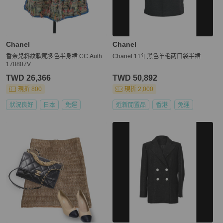
Chanel
Chanel
香奈兒斜紋軟呢多色半身裙 CC Auth
Chanel 11年黑色羊毛两口袋半裙
170807V
TWD 26,366
TWD 50,892
現折 800
現折 2,000
狀況良好
日本
免運
近新閒置品
香港
免運