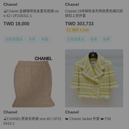
Chanel
Chanel
🍒Chanel 金銀咖啡色系重毛呢裙 siz
Chanel 19年邮轮系列秀款黑色细闪双
e:42 / 2F230311-1
排扣上衣外套
TWD 18,000
TWD 303,733
現折 4,500
近新閒置品
本地
免運
近新閒置品
香港
免運
Chanel
Chanel
🍒CHANEL修身毛呢裙 size:40 / 2F22
❤️ Chanel Jacket 外套 ❤️ F38
0415-1