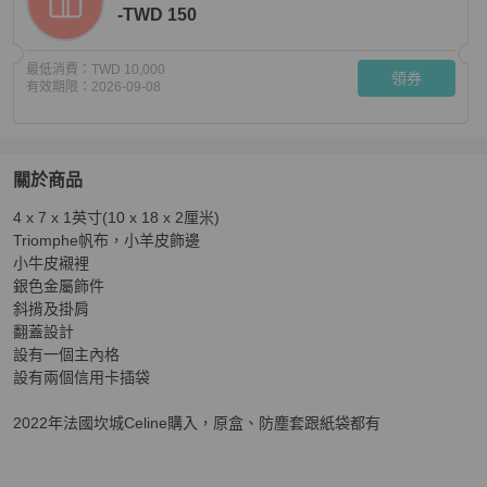
-TWD 150
最低消費：
TWD 10,000
領券
有效期限：
2026-09-08
關於商品
關於
4 x 7 x 1英寸(10 x 18 x 2厘米)

Celine Triomphe帆布及羊皮翻蓋電話收納袋 黑色
商品詳
Triomphe帆布，小羊皮飾邊

小牛皮襯裡

銀色金屬飾件

斜揹及掛肩

翻蓋設計

設有一個主內格

設有兩個信用卡插袋

2022年法國坎城Celine購入，原盒、防塵套跟紙袋都有