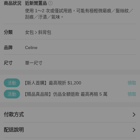
Celine
女包
商品狀態與細節
商品狀況
近新閒置品
使用 1～2 次或僅試用過，可能有極輕微磨痕／髮絲紋／
刮痕／汙漬／氣味。
近新閒置品
Celine
女包
分類資訊
分類
女包
斜背包
女包
/
斜背包
推薦
Celine
Celine
精品
推薦清單
女包
品牌介紹
品牌
Celine
尺寸
單一尺寸
活動
【新人首購】最高現折 $1,200
領取
活動
【精品真品險】仿品全額退款 最高再賠 5 萬
領取
付款方式
配送說明