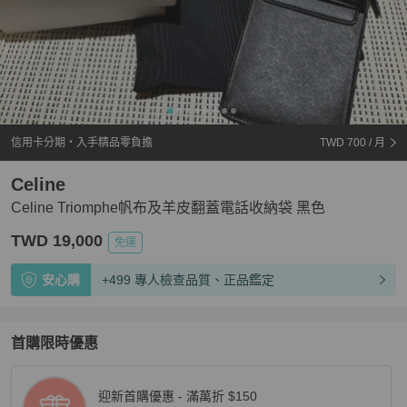
信用卡分期・入手精品零負擔
TWD 700
/ 月
Celine
Celine Triomphe帆布及羊皮翻蓋電話收納袋 黑色
TWD 19,000
免運
安心購
+499 專人檢查品質、正品鑑定
首購限時優惠
迎新首購優惠 - 滿萬折 $150