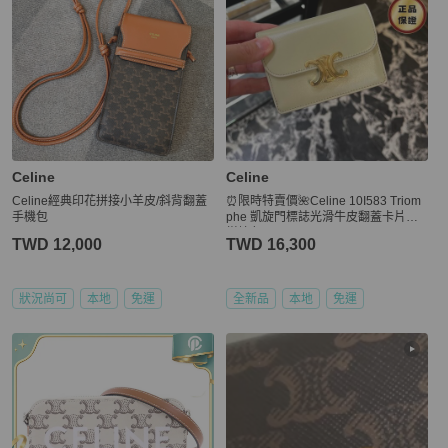
Celine
Celine
Celine經典印花拼接小羊皮/斜背翻蓋
⏰限時特賣價🌺Celine 10I583 Triom
手機包
phe 凱旋門標誌光滑牛皮翻蓋卡片套
柑檸色
TWD 12,000
TWD 16,300
狀況尚可
本地
免運
全新品
本地
免運