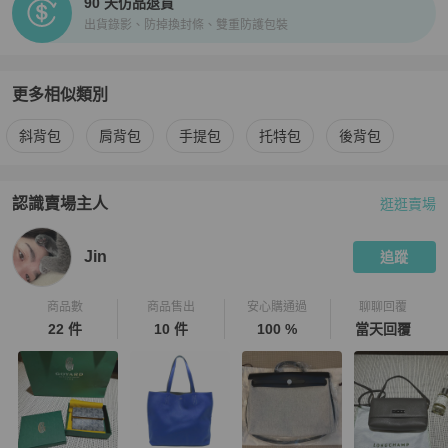
90 天仿品退貨
出貨錄影、防掉換封條、雙重防護包裝
更多相似類別
更多
Celine
女包
相似商品推薦
斜背包
肩背包
手提包
托特包
後背包
認識賣場主人
逛逛賣場
PopChill 拍拍圈嚴選賣家
Jin
介紹
Jin
追蹤
商品數
商品售出
安心購通過
聊聊回覆
22 件
10 件
100 %
當天回覆