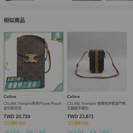
相似商品
更多相似
Celine
女包
推薦精品
Celine
Celine
CELINE Trionphe帆布Phone Pouch
CELINE Triomphe 焦糖色拼凱旋門老
金扣肩背袋
花翻蓋手機包
TWD 20,720
TWD 23,871
現折 800
現折 800
狀況良好
香港
免運
狀況良好
香港
免運