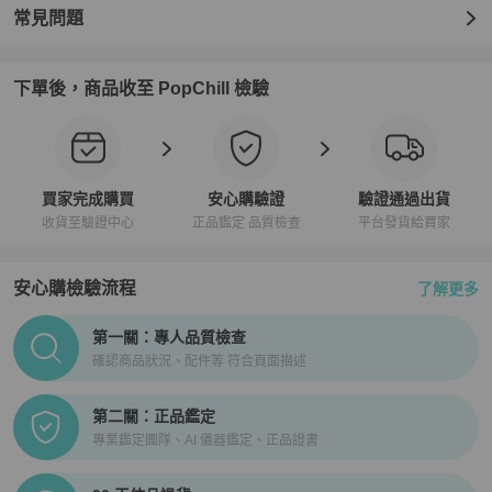
常見問題
下單後，商品收至 PopChill 檢驗
買家完成購買
安心購驗證
驗證通過出貨
收貨至驗證中心
正品鑑定 品質檢查
平台發貨給買家
安心購檢驗流程
了解更多
PopChill拍拍圈正品驗證、安心購檢驗流程介紹
第一關：專人品質檢查
確認商品狀況、配件等 符合頁面描述
第二關：正品鑑定
專業鑑定團隊、AI 儀器鑑定、正品證書