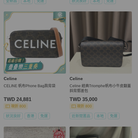
全新品
本地
免運
狀況良好
本地
免運
Celine
Celine
CELINE 帆布Phone Bag肩背袋
Celine 經典Triomphe帆布小牛皮翻蓋
斜背郵差包
TWD 24,881
TWD 35,000
現折 800
現折 800
狀況良好
香港
免運
近新閒置品
本地
免運