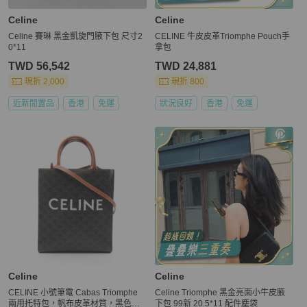
Celine
Celine
Celine 賽琳 黑金凱旋門腋下包 尺寸2
CELINE 牛皮皮革Triomphe Pouch手
0*11
拿包
TWD 56,542
TWD 24,881
現折 2,000
現折 800
近新閒置品
香港
免運
狀況良好
香港
免運
Celine
Celine
CELINE 小號筆電 Cabas Triomphe
Celine Triomphe 黑金亮面小牛皮腋
兩用托特包，帆布皮革材質，黑色，
下包 99新 20.5*11 配件塵袋