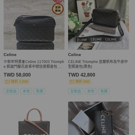
Celine
Celine
🎊新年特賣🧧Celine 117003 Triomph
CELINE Triomphe 塗層帆布及牛皮中
e 凱旋門壓花皮革中號信使郵差包 黑
型郵差包(黑色)
色
TWD 58,000
TWD 42,800
現折 2,000
現折 800
全新品
本地
免運
全新品
本地
免運