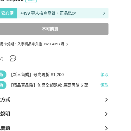
安心購
+499 專人檢查品質、正品鑑定
不可購買
用卡分期・入手精品零負擔
TWD 435
/ 月
7
)
動
【新人首購】最高現折 $1,200
領取
動
【精品真品險】仿品全額退款 最高再賠 5 萬
領取
款方式
送說明
見問題