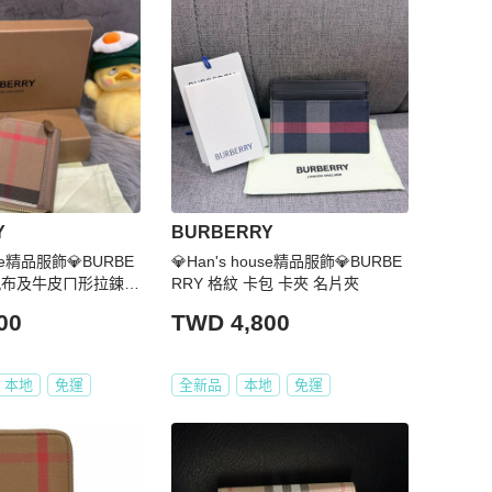
Y
BURBERRY
use精品服飾💎BURBE
💎Han's house精品服飾💎BURBE
紋帆布及牛皮ㄇ形拉鍊零
RRY 格紋 卡包 卡夾 名片夾
00
TWD 4,800
本地
免運
全新品
本地
免運