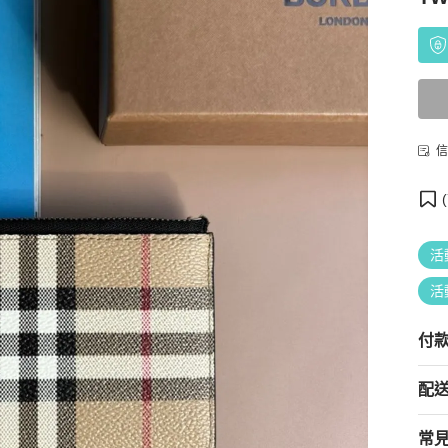
信
(
活
活
付
配
常