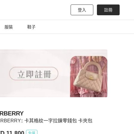
登入
註冊
服裝
鞋子
RBERRY
BURBERRY:: 卡其格紋一字拉鍊零錢包 卡夾包
D 11,800
免運