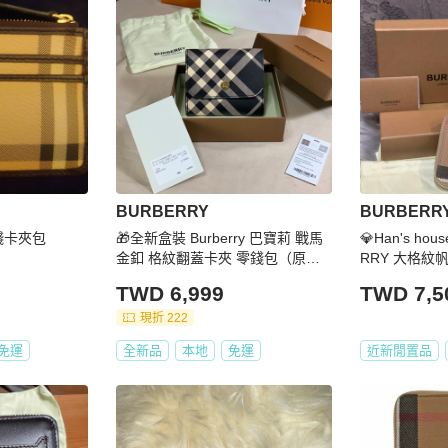
BURBERRY
BURBERR
錢卡夾包
🎁全新盒裝 Burberry 巴寶莉 戰馬
💎Han's ho
金釦 格紋翻蓋卡夾 零錢包（原價1
RRY 大格
4900）
錢包/卡夾包
TWD 6,999
TWD 7,5
現折 222
免運
全新品
本地
免運
近新閒置品