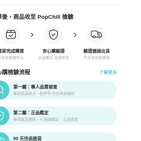
後，商品收至 PopChill 檢驗
買家完成購買
安心購驗證
驗證通過出貨
收貨至驗證中心
正品鑑定 品質檢查
平台發貨給買家
心購檢驗流程
了解更多
pChill拍拍圈正品驗證、安心購檢驗流程介紹
第一關：專人品質檢查
確認商品狀況、配件等 符合頁面描述
第二關：正品鑑定
專業鑑定團隊、AI 儀器鑑定、正品證書
90 天仿品退貨