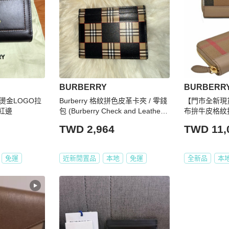
BURBERRY
BURBERR
 燙金LOGO拉
Burberry 格紋拼色皮革卡夾 / 零錢
【門市全新現貨
酒紅邊
包 (Burberry Check and Leather
布拚牛皮格紋
Card Case)
防塵袋)
TWD 2,964
TWD 11,
免運
近新閒置品
本地
免運
全新品
本