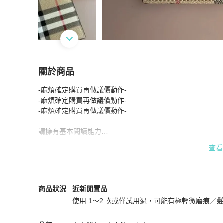
關於商品
關於
-麻煩確定購買再做議價動作-

::BURBERRY:: 卡其格紋一字拉鍊零錢包 卡夾包
-麻煩確定購買再做議價動作-

-麻煩確定購買再做議價動作-

請擁有基本閱讀能力

大刀或問問族請繞道

查看
勿浪費彼此時間

約長13x高x8.5 cm
BURBERRY
女士錢包 / 小皮件
商品狀態與細節
商品狀況
近新閒置品
使用 1～2 次或僅試用過，可能有極輕微磨痕／
近新閒置品