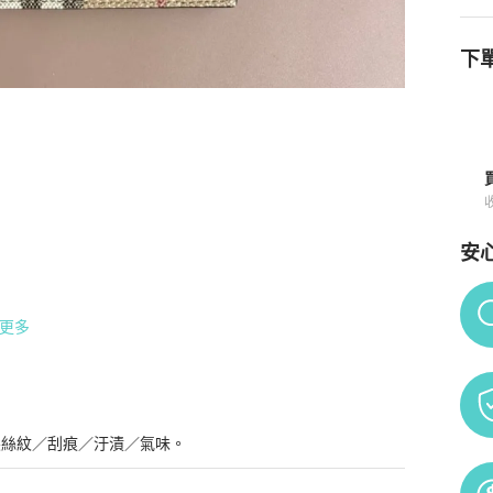
下單
商品詳情與購買須知
安
Po
更多
髮絲紋／刮痕／汙漬／氣味。