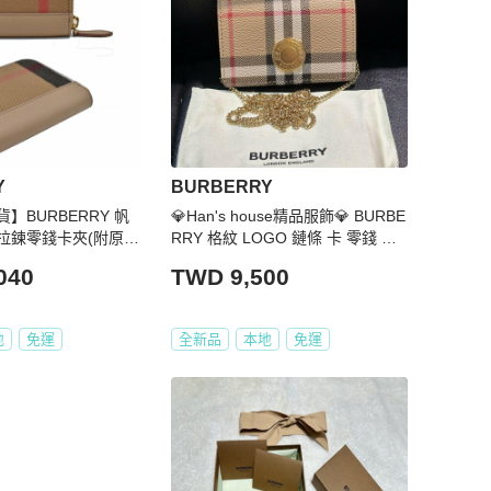
Y
BURBERRY
】BURBERRY 帆
💎Han's house精品服飾💎 BURBE
拉鍊零錢卡夾(附原廠
RRY 格紋 LOGO 鏈條 卡 零錢 包
現貨 原價22300
040
TWD 9,500
地
免運
全新品
本地
免運