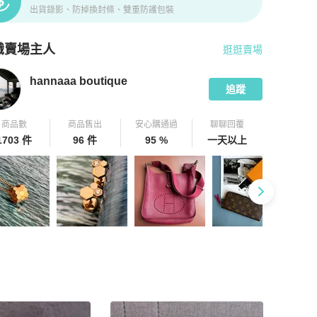
出貨錄影、防掉換封條、雙重防護包裝
識賣場主人
逛逛賣場
pChill 拍拍圈嚴選賣家
hannaaa boutique
介紹
hannaaa boutique
追蹤
商品數
商品售出
安心購通過
聊聊回覆
1703 件
96 件
95 %
一天以上