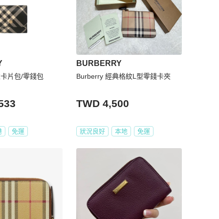
Y
BURBERRY
維卡片包/零錢包
Burberry 經典格紋L型零錢卡夾
533
TWD 4,500
港
免運
狀況良好
本地
免運