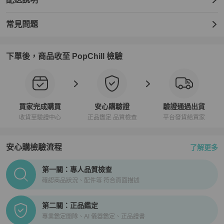
常見問題
下單後，商品收至 PopChill 檢驗
買家完成購買
安心購驗證
驗證通過出貨
收貨至驗證中心
正品鑑定 品質檢查
平台發貨給買家
安心購檢驗流程
了解更多
PopChill拍拍圈正品驗證、安心購檢驗流程介紹
第一關：專人品質檢查
確認商品狀況、配件等 符合頁面描述
第二關：正品鑑定
專業鑑定團隊、AI 儀器鑑定、正品證書