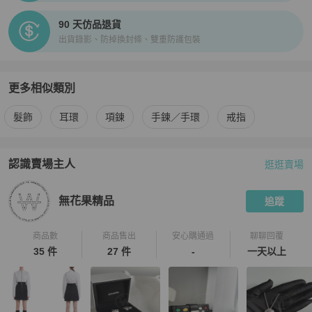
90 天仿品退貨
出貨錄影、防掉換封條、雙重防護包裝
更多相似類別
更多
Celine
女士配件
相似商品推薦
髮飾
耳環
項鍊
手鍊／手環
戒指
認識賣場主人
逛逛賣場
PopChill 拍拍圈嚴選賣家
無花果精品
介紹
無花果精品
追蹤
商品數
商品售出
安心購通過
聊聊回覆
35 件
27 件
-
一天以上