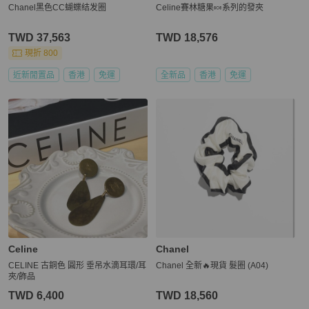
Chanel黑色CC蝴蝶结发圈
Celine賽林糖果🍬系列的發夾
TWD 37,563
TWD 18,576
現折 800
近新閒置品
香港
免運
全新品
香港
免運
Celine
Chanel
CELINE 古銅色 圓形 垂吊水滴耳環/耳
Chanel 全新🔥現貨 髮圈 (A04)
夾/飾品
TWD 6,400
TWD 18,560