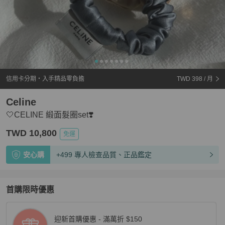
信用卡分期・入手精品零負擔
TWD 398
/ 月
Celine
🤍CELINE 緞面髮圈set❣️
TWD 10,800
免運
安心購
+499 專人檢查品質、正品鑑定
首購限時優惠
迎新首購優惠 - 滿萬折 $150