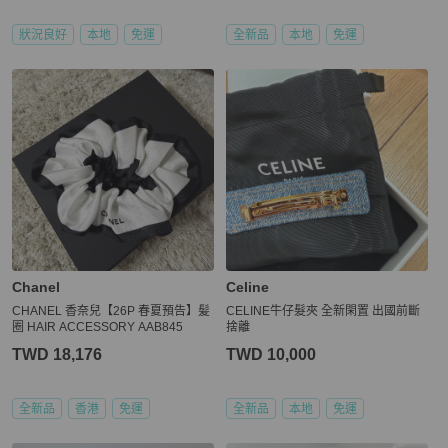
狀況良好
本地
免運
全新品
本地
免運
Chanel
Celine
CHANEL 香奈兒【26P 春夏預告】髪
CELINE牛仔髮夾 全新閑置 出國前斷
圈 HAIR ACCESSORY AAB845
捨離
TWD 18,176
TWD 10,000
全新品
香港
免運
全新品
本地
免運