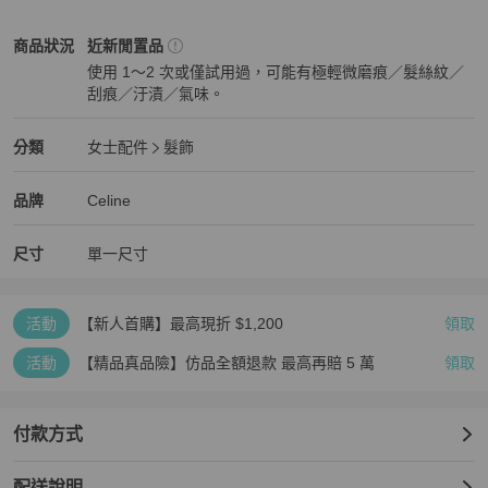
🛍️附吊牌、盒子

Celine
女士配件
商品狀態與細節
商品狀況
近新閒置品
📷髮圈只有一組是實拍照^^

使用 1～2 次或僅試用過，可能有極輕微磨痕／髮絲紋／
無修圖無調色

刮痕／汙漬／氣味。
如需不同光源照可私訊
近新閒置品
Celine
女士配件
分類資訊
分類
女士配件
髮飾
女士配件
/
髮飾
推薦
Celine
Celine
精品
推薦清單
女士配件
品牌介紹
品牌
Celine
尺寸
單一尺寸
活動
【新人首購】最高現折 $1,200
領取
活動
【精品真品險】仿品全額退款 最高再賠 5 萬
領取
付款方式
配送說明