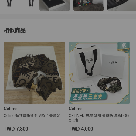
相似商品
更多相似
Celine
女士配件
推薦精品
Celine
Celine
Celine 彈性真絲髮圈 凱旋門墨綠金
CELINEN 思琳 髮圈 桑蠶絲 滿版LOG
O 金扣
TWD 7,800
TWD 4,000