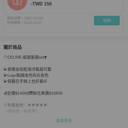
-TWD 150
最低消費：
TWD 10,000
領券
有效期限：
2026-09-07
關於商品
關於
🤍CELINE 緞面髮圈set❣️

🤍CELINE 緞面髮圈set❣️
商品詳情與購買須知
💫香檳金搭配海洋藍超可愛

💫Logo點綴金色和白金色

💫佩戴在手腕上也好看☑️

💰定價$14000🔜無花果價$10800

💡新舊程度：🌟🌟🌟🌟🌟

（僅檢查、無使用）

查看更多
🛍️此款台灣專櫃購入
