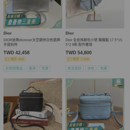
Dior
Dior
DIOR迪奧diorever太空銀拼白色盾牌
Dior 全皮馬鞍包小號 霧霾藍 17.5*15.
手提斜挎
5*2 9新 配件塵袋
TWD 42,458
TWD 54,800
現折 800
現折 2,000
近新閒置品
香港
免運
狀況良好
本地
免運