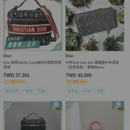
Dior
Dior
Dior 絨布Vanity Case銀扣手挽肩背兩
🩵💙Dior lady dior 霧霾藍🩵💙漆皮
用袋
（全新全配） 藤格紋woc
TWD 37,361
TWD 42,000
現折 800
現折 800
狀況良好
香港
免運
全新品
本地
免運