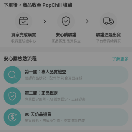
下單後，商品收至 PopChill 檢驗
買家完成購買
安心購驗證
驗證通過出貨
收貨至驗證中心
正品鑑定 品質檢查
平台發貨給買家
安心購檢驗流程
了解更多
PopChill拍拍圈正品驗證、安心購檢驗流程介紹
第一關：專人品質檢查
確認商品狀況、配件等 符合頁面描述
第二關：正品鑑定
專業鑑定團隊、AI 儀器鑑定、正品證書
90 天仿品退貨
出貨錄影、防掉換封條、雙重防護包裝