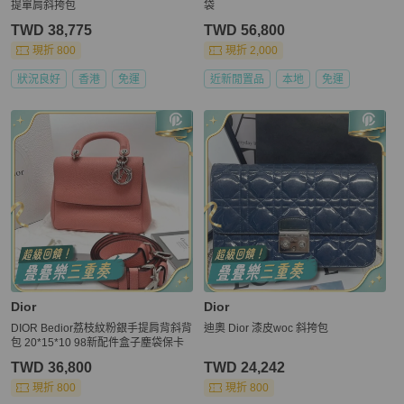
提單肩斜挎包
袋
TWD 38,775
TWD 56,800
現折 800
現折 2,000
狀況良好
香港
免運
近新閒置品
本地
免運
Dior
Dior
DIOR Bedior荔枝紋粉銀手提肩背斜背
迪奧 Dior 漆皮woc 斜挎包
包 20*15*10 98新配件盒子塵袋保卡
TWD 36,800
TWD 24,242
現折 800
現折 800