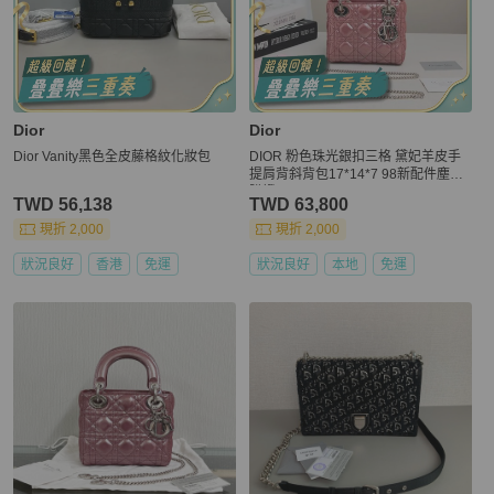
Dior
Dior
Dior Vanity黑色全皮藤格紋化妝包
DIOR 粉色珠光銀扣三格 黛妃羊皮手
提肩背斜背包17*14*7 98新配件塵袋
購證
TWD 56,138
TWD 63,800
現折 2,000
現折 2,000
狀況良好
香港
免運
狀況良好
本地
免運