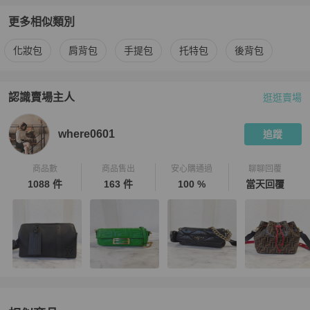
更多相似類別
更多
Dior
女包
相似商品推薦
化妝包
肩背包
手提包
托特包
後背包
認識賣場主人
逛逛賣場
PopChill 拍拍圈嚴選賣家
where0601
介紹
where0601
追蹤
商品數
商品售出
安心購通過
聊聊回覆
1088 件
163 件
100 %
當天回覆