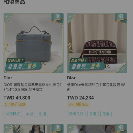
相似商品
更多相似
Dior
女包
推薦精品
Dior
Dior
DIOR 霧霾藍金扣羊皮藤格紋化妝包1
迪奧Dior天鵝絨紅色手拿包化妝包 98
8*14*10.5 98新配件塵袋
新
TWD 49,800
TWD 24,234
現折 800
現折 800
狀況良好
本地
免運
狀況良好
香港
免運