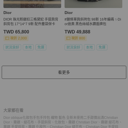
Dior
Dior
DIOR 珠光粉銀扣三格黛妃 手提肩背
#鏈條單肩斜挎包 98新 16年編碼 ✨Di
斜背包 17*14*7 9新 配件塵袋保卡
or迪奧 黑色絲絨水鑽盾牌包
TWD 65,800
TWD 49,888
現折 2,000
現折 800
狀況良好
本地
免運
狀況良好
本地
免運
看更多
大家都在看
Dior oblique化妝包手包手拎包 織物 藍色 全新未使用二手甜價出清
Christian
Dior
、
霧銀
、
緹花布
、
手提斜背
、
化妝包
、
霧銀 Christian Dior
、
霧銀 緹花布
、
霧銀 手提斜背
、
霧銀 化妝包
、
Christian Dior 緹花布
、
Christian Dior 手提斜