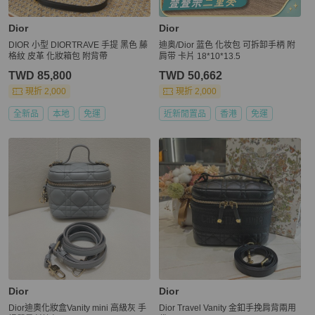
Dior
Dior
DIOR 小型 DIORTRAVE 手提 黑色 藤
迪奥/Dior 蓝色 化妆包 可拆卸手柄 附
格紋 皮革 化妝箱包 附背帶
肩带 卡片 18*10*13.5
TWD 85,800
TWD 50,662
現折 2,000
現折 2,000
全新品
本地
免運
近新閒置品
香港
免運
Dior
Dior
Dior迪奧化妝盒Vanity mini 高級灰 手
Dior Travel Vanity 金釦手挽肩背兩用