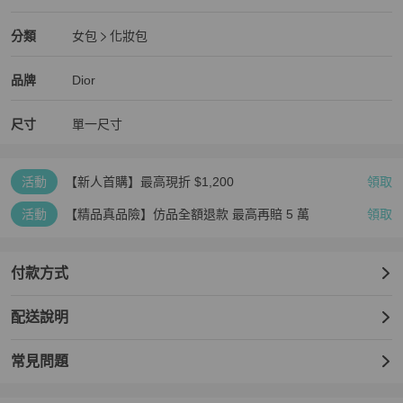
狀況尚可
Dior
女包
分類資訊
分類
女包
化妝包
女包
/
化妝包
推薦
Dior
Dior
精品
推薦清單
女包
品牌介紹
品牌
Dior
尺寸
單一尺寸
活動
【新人首購】最高現折 $1,200
領取
活動
【精品真品險】仿品全額退款 最高再賠 5 萬
領取
付款方式
配送說明
常見問題