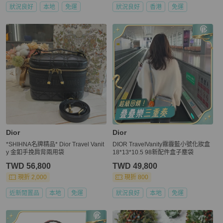
狀況良好
本地
免運
狀況良好
香港
免運
Dior
Dior
*SHIHNA名牌精品* Dior Travel Vanit
DIOR TraveIVanity霧霾藍小號化妝盒
y 金釦手挽肩背兩用袋
18*13*10.5 98新配件盒子塵袋
TWD 56,800
TWD 49,800
現折 2,000
現折 800
近新閒置品
本地
免運
狀況良好
本地
免運