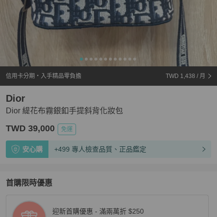
信用卡分期・入手精品零負擔
TWD 1,438
/ 月
Dior
Dior 緹花布霧銀釦手提斜背化妝包
TWD 39,000
免運
安心購
+499 專人檢查品質、正品鑑定
首購限時優惠
迎新首購優惠 - 滿兩萬折 $250