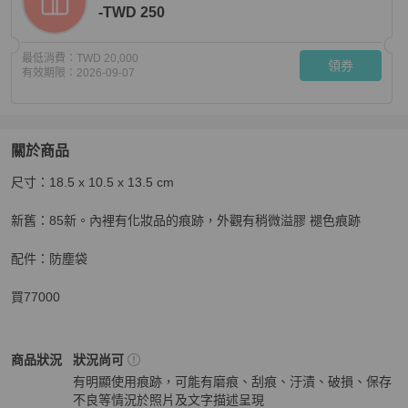
-TWD 250
最低消費：
TWD 20,000
領券
有效期限：
2026-09-07
關於商品
關於
尺寸：18.5 x 10.5 x 13.5 cm

Dior 緹花布霧銀釦手提斜背化妝包
商品詳情與購買須知
新舊：85新。內裡有化妝品的痕跡，外觀有稍微溢膠 褪色痕跡

配件：防塵袋

買77000
Dior
女包
商品狀態與細節
商品狀況
狀況尚可
有明顯使用痕跡，可能有磨痕、刮痕、汙漬、破損、保存
不良等情況於照片及文字描述呈現