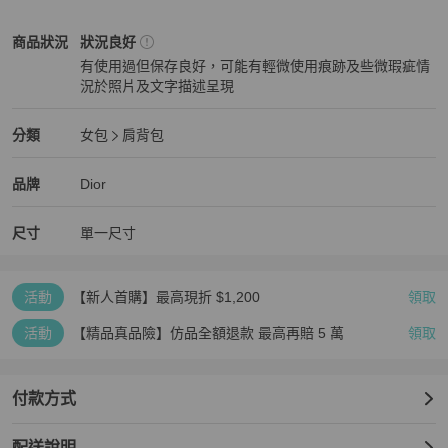
每個商品形狀不同

可能會有些微認知上+-誤差

Dior
女包
商品狀態與細節
商品狀況
狀況良好
如有疑慮下單前可先私訊詢問

有使用過但保存良好，可能有輕微使用痕跡及些微瑕疵情
況於照片及文字描述呈現
📸 歡迎客戶私訊發問

狀況良好
想看哪個角度就拍哪個角度給您看。
Dior
女包
分類資訊
分類
女包
肩背包
女包
/
肩背包
推薦
Dior
Dior
精品
推薦清單
女包
品牌介紹
品牌
Dior
尺寸
單一尺寸
活動
【新人首購】最高現折 $1,200
領取
活動
【精品真品險】仿品全額退款 最高再賠 5 萬
領取
付款方式
配送說明