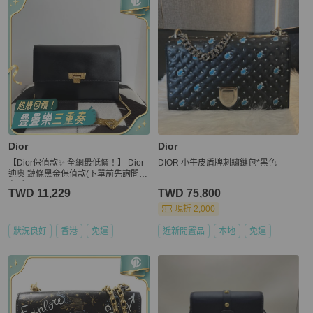
Dior
Dior
【Dior保值款✨ 全網最低價！】 Dior
DIOR 小牛皮盾牌刺繡鏈包*黑色
迪奧 鏈條黑金保值款(下單前先詢問庫
存❗️❗️）
TWD 11,229
TWD 75,800
現折 2,000
狀況良好
香港
免運
近新閒置品
本地
免運