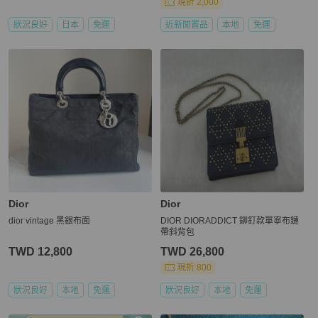
現折 2,000
狀況良好
日本
免運
近新閒置品
本地
免運
Dior
Dior
dior vintage 黑銀布面
DIOR DIORADDICT 鉚釘款單寧布鏈
帶斜背包
TWD 12,800
TWD 26,800
現折 800
狀況良好
本地
免運
狀況良好
本地
免運