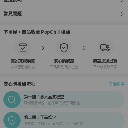
常見問題
下單後，商品收至 PopChill 檢驗
買家完成購買
安心購驗證
驗證通過出貨
收貨至驗證中心
正品鑑定 品質檢查
平台發貨給買家
安心購檢驗流程
了解更多
PopChill拍拍圈正品驗證、安心購檢驗流程介紹
第一關：專人品質檢查
確認商品狀況、配件等 符合頁面描述
第二關：正品鑑定
專業鑑定團隊、AI 儀器鑑定、正品證書