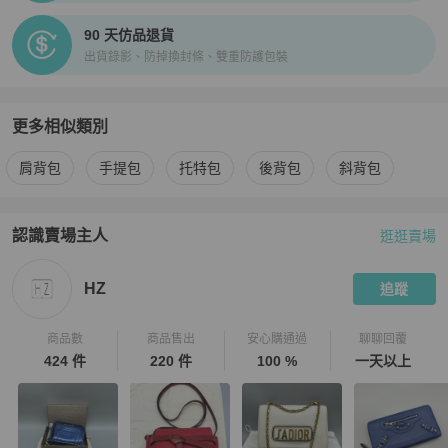
90 天仿品退貨
出貨錄影、防掉換封條、雙重防護包裝
更多相似類別
更多
Dior
女包
相似商品推薦
肩背包
手提包
托特包
後背包
斜背包
認識賣場主人
逛逛賣場
PopChill 拍拍圈嚴選賣家
HZ
介紹
HZ
追蹤
商品數
商品售出
安心購通過
聊聊回覆
424 件
220 件
100 %
一天以上