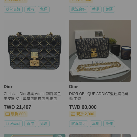
狀況良好
香港
免運
狀況良好
香港
免運
Dior
Dior
Christian Dior迪奥 Addict 鉚釘黑金
DIOR OBLIQUE ADDICT藍色緹花鏈
羊皮鏈 女士單肩包斜挎包 郵差包
條 中號
TWD 21,407
TWD 60,000
現折 800
現折 2,000
狀況尚可
香港
免運
狀況尚可
本地
免運