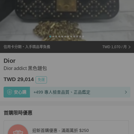
信用卡分期・入手精品零負擔
TWD 1,070
/ 月
Dior
Dior addict 黑色鏈包
TWD 29,014
免運
安心購
+499 專人檢查品質、正品鑑定
首購限時優惠
迎新首購優惠 - 滿兩萬折 $250