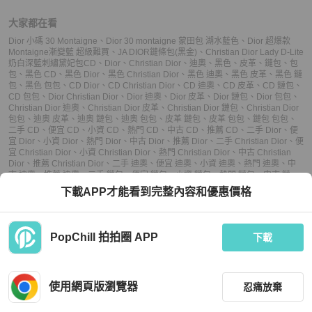
大家都在看
Dior 小碼 30 Montaigne
、
Dior 30 montaigne 蒙田包 湖水藍色
、
Dior 超爆款
Montaigne漸變藍 超級難買
、
JA DIOR鏈條包(黑金)
、
Christian Dior Lady D-Lite
奶白深藍刺繡黛妃包
CD
、
Dior
、
Christian Dior
、
迪奧
、
黑色
、
皮革
、
鏈包
、
包
包
、
黑色 CD
、
黑色 Dior
、
黑色 Christian Dior
、
黑色 迪奧
、
黑色 皮革
、
黑色 鏈
包
、
黑色 包包
、
CD Dior
、
CD Christian Dior
、
CD 迪奧
、
CD 皮革
、
CD 鏈包
、
CD 包包
、
Dior Christian Dior
、
Dior 迪奧
、
Dior 皮革
、
Dior 鏈包
、
Dior 包包
、
Christian Dior 迪奧
、
Christian Dior 皮革
、
Christian Dior 鏈包
、
Christian Dior
包包
、
迪奧 皮革
、
迪奧 鏈包
、
迪奧 包包
、
皮革 鏈包
、
皮革 包包
、
鏈包 包包
、
二手 CD
、
便宜 CD
、
小資 CD
、
熱門 CD
、
中古 CD
、
推薦 CD
、
二手 Dior
、
便
宜 Dior
、
小資 Dior
、
熱門 Dior
、
中古 Dior
、
推薦 Dior
、
二手 Christian Dior
、
便
宜 Christian Dior
、
小資 Christian Dior
、
熱門 Christian Dior
、
中古 Christian
Dior
、
推薦 Christian Dior
、
二手 迪奧
、
便宜 迪奧
、
小資 迪奧
、
熱門 迪奧
、
中
古 迪奧
、
推薦 迪奧
、
二手 鏈包
、
便宜 鏈包
、
小資 鏈包
、
熱門 鏈包
、
中古 鏈
包
、
推薦 鏈包
、
二手 包包
、
便宜 包包
、
小資 包包
、
熱門 包包
、
中古 包包
、
推
下載APP才能看到完整內容和優惠價格
薦 包包
PopChill 拍拍圈 APP
下載
上架
使用網頁版瀏覽器
忍痛放棄