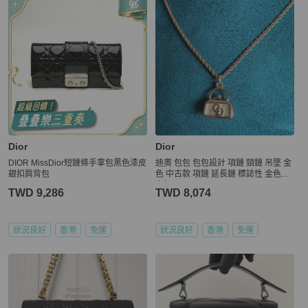
Dior
Dior
DIOR MissDior短鏈條手拿包黑色漆皮
迪奧 包包 包包設計 項鏈 頸鏈 吊墜 金
銀扣肩背包
色 中古款 項鏈 延長鏈 標誌性 金色CD
交扣 dior necklace
TWD 9,286
TWD 8,074
狀況良好
香港
免運
狀況良好
香港
免運