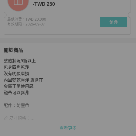
-TWD 250
最低消費：
TWD 20,000
領券
有效期限：
2026-09-07
關於商品
關於
整體狀況9新以上

Dior addict 黑色鏈包
商品詳情與購買須知
包身四角乾淨

沒有明顯磨損

內里乾乾淨淨 鑰匙在

金屬正常使用感

鏈帶可以斜背

配件：防塵帶

📏 尺寸規格：

底:24cm 寬:6cm 高:17cm

查看更多
尺寸規格皆為人工皮尺測量
