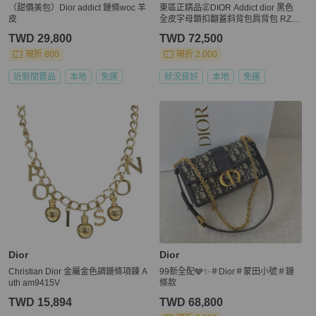
（甜價美包）Dior addict 鏈條woc 羊
東區正精品㊣DIOR Addict dior 黑色
皮
全皮字母鎖扣翻蓋斜背包肩背包 RZ28
51
TWD 29,800
TWD 72,500
現折 800
現折 2,000
近新閒置品
本地
免運
狀況良好
本地
免運
Dior
Dior
Christian Dior 金屬金色調鏈條項鍊 A
99新全配🩶✨＃Dior＃蒙田小號＃鏈
uth am9415V
條款
TWD 15,894
TWD 68,800