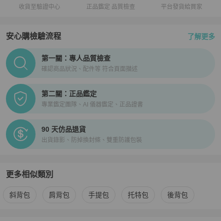
收貨至驗證中心
正品鑑定 品質檢查
平台發貨給買家
安心購檢驗流程
了解更多
PopChill拍拍圈正品驗證、安心購檢驗流程介紹
第一關：專人品質檢查
確認商品狀況、配件等 符合頁面描述
第二關：正品鑑定
專業鑑定團隊、AI 儀器鑑定、正品證書
90 天仿品退貨
出貨錄影、防掉換封條、雙重防護包裝
更多相似類別
更多
Gucci
女包
相似商品推薦
斜背包
肩背包
手提包
托特包
後背包