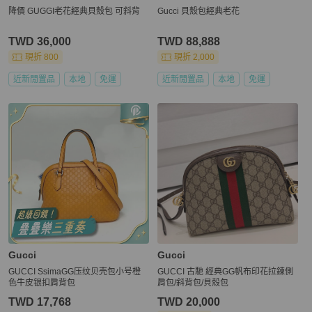
降價 GUGGI老花經典貝殼包 可斜背
Gucci 貝殼包經典老花
TWD 36,000
TWD 88,888
現折 800
現折 2,000
近新閒置品
本地
免運
近新閒置品
本地
免運
Gucci
Gucci
GUCCI SsimaGG压纹贝壳包小号橙
GUCCI 古馳 經典GG帆布印花拉鍊側
色牛皮银扣肩背包
肩包/斜背包/貝殼包
TWD 17,768
TWD 20,000