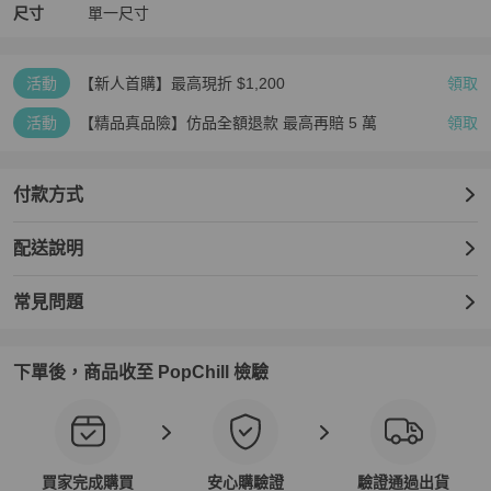
尺寸
單一尺寸
活動
【新人首購】最高現折 $1,200
領取
活動
【精品真品險】仿品全額退款 最高再賠 5 萬
領取
付款方式
配送說明
常見問題
下單後，商品收至 PopChill 檢驗
買家完成購買
安心購驗證
驗證通過出貨