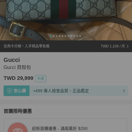
信用卡分期・入手精品零負擔
TWD 1,106
/ 月
Gucci
Gucci 貝殼包
TWD 29,999
免運
安心購
+499 專人檢查品質、正品鑑定
首購限時優惠
迎新首購優惠 - 滿兩萬折 $250