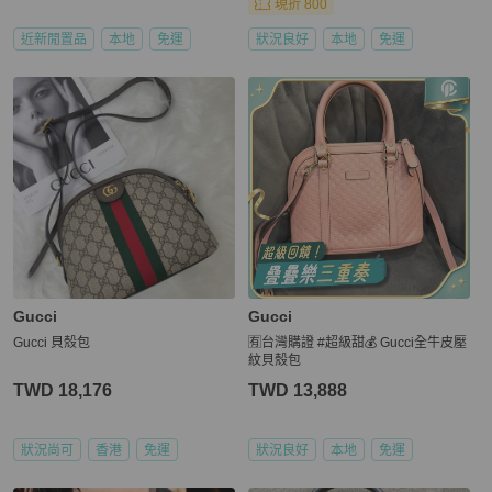
現折 800
近新閒置品
本地
免運
狀況良好
本地
免運
Gucci
Gucci
Gucci 貝殼包
🈶台灣購證 #超級甜💰 Gucci全牛皮壓
紋貝殼包
TWD 18,176
TWD 13,888
狀況尚可
香港
免運
狀況良好
本地
免運