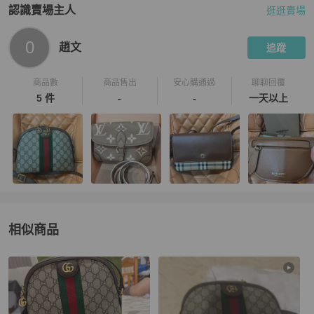
認識賣場主人
逛逛賣場
PopChill 拍拍圈嚴選賣家
趙文
介紹
0
趙文
追蹤
商品數
商品售出
安心購通過
聊聊回覆
5 件
-
-
一天以上
相似商品
更多相似
Gucci
女包
推薦精品