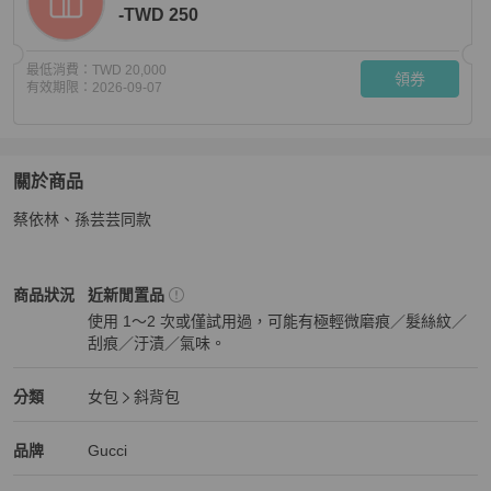
-TWD 250
最低消費：
TWD 20,000
領券
有效期限：
2026-09-07
關於商品
關於
蔡依林、孫芸芸同款
Gucci 貝殼包
商品詳情與購買須知
Gucci
女包
商品狀態與細節
商品狀況
近新閒置品
使用 1～2 次或僅試用過，可能有極輕微磨痕／髮絲紋／
刮痕／汙漬／氣味。
近新閒置品
Gucci
女包
分類資訊
分類
女包
斜背包
女包
/
斜背包
推薦
Gucci
Gucci
精品
推薦清單
女包
品牌介紹
品牌
Gucci