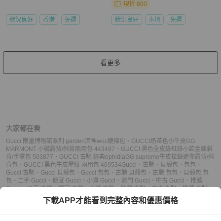
現折 800
狀況良好
香港
免運
狀況良好
本地
免運
看更多
大家都在看
Gucci 限量博物館系列 garden酒神woc鏈條包
、
GUCCI奶茶色小牛皮GG
MARMONT 小號肩背/斜背兩用包 443497
、
GUCCI 黑色全皮綠紅綠小款金鍊斜
背/手拿包 503877
、
GUCCI 古馳 經典ophidiaGG supreme牛皮拉鍊迷你肩背/斜
背包
、
GUCCI 黑色牛皮壓紋 兩用包 409534
Gucci
、
古馳
、
貝殼包
、
包包
、
Gucci 古馳
、
Gucci 貝殼包
、
Gucci 包包
、
古馳 貝殼包
、
古馳 包包
、
貝殼包 包
包
、
二手 Gucci
、
便宜 Gucci
、
小資 Gucci
、
熱門 Gucci
、
中古 Gucci
、
推薦
Gucci
、
二手 古馳
、
便宜 古馳
、
小資 古馳
、
熱門 古馳
、
中古 古馳
、
推薦 古馳
、
二手 貝殼包
、
便宜 貝殼包
、
小資 貝殼包
、
熱門 貝殼包
、
中古 貝殼包
、
推薦 貝
下載APP才能看到完整內容和優惠價格
殼包
、
二手 包包
、
便宜 包包
、
小資 包包
、
熱門 包包
、
中古 包包
、
推薦 包包