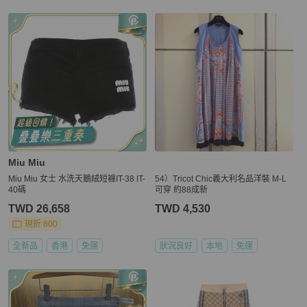
Miu Miu
Miu Miu 女士 水洗天鵝絨短褲IT-38 IT-
54）Tricot Chic義大利名品洋裝 M-L
40碼
可穿 約88成新
TWD 26,658
TWD 4,530
現折 800
全新品
香港
免運
狀況良好
本地
免運