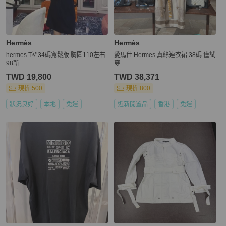
Hermès
Hermès
hermes T裙34碼寬鬆版 胸圍110左右
愛馬仕 Hermes 真絲連衣裙 38碼 僅試
98新
穿
TWD 19,800
TWD 38,371
現折 500
現折 800
狀況良好
本地
免運
近新閒置品
香港
免運