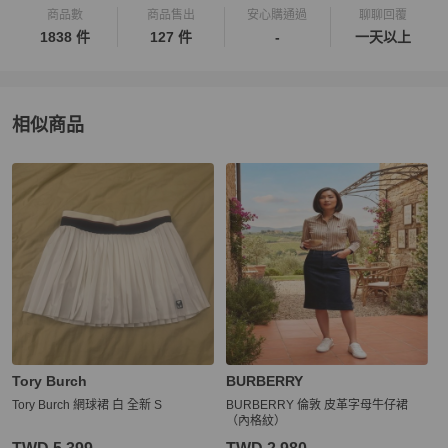
商品數
商品售出
安心購通過
聊聊回覆
1838 件
127 件
-
一天以上
相似商品
更多相似
Thom Browne
女裝
推薦精品
Tory Burch
BURBERRY
Tory Burch 網球裙 白 全新 S
BURBERRY 倫敦 皮革字母牛仔裙
（內格紋）