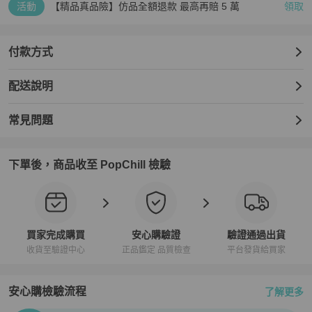
活動
【精品真品險】仿品全額退款 最高再賠 5 萬
領取
付款方式
配送說明
常見問題
下單後，商品收至 PopChill 檢驗
買家完成購買
安心購驗證
驗證通過出貨
收貨至驗證中心
正品鑑定 品質檢查
平台發貨給買家
安心購檢驗流程
了解更多