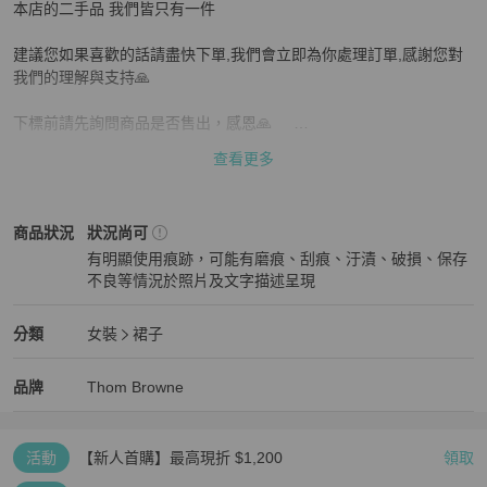
本店的二手品 我們皆只有一件

建議您如果喜歡的話請盡快下單,我們會立即為你處理訂單,感謝您對
我們的理解與支持🙏

下標前請先詢問商品是否售出，感恩🙏     

查看更多
支持零卡分期  歡迎詢問

如果是二手品售出不退

Thom Browne
女裝
商品狀態與細節
商品狀況
狀況尚可
有明顯使用痕跡，可能有磨痕、刮痕、汙漬、破損、保存
下單前請先確認好尺寸唷
不良等情況於照片及文字描述呈現
狀況尚可
Thom Browne
女裝
分類資訊
分類
女裝
裙子
女裝
/
裙子
推薦
Thom Browne
Thom Browne
精品
推薦清單
女裝
品牌介紹
品牌
Thom Browne
活動
【新人首購】最高現折 $1,200
領取