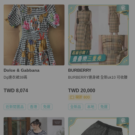
Dolce & Gabbana
BURBERRY
Dg連衣裙38碼
BURBERRY連身裙 全新uk10 可收腰
TWD 8,074
TWD 20,000
現折 800
近新閒置品
香港
免運
全新品
本地
免運