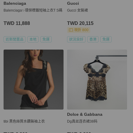
Balenciaga
Gucci
Balenciaga✨環保標籤短袖上衣T S碼
Gucci 女裝裙
TWD 11,888
TWD 20,115
現折 800
近新閒置品
本地
免運
狀況良好
香港
免運
Dolce & Gabbana
tibi 黑色絲質水鑽無袖上衣
Dg真丝连衣裙38码