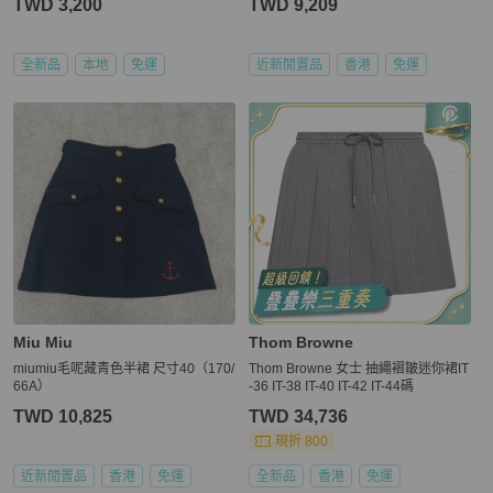
TWD 3,200
TWD 9,209
全新品
本地
免運
近新閒置品
香港
免運
Miu Miu
Thom Browne
miumiu毛呢藏青色半裙 尺寸40（170/
Thom Browne 女士 抽繩褶皺迷你裙IT
66A）
-36 IT-38 IT-40 IT-42 IT-44碼
TWD 10,825
TWD 34,736
現折 800
近新閒置品
香港
免運
全新品
香港
免運