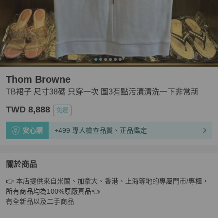
Thom Browne
TB裙子 尺寸38碼 只穿一次 圖3有點污漬清洗一下非常新
TWD 8,888
免運
安心購
+499 專人檢查品質、正品鑑定
關於商品
關於
👉 本店提供來自米蘭、加拿大、香港、上海等地的專屬門市/專櫃，
TB裙子 尺寸38碼 只穿一次 圖3有點污漬清洗一下非常新
所有商品均為100%原廠真品👈

有全新品以及二手商品
