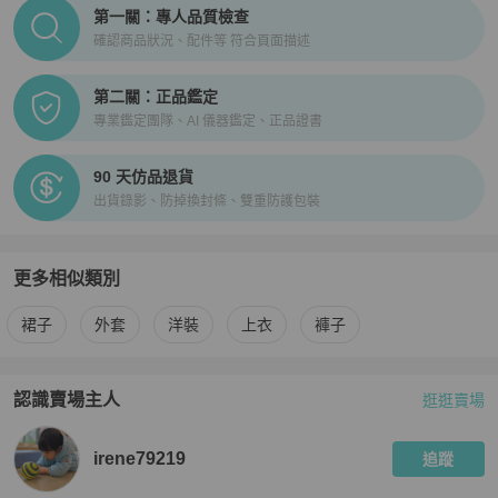
PopChill拍拍圈正品驗證、安心購檢驗流程介紹
第一關：專人品質檢查
確認商品狀況、配件等 符合頁面描述
第二關：正品鑑定
專業鑑定團隊、AI 儀器鑑定、正品證書
90 天仿品退貨
出貨錄影、防掉換封條、雙重防護包裝
更多相似類別
更多
Thom Browne
女裝
相似商品推薦
裙子
外套
洋裝
上衣
褲子
認識賣場主人
逛逛賣場
PopChill 拍拍圈嚴選賣家
irene79219
介紹
irene79219
追蹤