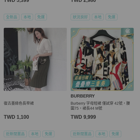
TWD 5,399
TWD 2,980
全新品
本地
免運
狀況良好
本地
免運
BURBERRY
復古墨綠色長窄裙
Burberry 字母短裙 僅試穿 42號，腰
圍75，裙長44 M號
TWD 1,100
TWD 9,999
近新閒置品
本地
免運
近新閒置品
本地
免運