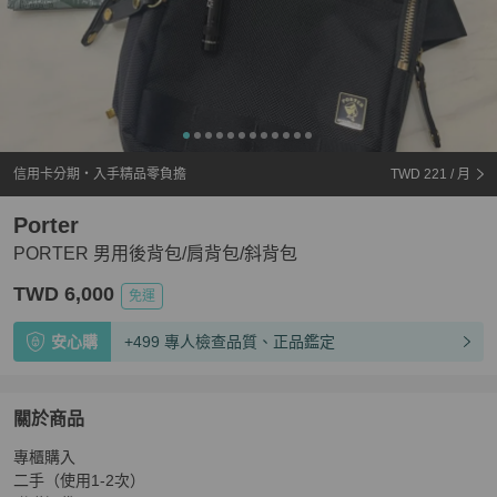
信用卡分期・入手精品零負擔
TWD 221
/ 月
Porter
PORTER 男用後背包/肩背包/斜背包
TWD 6,000
免運
安心購
+499 專人檢查品質、正品鑑定
關於商品
關於
專櫃購入

PORTER 男用後背包/肩背包/斜背包
商品詳情與購買須知
二手（使用1-2次）
