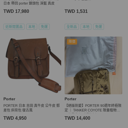
日本 帶回 porter 鎖頭包 深藍 真皮
TWD 17,980
TWD 1,531
近新閒置品
本地
免運
全新品
本地
免運
降價
Porter
Porter
PORTER 日本 吉田 真牛皮 公牛皮 郵
【絕版割愛】PORTER 90週年終極限
差包 斜背包 復古風
定 ｜ TANKER COYOTE 限量植物性
尼龍肩背包（郊狼色）
TWD 4,950
TWD 14,400