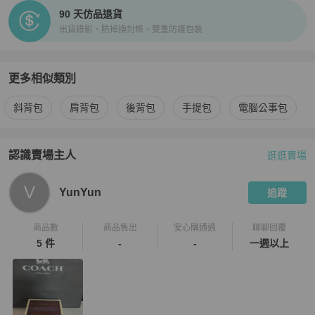
90 天仿品退貨
出貨錄影、防掉換封條、雙重防護包裝
更多相似類別
更多
Porter
男包
相似商品推薦
斜背包
肩背包
後背包
手提包
電腦公事包
認識賣場主人
逛逛賣場
PopChill 拍拍圈嚴選賣家
YunYun
介紹
V
YunYun
追蹤
商品數
商品售出
安心購通過
聊聊回覆
5 件
-
-
一週以上