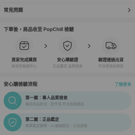
常見問題
下單後，商品收至 PopChill 檢驗
買家完成購買
安心購驗證
驗證通過出貨
收貨至驗證中心
正品鑑定 品質檢查
平台發貨給買家
安心購檢驗流程
了解更多
PopChill拍拍圈正品驗證、安心購檢驗流程介紹
第一關：專人品質檢查
確認商品狀況、配件等 符合頁面描述
第二關：正品鑑定
專業鑑定團隊、AI 儀器鑑定、正品證書