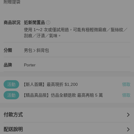
附贈提袋
Porter
男包
商品狀態與細節
商品狀況
近新閒置品
使用 1～2 次或僅試用過，可能有極輕微磨痕／髮絲紋／
刮痕／汙漬／氣味。
近新閒置品
Porter
男包
分類資訊
分類
男包
斜背包
男包
/
斜背包
推薦
Porter
Porter
精品
推薦清單
男包
品牌介紹
品牌
Porter
活動
【新人首購】最高現折 $1,200
領取
活動
【精品真品險】仿品全額退款 最高再賠 5 萬
領取
付款方式
配送說明