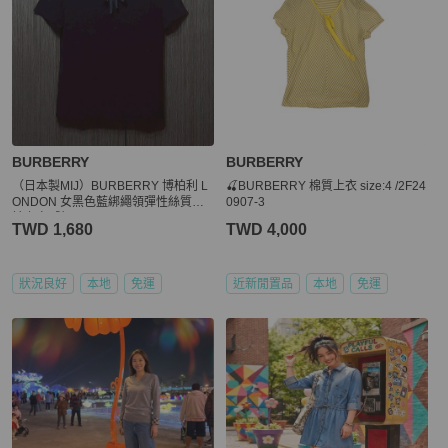
BURBERRY
BURBERRY
（日本製MIJ）BURBERRY 博柏利 L
🍒BURBERRY 棉質上衣 size:4 /2F24
ONDON 女黑色藍綁繩領彈性絲質短
0907-3
袖上衣2號
TWD 1,680
TWD 4,000
狀況良好
本地
免運
近新閒置品
本地
免運