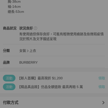
     胸-38cm

     袖-14cm

     總長-53cm
BURBERRY
女裝
商品狀態與細節
商品狀況
狀況良好
有使用過但保存良好，可能有輕微使用痕跡及些微瑕疵情
況於照片及文字描述呈現
狀況良好
BURBERRY
女裝
分類資訊
分類
女裝
上衣
女裝
/
上衣
推薦
BURBERRY
BURBERRY
精品
推薦清單
女裝
品牌介紹
品牌
BURBERRY
活動
【新人首購】最高現折 $1,200
領取
活動
【精品真品險】仿品全額退款 最高再賠 5 萬
領取
付款方式