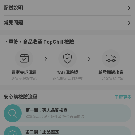
配送說明
常見問題
下單後，商品收至 PopChill 檢驗
買家完成購買
安心購驗證
驗證通過出貨
收貨至驗證中心
正品鑑定 品質檢查
平台發貨給買家
安心購檢驗流程
了解更多
PopChill拍拍圈正品驗證、安心購檢驗流程介紹
第一關：專人品質檢查
確認商品狀況、配件等 符合頁面描述
第二關：正品鑑定