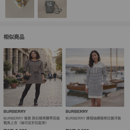
相似商品
更多相似
BURBERRY
女裝
推薦精品
BURBERRY
BURBERRY
BURBERRY 倫敦 肩扣橫條腰帶長版
BURBERRY 連帽抽繩橫條拉鏈洋裝
戰馬上衣（袖可反折扣起來）