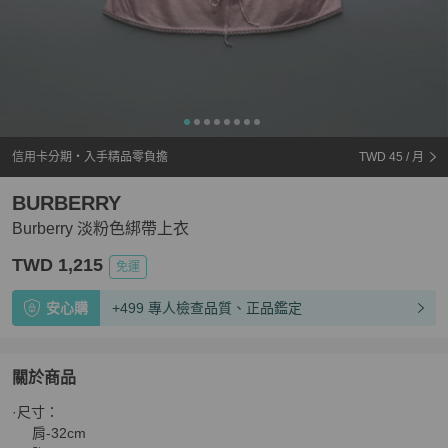
信用卡分期・入手精品零負擔
TWD 45
/ 月
BURBERRY
Burberry 淡粉色綁帶上衣
TWD 1,215
免運
安心購
+499 專人檢查品質、正品鑑定
關於商品
關於
·尺寸：

Burberry 淡粉色綁帶上衣
商品詳情與購買須知
     肩-32cm
