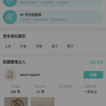
專業鑑定團隊、AI 儀器鑑定、正品證書
90 天仿品退貨
出貨錄影、防掉換封條、雙重防護包裝
更多相似類別
更多
BURBERRY
女裝
相似商品推薦
上衣
外套
洋裝
裙子
褲子
認識賣場主人
逛逛賣場
PopChill 拍拍圈嚴選賣家
worn-again
介紹
worn-again
追蹤
商品數
商品售出
安心購通過
聊聊回覆
188 件
17 件
-
一天以上