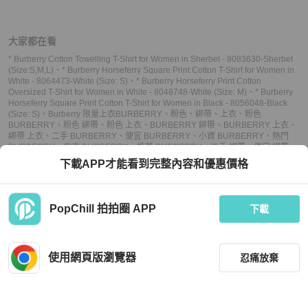
大家都在看
* Burberry Cotton Towelling T-Shirt for Women in Sherbet - 8083630-Sherbet
(Size:S,M,L)
、
* Burberry Horseferry Square Print Cotton T-Shirt for Women in
White - 8064473-White (Size: S)
、
* Burberry Horseferry Print Cotton
Oversized T-Shirt for Women in White - 8048748-White (Size: M)
、
* Burberry
Horseferry Square Print Cotton T-Shirt for Women in Black - 8056048-Black
(Size: S)
、
Burberry 限量上衣
BURBERRY
、
粉色
、
綁帶
、
上衣
、
粉色
BURBERRY
、
粉色 綁帶
、
粉色 上衣
、
BURBERRY 綁帶
、
BURBERRY 上衣
、
綁帶 上衣
、
二手 BURBERRY
、
便宜 BURBERRY
、
小資 BURBERRY
、
熱門
BURBERRY
、
中古 BURBERRY
、
推薦 BURBERRY
、
二手 綁帶
、
便宜 綁帶
、
小資 綁帶
、
熱門 綁帶
、
中古 綁帶
、
推薦 綁帶
、
二手 上衣
、
便宜 上衣
、
小資 上
下載APP才能看到完整內容和優惠價格
衣
、
熱門 上衣
、
中古 上衣
、
推薦 上衣
PopChill 拍拍圈 APP
下載
上架
使用網頁版瀏覽器
忍痛放棄
議價
不可購買
收藏
聊聊