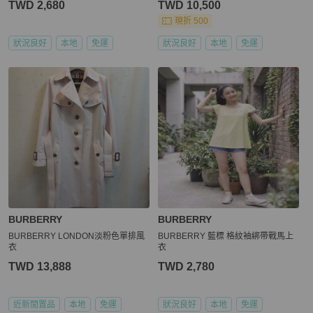
TWD 2,680
TWD 10,500
現折 500
狀況良好
本地
免運
狀況良好
本地
免運
BURBERRY
BURBERRY
BURBERRY LONDON淡粉色單排風
BURBERRY 藍標 格紋袖綁帶戰馬上
衣
衣
TWD 13,888
TWD 2,780
近新閒置品
本地
免運
狀況良好
本地
免運