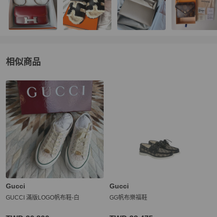
相似商品
更多相似
Gucci
女鞋
推薦精品
Gucci
Gucci
GUCCI 滿版LOGO帆布鞋-白
GG帆布樂福鞋