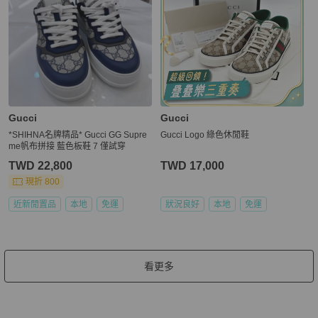
Gucci
Gucci
*SHIHNA名牌精品* Gucci GG Supre
Gucci Logo 綠色休閒鞋
me帆布拼接 藍色板鞋 7 僅試穿
TWD 22,800
TWD 17,000
現折 800
近新閒置品
本地
免運
狀況良好
本地
免運
看更多