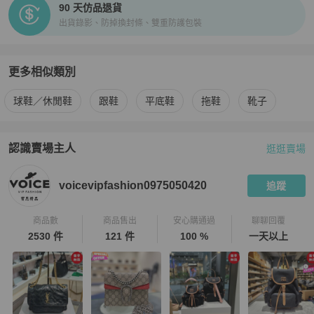
90 天仿品退貨
出貨錄影、防掉換封條、雙重防護包裝
更多相似類別
更多
Chloé
女鞋
相似商品推薦
球鞋／休閒鞋
跟鞋
平底鞋
拖鞋
靴子
認識賣場主人
逛逛賣場
PopChill 拍拍圈嚴選賣家
voicevipfashion0975050420
介紹
voicevipfashion0975050420
追蹤
商品數
商品售出
安心購通過
聊聊回覆
2530 件
121 件
100 %
一天以上