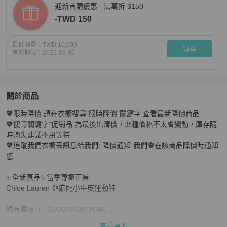
迎新首購優惠 - 滿萬折 $150
-TWD 150
最低消費：
TWD 10,000
領券
有效期限：
2026-09-06
關於商品
關於
💖限時降價 請在衣櫥搜尋"限時降價"關鍵字 查看最新降價商品

Chloe Lauren 亞麻配小牛皮運動鞋 IT 35/36/37/38/
💖搜尋關鍵字"促銷品"為最後出清價，此種價格不太會變動，庫存隨
時消失建議不用等待

💖追蹤我們衣櫥丟訊息給我們: 降價通知-我們會在該商品降價時通知
您

✨全新真品✨當季專櫃正售

Chloe Lauren 亞麻配小牛皮運動鞋 

現有庫存: IT 35/36/37/38/39/40

查看更多