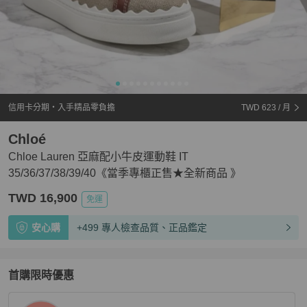
信用卡分期・入手精品零負擔
TWD 623
/ 月
Chloé
Chloe Lauren 亞麻配小牛皮運動鞋 IT
35/36/37/38/39/40《當季專櫃正售★全新商品 》
TWD 16,900
免運
安心購
+499 專人檢查品質、正品鑑定
首購限時優惠