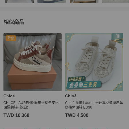
相似商品
更多相似
Chloé
女鞋
推薦精品
降價
Chloé
Chloé
CHLOE LAUREN棉麻布拼接牛皮休
Chloé 蔻依 Lauren 米色簍空蕾絲皮革
閒運動鞋(棕x白)
拼接休閒鞋 EU36
TWD 10,368
TWD 4,500