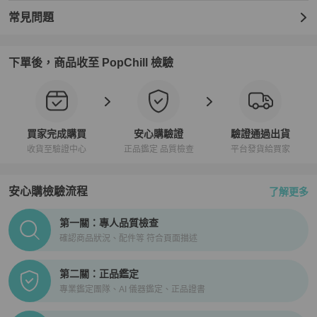
適合的場合

適合日常穿搭、輕運動或休閒聚會，讓您的造型既時尚又舒適。

常見問題
商品配件

下單後，商品收至 PopChill 檢驗
原廠防塵袋｜原廠說明卡｜原廠收納盒

100% 專櫃真品保證 義大利製造
買家完成購買
安心購驗證
驗證通過出貨
收貨至驗證中心
正品鑑定 品質檢查
平台發貨給買家
安心購檢驗流程
了解更多
PopChill拍拍圈正品驗證、安心購檢驗流程介紹
第一關：專人品質檢查
確認商品狀況、配件等 符合頁面描述
第二關：正品鑑定
專業鑑定團隊、AI 儀器鑑定、正品證書