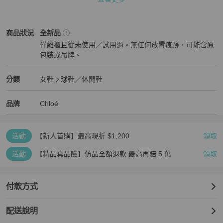
Chloe Lauren運動鞋結合了亞麻與小牛皮材質，提升了舒適性與耐用
性。

橡膠鞋底提供良好的支撐力，適合日常活動。

Chloé
女鞋
商品狀態與細節
商品狀況
全新品
設計靈感來自Woody系列，讓您在舒適的同時不失時尚感，是都市女
僅離櫃且從未使用／試用過。無任何放置痕跡，可能含原
性的理想選擇。

包裝或吊牌。
全新品
時尚特色

材質：亞麻與小牛皮混合材質，兼具舒適與耐用。

Chloé
女鞋
分類資訊
分類
女鞋
球鞋／休閒鞋
設計：標誌性的花瓣波浪裝飾，圓頭造型增添柔美氣息。

女鞋
/
球鞋／休閒鞋
推薦
功能性：橡膠鞋底設計，讓行走更輕盈舒適，適合長時間穿著。

Chloé
Chloé
精品
推薦清單
女鞋
品牌介紹
品牌
Chloé
尺寸規格

運動鞋後跟高度：平底

活動
【新人首購】最高現折 $1,200
領取
材質：鞋面1：亞麻，鞋面2：牛皮

鞋底：橡膠

活動
【精品真品險】仿品全額退款 最高再賠 5 萬
領取
內底：牛皮

搭配建議

付款方式
這款運動鞋適合搭配輕鬆的牛仔褲或休閒裙裝，無論是逛街、上班還
是旅行都能輕鬆駕馭。

配送說明