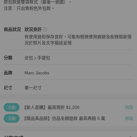
原包款是雙袋款式（最後一張圖），

注意：只出售粉色外包款。
Marc Jacobs
女包
商品狀態與細節
商品狀況
狀況良好
有使用過但保存良好，可能有輕微使用痕跡及些微瑕疵情
況於照片及文字描述呈現
狀況良好
Marc Jacobs
女包
分類資訊
分類
女包
手提包
女包
/
手提包
推薦
Marc Jacobs
Marc Jacobs
精品
推薦清單
女包
品牌介紹
品牌
Marc Jacobs
尺寸
單一尺寸
活動
【新人首購】最高現折 $1,200
領取
活動
【精品真品險】仿品全額退款 最高再賠 5 萬
領取