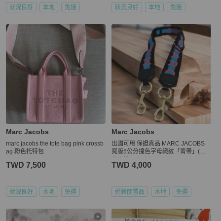
狀況良好
本地
免運
狀況良好
本地
免運
Marc Jacobs
Marc Jacobs
marc jacobs the tote bag pink crossb
出國可用 保證真品 MARC JACOBS
ag 粉色托特包
寬版5公分撞色字母織紋「背帶」(黑
藍底桃紅字/金扣)
TWD 7,500
TWD 4,000
狀況良好
本地
免運
近新閒置品
本地
免運