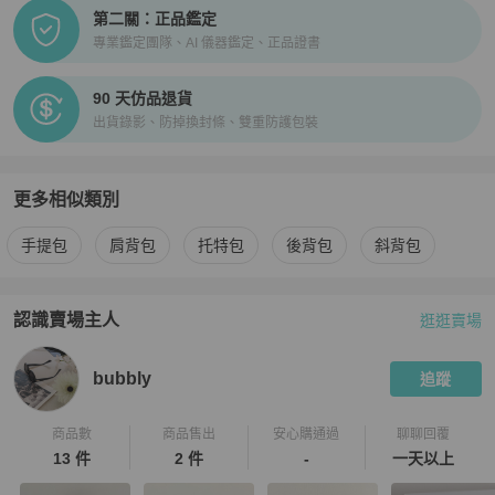
第二關：正品鑑定
專業鑑定團隊、AI 儀器鑑定、正品證書
90 天仿品退貨
出貨錄影、防掉換封條、雙重防護包裝
更多相似類別
更多
Marc Jacobs
女包
相似商品推薦
手提包
肩背包
托特包
後背包
斜背包
認識賣場主人
逛逛賣場
PopChill 拍拍圈嚴選賣家
bubbly
介紹
bubbly
追蹤
商品數
商品售出
安心購通過
聊聊回覆
13 件
2 件
-
一天以上