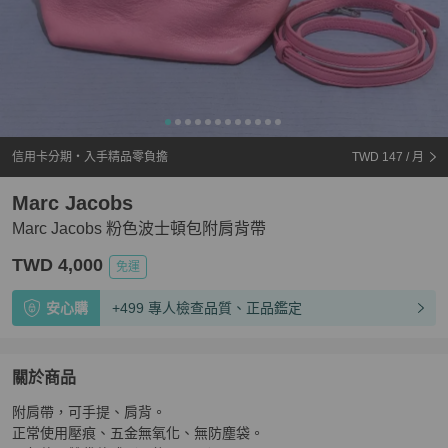
信用卡分期・入手精品零負擔
TWD 147
/ 月
Marc Jacobs
Marc Jacobs 粉色波士頓包附肩背帶
TWD 4,000
免運
安心購
+499 專人檢查品質、正品鑑定
關於商品
關於
附肩帶，可手提、肩背。

Marc Jacobs 粉色波士頓包附肩背帶
商品詳情與購買須知
正常使用壓痕、五金無氧化、無防塵袋。
