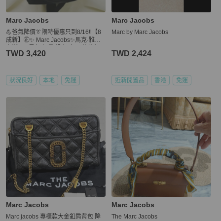
Marc Jacobs
Marc Jacobs
💪爸氣降價👔限時優惠只到8/16‼️【8
Marc by Marc Jacobs
成新】㊣✨ Marc Jacobs✨馬克·雅各
布斯 MJ 黑色 輕量 帆布 束口 後背包/
TWD 3,420
TWD 2,424
二手精品/二手包/保證正品
狀況良好
本地
免運
近新閒置品
香港
免運
Marc Jacobs
Marc Jacobs
Marc jacobs 專櫃款大金釦肩背包 降
The Marc Jacobs