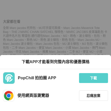
大家都在看
全新 Marc jacobs 托特包
、
MJ可手提可肩揹
、
Marc Jacobs Maverick Tote
Bag
、
THE J MARC CHAIN SATCHEL 咖啡色
、
MARC JACOBS 皮革鑰匙包 卡
片證件名片包 零錢包 通行證包
Marc Jacobs
、
MJ
、
粉色
、
波士頓包
、
包包
、
粉
色 Marc Jacobs
、
粉色 MJ
、
粉色 波士頓包
、
粉色 包包
、
Marc Jacobs MJ
、
Marc Jacobs 波士頓包
、
Marc Jacobs 包包
、
MJ 波士頓包
、
MJ 包包
、
波士頓包
包包
、
二手 Marc Jacobs
、
便宜 Marc Jacobs
、
小資 Marc Jacobs
、
熱門 Marc
Jacobs
、
中古 Marc Jacobs
、
推薦 Marc Jacobs
、
二手 MJ
、
便宜 MJ
、
小資
MJ
、
熱門 MJ
、
中古 MJ
、
推薦 MJ
、
二手 波士頓包
、
便宜 波士頓包
、
小資 波士
頓包
、
熱門 波士頓包
、
中古 波士頓包
、
推薦 波士頓包
、
二手 包包
、
便宜 包包
、
下載APP才能看到完整內容和優惠價格
小資 包包
、
熱門 包包
、
中古 包包
、
推薦 包包
PopChill 拍拍圈 APP
下載
上架
使用網頁版瀏覽器
忍痛放棄
議價
購買