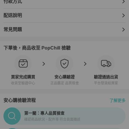
付款方式
配送說明
常見問題
下單後，商品收至 PopChill 檢驗
買家完成購買
安心購驗證
驗證通過出貨
收貨至驗證中心
正品鑑定 品質檢查
平台發貨給買家
安心購檢驗流程
了解更多
PopChill拍拍圈正品驗證、安心購檢驗流程介紹
第一關：專人品質檢查
確認商品狀況、配件等 符合頁面描述