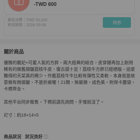
-TWD 600
最低消費：
TWD 50,000
領券
有效期限：
2026-09-06
關於商品
關於
優雅的戴妃+可愛人氣的方胖，兩大經典的結合，皮穿鏈再加上耐用
Chanel 戴妃荔枝牛皮方胖
商品詳情與購買須知
稀有的做舊摺皺荔枝牛皮，復古感十足！荔枝牛方胖已經絕版，這麼
難得的天菜真的稀少。作舊荔枝牛牛比較有彈性又柔軟，本身就是故
意做有微摺皺，不是折痕喔！21開，無磨損，成色美。附保卡塵袋，
卡標齊全。

其他平台同步販售，下標前請先詢問，手慢就沒了。

尺寸：約18×14×5
Chanel
女包
商品狀態與細節
商品狀況
狀況良好