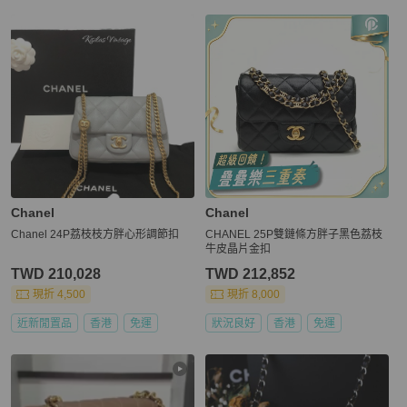
Chanel
Chanel
Chanel 24P荔枝枝方胖心形調節扣
CHANEL 25P雙鏈條方胖子黑色荔枝
牛皮晶片金扣
TWD 210,028
TWD 212,852
現折 4,500
現折 8,000
近新閒置品
香港
免運
狀況良好
香港
免運