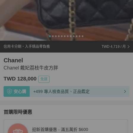
信用卡分期・入手精品零負擔
TWD 4,719
/ 月
Chanel
Chanel 戴妃荔枝牛皮方胖
TWD 128,000
免運
安心購
+499 專人檢查品質、正品鑑定
首購限時優惠
迎新首購優惠 - 滿五萬折 $600