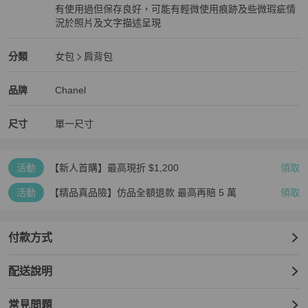
有使用過但保存良好，可能有輕微使用痕跡及些微瑕疵情
況於照片及文字描述呈現
狀況良好
Chanel
女包
分類資訊
分類
女包
肩背包
女包
/
肩背包
推薦
Chanel
Chanel
精品
推薦清單
女包
品牌介紹
品牌
Chanel
尺寸
單一尺寸
活動
【新人首購】最高現折 $1,200
領取
活動
【精品真品險】仿品全額退款 最高再賠 5 萬
領取
付款方式
配送說明
常見問題