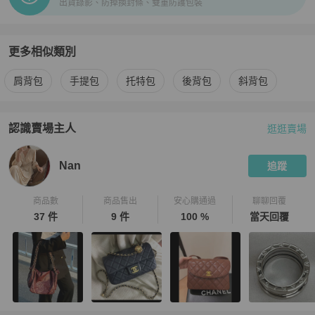
出貨錄影、防掉換封條、雙重防護包裝
更多相似類別
更多
Chanel
女包
相似商品推薦
肩背包
手提包
托特包
後背包
斜背包
認識賣場主人
逛逛賣場
PopChill 拍拍圈嚴選賣家
Nan
介紹
Nan
追蹤
商品數
商品售出
安心購通過
聊聊回覆
37 件
9 件
100 %
當天回覆