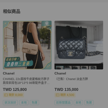
相似商品
更多相似
Chanel
女包
推薦精品
Chanel
Chanel
CHANEL 22c荔枝牛皮菱格紋方胖子
（已售）Chanel 淡金方胖
肩背斜背包18*13*5 98新配件盒子塵
袋
TWD 125,800
TWD 135,000
現折 8,000
現折 4,500
狀況良好
本地
免運
近新閒置品
本地
免運