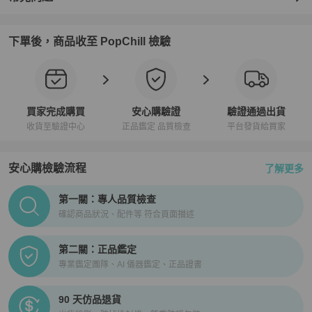
下單後，商品收至 PopChill 檢驗
買家完成購買
安心購驗證
驗證通過出貨
收貨至驗證中心
正品鑑定 品質檢查
平台發貨給買家
安心購檢驗流程
了解更多
PopChill拍拍圈正品驗證、安心購檢驗流程介紹
第一關：專人品質檢查
確認商品狀況、配件等 符合頁面描述
第二關：正品鑑定
專業鑑定團隊、AI 儀器鑑定、正品證書
90 天仿品退貨