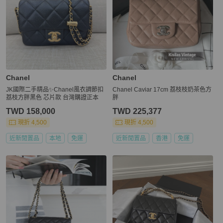
Chanel
Chanel
JK國際二手精品✨Chanel風衣調節扣
Chanel Caviar 17cm 荔枝枝奶茶色方
荔枝方胖黑色 芯片款 台灣購證正本
胖
TWD 158,000
TWD 225,377
現折 4,500
現折 4,500
近新閒置品
本地
免運
近新閒置品
香港
免運