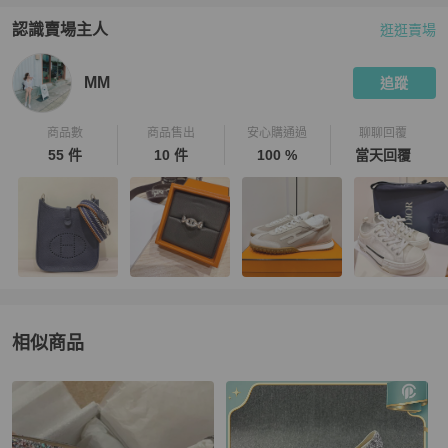
認識賣場主人
逛逛賣場
PopChill 拍拍圈嚴選賣家
MM
介紹
MM
追蹤
商品數
商品售出
安心購通過
聊聊回覆
55 件
10 件
100 %
當天回覆
相似商品
更多相似
Jimmy Choo
女鞋
推薦精品