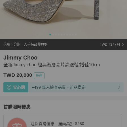
信用卡分期・入手精品零負擔
TWD 737
/ 月
Jimmy Choo
全新Jimmy choo 經典漸層亮片高跟鞋/婚鞋10cm
TWD 20,000
免運
安心購
+499 專人檢查品質、正品鑑定
首購限時優惠
迎新首購優惠 - 滿兩萬折 $250