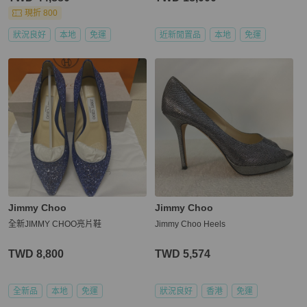
現折 800
狀況良好
本地
免運
近新閒置品
本地
免運
Jimmy Choo
Jimmy Choo
全新JIMMY CHOO亮片鞋
Jimmy Choo Heels
TWD 8,800
TWD 5,574
全新品
本地
免運
狀況良好
香港
免運