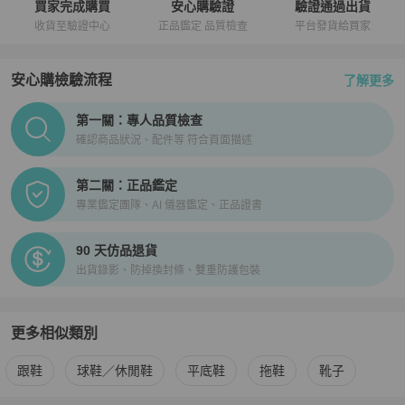
買家完成購買
安心購驗證
驗證通過出貨
收貨至驗證中心
正品鑑定 品質檢查
平台發貨給買家
安心購檢驗流程
了解更多
PopChill拍拍圈正品驗證、安心購檢驗流程介紹
第一關：專人品質檢查
確認商品狀況、配件等 符合頁面描述
第二關：正品鑑定
專業鑑定團隊、AI 儀器鑑定、正品證書
90 天仿品退貨
出貨錄影、防掉換封條、雙重防護包裝
更多相似類別
更多
Jimmy Choo
女鞋
相似商品推薦
跟鞋
球鞋／休閒鞋
平底鞋
拖鞋
靴子