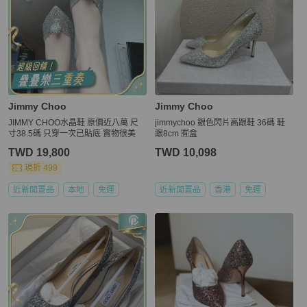
Jimmy Choo
Jimmy Choo
JIMMY CHOO水晶鞋 原價近八萬 尺
jimmychoo 銀色閃片高跟鞋 36碼 鞋
寸38.5碼 只穿一次已貼底 實物很美
跟8cm 🈶盒
TWD 19,800
TWD 10,098
現折 499
近新閒置品
本地
免運
近新閒置品
香港
免運