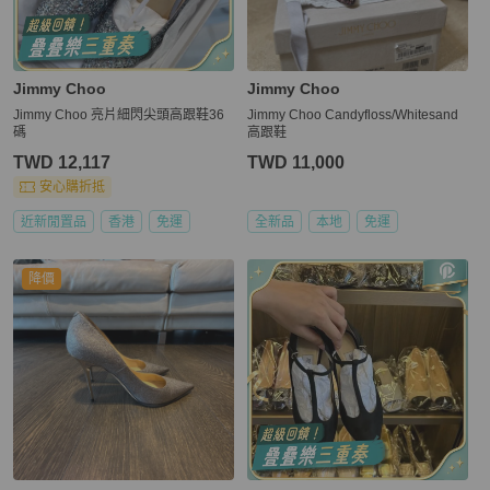
Jimmy Choo
Jimmy Choo
Jimmy Choo 亮片細閃尖頭高跟鞋36
Jimmy Choo Candyfloss/Whitesand
碼
高跟鞋
TWD 12,117
TWD 11,000
安心購折抵
近新閒置品
香港
免運
全新品
本地
免運
降價