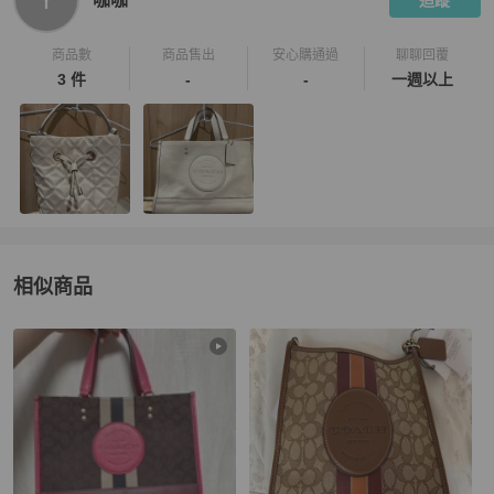
追蹤
商品數
商品售出
安心購通過
聊聊回覆
3 件
-
-
一週以上
相似商品
更多相似
Coach
女包
推薦精品