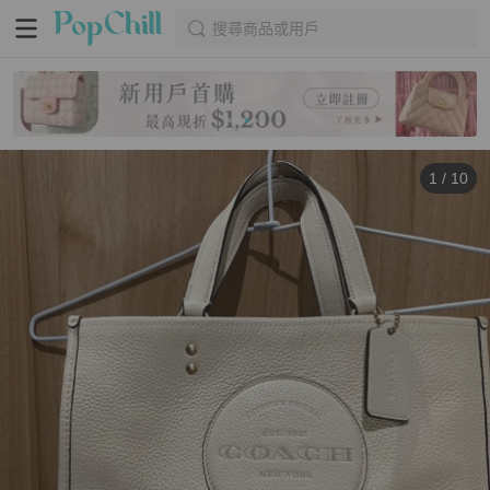
搜尋商品或用戶
1
/
10