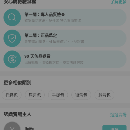
安心購檢驗流程
了解更多
PopChill拍拍圈正品驗證、安心購檢驗流程介紹
第一關：專人品質檢查
確認商品狀況、配件等 符合頁面描述
第二關：正品鑑定
專業鑑定團隊、AI 儀器鑑定、正品證書
90 天仿品退貨
出貨錄影、防掉換封條、雙重防護包裝
更多相似類別
更多
Coach
女包
相似商品推薦
托特包
肩背包
手提包
後背包
斜背包
認識賣場主人
逛逛賣場
PopChill 拍拍圈嚴選賣家
咖咖
介紹
Y
咖咖