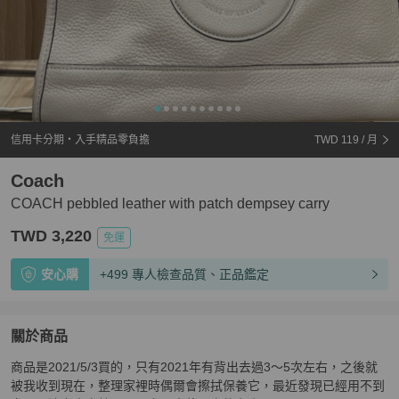
信用卡分期・入手精品零負擔
TWD 119
/ 月
Coach
COACH pebbled leather with patch dempsey carry
TWD 3,220
免運
安心購
+499 專人檢查品質、正品鑑定
關於商品
關於
商品是2021/5/3買的，只有2021年有背出去過3～5次左右，之後就
COACH pebbled leather with patch dempsey carry
商品
被我收到現在，整理家裡時偶爾會擦拭保養它，最近發現已經用不到