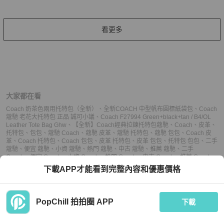
看更多
大家都在看
Coach 奶茶色兩用托特包（全新）
、
全新COACH 中型帆布圓標紙袋包
、
Coach
蔻馳 老花大托特包 正品 誠可小議
、
Coach F27994 Green+black+tan / B4/OL
Leather Tote Bag Ghw
、
【全新】Coach經典拉鍊托特包
蔻馳
、
Coach
、
皮革
、
托特包
、
包包
、
蔻馳 Coach
、
蔻馳 皮革
、
蔻馳 托特包
、
蔻馳 包包
、
Coach 皮
革
、
Coach 托特包
、
Coach 包包
、
皮革 托特包
、
皮革 包包
、
托特包 包包
、
二手
蔻馳
、
便宜 蔻馳
、
小資 蔻馳
、
熱門 蔻馳
、
中古 蔻馳
、
推薦 蔻馳
、
二手
Coach
、
便宜 Coach
、
小資 Coach
、
熱門 Coach
、
中古 Coach
、
推薦 Coach
、
二手 托特包
、
便宜 托特包
、
小資 托特包
、
熱門 托特包
、
中古 托特包
、
推薦 托
下載APP才能看到完整內容和優惠價格
特包
、
二手 包包
、
便宜 包包
、
小資 包包
、
熱門 包包
、
中古 包包
、
推薦 包包
PopChill 拍拍圈 APP
下載