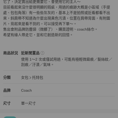
它了，決定賣出給更需要它、會使用它的主人～

目前看起來沒什麼很明顯的瑕疵，用過的痕跡大概是小區域（手提
處、包包角落）有一些些灰灰的，基本上不是拍照或近看都看不出
來，斜肩帶不知道為什麼出現黃色污漬，位置在肩帶背面，有附圖
片，背起來是看不到的，可以接受再下單～。

售出會附品牌防塵袋（微髒了）、購買證明、coach絲巾。

希望有緣人帶走它，並和它創造新的回憶。
Coach
女包
商品狀態與細節
商品狀況
近新閒置品
使用 1～2 次或僅試用過，可能有極輕微磨痕／髮絲紋／
刮痕／汙漬／氣味。
近新閒置品
Coach
女包
分類資訊
分類
女包
托特包
女包
/
托特包
推薦
Coach
Coach
精品
推薦清單
女包
品牌介紹
品牌
Coach
尺寸
單一尺寸