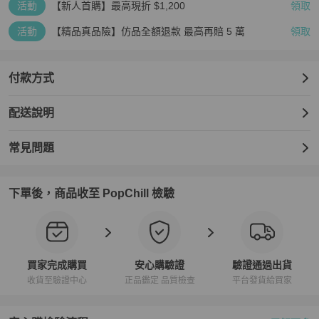
活動
【新人首購】最高現折 $1,200
領取
活動
【精品真品險】仿品全額退款 最高再賠 5 萬
領取
付款方式
配送說明
常見問題
下單後，商品收至 PopChill 檢驗
買家完成購買
安心購驗證
驗證通過出貨
收貨至驗證中心
正品鑑定 品質檢查
平台發貨給買家