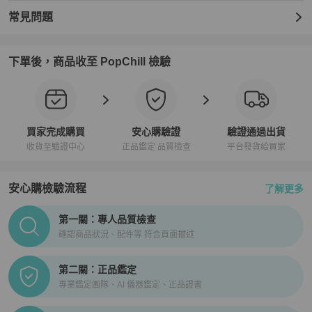
常見問題
下單後，商品收至 PopChill 檢驗
買家完成購買
安心購驗證
驗證通過出貨
收貨至驗證中心
正品鑑定 品質檢查
平台發貨給買家
安心購檢驗流程
了解更多
PopChill拍拍圈正品驗證、安心購檢驗流程介紹
第一關：專人品質檢查
確認商品狀況、配件等 符合頁面描述
第二關：正品鑑定
專業鑑定團隊、AI 儀器鑑定、正品證書