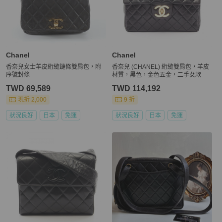
Chanel
Chanel
香奈兒女士羊皮絎縫鏈條雙肩包，附
香奈兒 (CHANEL) 絎縫雙肩包，羊皮
序號封條
材質，黑色，金色五金，二手女款
TWD 69,589
TWD 114,192
現折 2,000
9 折
狀況良好
日本
免運
狀況良好
日本
免運