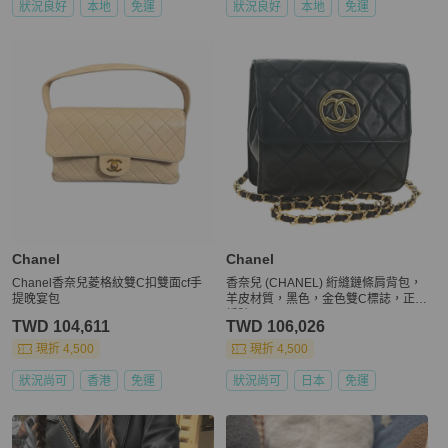
狀況良好
本地
免運
狀況良好
本地
免運
Chanel
Chanel
Chanel香奈兒菱格紋雙C扣雙面cf手
香奈兒 (CHANEL) 絎縫鏈條肩背包，
提晚宴包
羊皮材質，黑色，金色雙C標誌，正品
編號 yk20399SAV
TWD 104,611
TWD 106,026
現折 4,500
現折 4,500
狀況尚可
香港
免運
狀況尚可
日本
免運