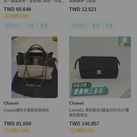
包，緞面黑色，金色雙C標誌，貨號 1
品牌鏈帶* 2用袋
92082V
TWD 60,646
TWD 12,521
現折 2,000
狀況尚可
日本
免運
狀況尚可
香港
免運
Chanel
Chanel
Chanel撞色手提肩背兩用包
CHANEL 黑色帆布3開金扣中古CF雙
肩包肩背包
TWD 81,000
TWD 140,957
現折 2,000
現折 8,000