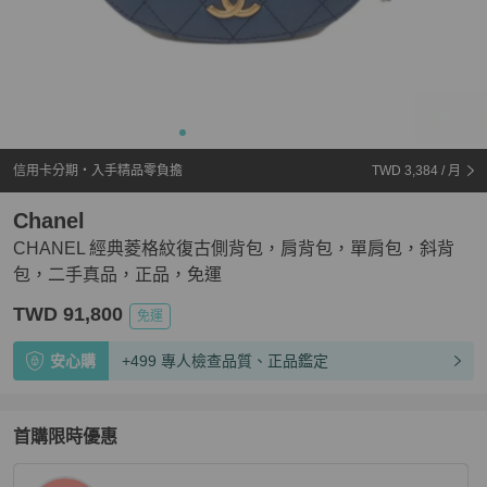
信用卡分期・入手精品零負擔
TWD 3,384
/ 月
Chanel
CHANEL 經典菱格紋復古側背包，肩背包，單肩包，斜背
包，二手真品，正品，免運
TWD 91,800
免運
安心購
+499 專人檢查品質、正品鑑定
首購限時優惠