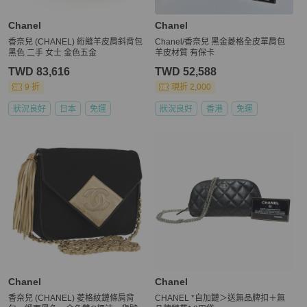
Chanel
Chanel
香奈兒 (CHANEL) 絎縫羊皮肩斜背包
Chanel/香奈兒 黑金菱格全皮單肩包
黑色 二手 女士 金色五金
羊皮材質 有保卡
TWD 83,616
TWD 52,588
9 折
現折 2,000
狀況良好
日本
免運
狀況良好
香港
免運
Chanel
Chanel
香奈兒 (CHANEL) 菱格紋鏈條肩背
CHANEL *自加鏈＞送無品牌扣＋無