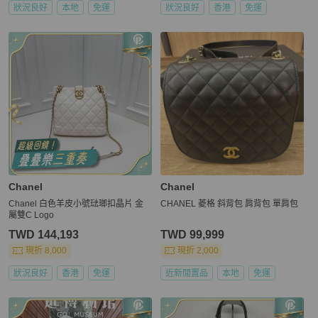
狀況良好
本地
免運
狀況良好
香港
免運
Chanel
Chanel
Chanel 白色羊皮小號琺瑯扣晶片 金
CHANEL 菱格 斜背包 肩背包 單肩包
屬雙C Logo
TWD 144,193
TWD 99,999
現折 8,000
現折 2,000
狀況良好
香港
免運
近新閒置品
本地
免運