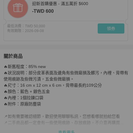
迎新首購優惠 - 滿五萬折 $600
-TWD 600
最低消費：
TWD 50,000
領券
有效期限：
2026-09-08
關於商品
關於
🔥新舊程度：85% new

CHANEL 經典菱格紋復古側背包，肩背包，單肩包，斜
🔥狀況說明：部分皮革表面及邊角有些微磨損及髒污，內裡、背帶有
使用痕跡及些微污漬，五金些微磨損。

🔥尺寸：16 cm x 12 cm x 6 cm，背帶最長約109公分

🔥顏色：藍色 + 銀色五金

🔥內裡：1個拉鍊口袋

🔥附件：原廠防塵袋

📌如有需要確認細節，歡迎使用聊聊私訊，您想看哪就拍給您看

📌二手商品都一定會有一些使用痕跡、存放痕跡，不介意再購買

📌商品現況會盡力在細節照中呈現，務必請您放大檢視

查看更多