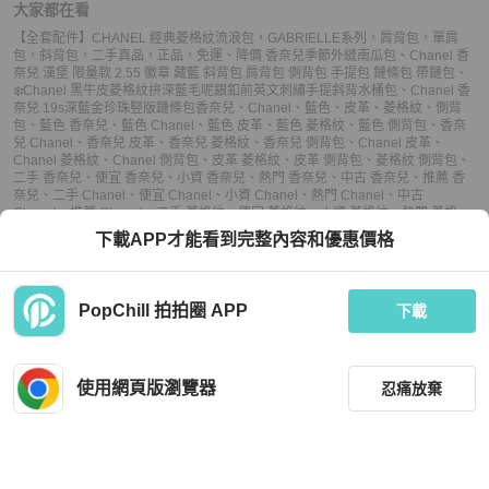
大家都在看
【全套配件】CHANEL 經典菱格紋流浪包，GABRIELLE系列，肩背包，單肩
包，斜背包，二手真品，正品，免運
、
降價 香奈兒季節外縫南瓜包
、
Chanel 香
奈兒 漢堡 限量款 2.55 徽章 藏藍 斜背包 肩背包 側背包 手提包 鏈條包 帶鏈包
、
❄️Chanel 黑牛皮菱格紋拚深藍毛呢銀釦前英文刺繡手提斜背水桶包
、
Chanel 香
奈兒 19s深藍金珍珠竪版鏈條包
香奈兒
、
Chanel
、
藍色
、
皮革
、
菱格紋
、
側背
包
、
藍色 香奈兒
、
藍色 Chanel
、
藍色 皮革
、
藍色 菱格紋
、
藍色 側背包
、
香奈
兒 Chanel
、
香奈兒 皮革
、
香奈兒 菱格紋
、
香奈兒 側背包
、
Chanel 皮革
、
Chanel 菱格紋
、
Chanel 側背包
、
皮革 菱格紋
、
皮革 側背包
、
菱格紋 側背包
、
二手 香奈兒
、
便宜 香奈兒
、
小資 香奈兒
、
熱門 香奈兒
、
中古 香奈兒
、
推薦 香
奈兒
、
二手 Chanel
、
便宜 Chanel
、
小資 Chanel
、
熱門 Chanel
、
中古
Chanel
、
推薦 Chanel
、
二手 菱格紋
、
便宜 菱格紋
、
小資 菱格紋
、
熱門 菱格
紋
、
中古 菱格紋
、
推薦 菱格紋
、
二手 側背包
、
便宜 側背包
、
小資 側背包
、
熱門
下載APP才能看到完整內容和優惠價格
側背包
、
中古 側背包
、
推薦 側背包
PopChill 拍拍圈 APP
下載
上架
使用網頁版瀏覽器
忍痛放棄
議價
購買
收藏
(
4
)
聊聊