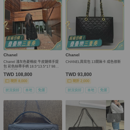
Chanel
Chanel
Chanel 淺灰色菱格紋 牛皮鏈條手提
CHANEL肩背包 13開無卡 成色很新
包 彩色絲帶手柄 18.5*13.5*17 98新
配件發票 保卡
TWD 108,800
TWD 93,800
現折 8,000
現折 2,000
狀況良好
本地
免運
狀況良好
本地
免運