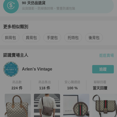
90 天仿品退貨
出貨錄影、防掉換封條、雙重防護包裝
更多相似類別
更多
Chanel
女包
相似商品推薦
斜背包
肩背包
手提包
托特包
後背包
認識賣場主人
逛逛賣場
PopChill 拍拍圈嚴選賣家
Arlen's Vintage
介紹
Arlen's Vintage
追蹤
商品數
商品售出
安心購通過
聊聊回覆
224 件
118 件
100 %
當天回覆