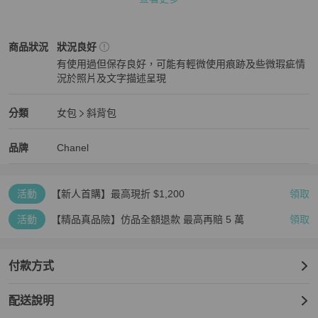
📌細節照痕跡明顯很正常，但基本上會與肉眼觀看存在一定落差

📌二手精品乃特殊商品，商品一旦售出後不做退換敬請見諒

Chanel
女包
商品狀態與細節
商品狀況
狀況良好
❤️誠心經營，有任何疑問都歡迎留言溝通，希望提供您良好的購物體
有使用過但保存良好，可能有輕微使用痕跡及些微瑕疵情
驗

況於照片及文字描述呈現
☺️將持續添加新的商品，請您追蹤賣場才不會錯過新商品的上架，凡
狀況良好
追蹤 Arlen_Vintage 的買家都可以現折100(直接出價)

☺️ Arlen_Vintage 也有同名的 IG 帳號囉，一起追蹤起來才不會錯過
Chanel
女包
分類資訊
分類
女包
斜背包
新商品的上架喔
女包
/
斜背包
推薦
Chanel
Chanel
精品
推薦清單
女包
品牌介紹
品牌
Chanel
活動
【新人首購】最高現折 $1,200
領取
活動
【精品真品險】仿品全額退款 最高再賠 5 萬
領取
付款方式
配送說明