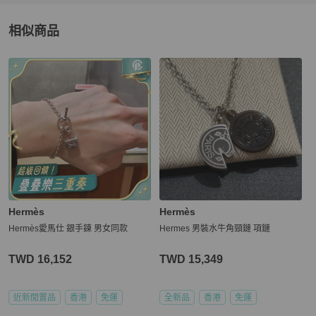
相似商品
更多相似
agnès b.
女錶
推薦精品
Hermès
Hermès
Hermès愛馬仕 銀手鍊 男女同款
Hermes 男裝水牛角頸鏈 項鏈
TWD 16,152
TWD 15,349
近新閒置品
香港
免運
全新品
香港
免運