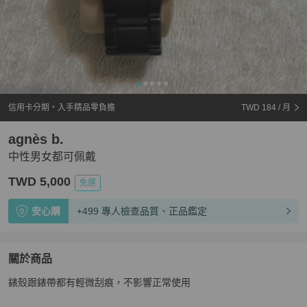
信用卡分期・入手精品零負擔
TWD 184
/ 月
agnès b.
中性男女都可佩戴
TWD 5,000
免運
安心購
+499 專人檢查品質、正品鑑定
關於商品
關於
錶殼跟錶帶都有輕微刮痕，不影響正常使用
中性男女都可佩戴
商品詳情與購買須知