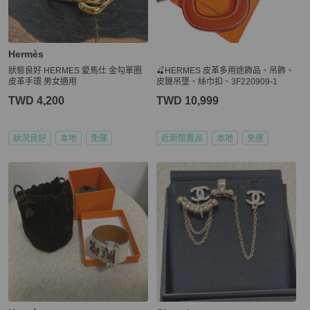
Hermès
狀態良好 HERMES 愛馬仕 金勾單圈
🍒HERMES 皮革多用途飾品、吊飾、
皮革手環 男女適用
皮鏈吊墜、絲巾扣、3F220909-1
TWD 4,200
TWD 10,999
狀況良好
本地
免運
近新閒置品
本地
免運