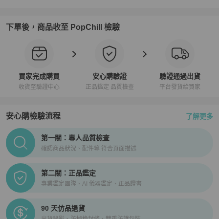
下單後，商品收至 PopChill 檢驗
買家完成購買
安心購驗證
驗證通過出貨
收貨至驗證中心
正品鑑定 品質檢查
平台發貨給買家
安心購檢驗流程
了解更多
PopChill拍拍圈正品驗證、安心購檢驗流程介紹
第一關：專人品質檢查
確認商品狀況、配件等 符合頁面描述
第二關：正品鑑定
專業鑑定團隊、AI 儀器鑑定、正品證書
90 天仿品退貨