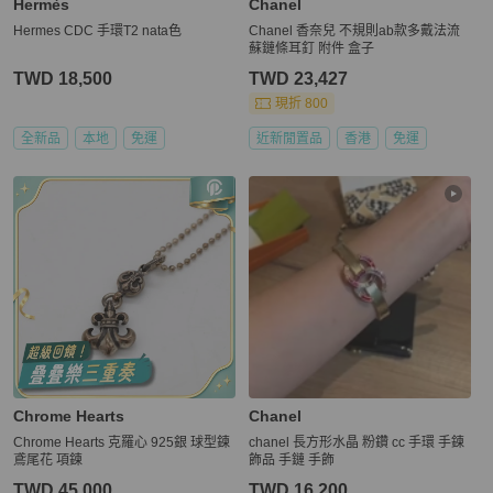
Hermès
Chanel
Hermes CDC 手環T2 nata色
Chanel 香奈兒 不規則ab款多戴法流
蘇鏈條耳釘 附件 盒子
TWD 18,500
TWD 23,427
現折 800
全新品
本地
免運
近新閒置品
香港
免運
Chrome Hearts
Chanel
Chrome Hearts 克羅心 925銀 球型鍊
chanel 長方形水晶 粉鑽 cc 手環 手鍊
鳶尾花 項鍊
飾品 手鏈 手飾
TWD 45,000
TWD 16,200