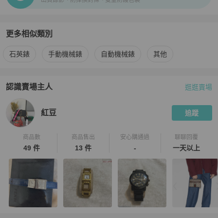
出貨錄影、防掉換封條、雙重防護包裝
更多相似類別
更多
agnès b.
女錶
相似商品推薦
石英錶
手動機械錶
自動機械錶
其他
認識賣場主人
逛逛賣場
PopChill 拍拍圈嚴選賣家
紅豆
介紹
紅豆
追蹤
商品數
商品售出
安心購通過
聊聊回覆
49 件
13 件
-
一天以上