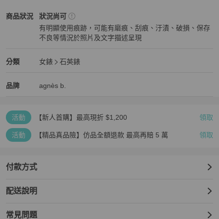
agnès b.
女錶
商品狀態與細節
商品狀況
狀況尚可
有明顯使用痕跡，可能有磨痕、刮痕、汙漬、破損、保存
不良等情況於照片及文字描述呈現
狀況尚可
agnès b.
女錶
分類資訊
分類
女錶
石英錶
女錶
/
石英錶
推薦
agnès b.
agnès b.
精品
推薦清單
女錶
品牌介紹
品牌
agnès b.
活動
【新人首購】最高現折 $1,200
領取
活動
【精品真品險】仿品全額退款 最高再賠 5 萬
領取
付款方式
配送說明
常見問題