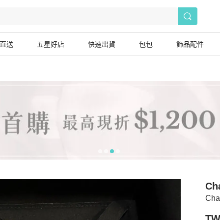
直送
五星好店
快速出貨
包包
飾品配件
Ch
Ch
TW