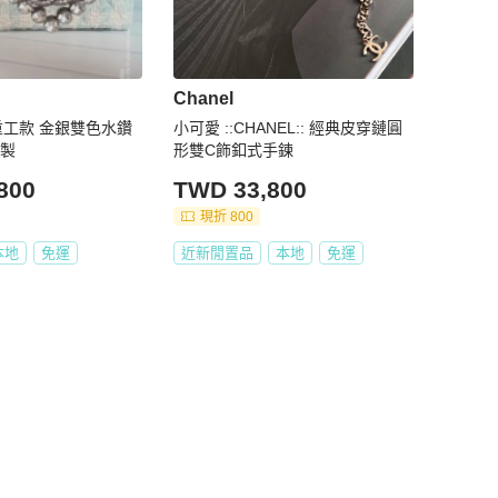
Chanel
麗重工款 金銀雙色水鑽
小可愛 ::CHANEL:: 經典皮穿鏈圓
國製
形雙C飾釦式手鍊
800
TWD 33,800
現折 800
本地
免運
近新閒置品
本地
免運