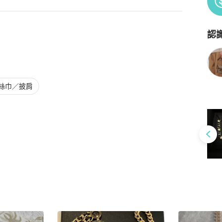
認
Po
絲巾／披肩