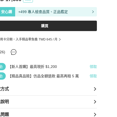
安心購
+499 專人檢查品質、正品鑑定
購買
用卡分期・入手精品零負擔
TWD 645
/ 月
26
)
動
【新人首購】最高現折 $1,200
領取
動
【精品真品險】仿品全額退款 最高再賠 5 萬
領取
款方式
送說明
見問題