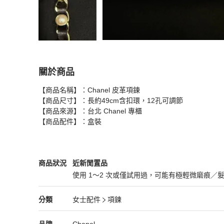
關於商品
關於
【商品名稱】：Chanel 皮革項鍊

Chanel 皮革項鍊
商品詳情與購買須知
【商品尺寸】：長約49cm含扣環，12孔可調節

【商品來源】：台北 Chanel 專櫃

【商品配件】：盒裝
Chanel
女士配件
商品狀態與細節
商品狀況
近新閒置品
使用 1～2 次或僅試用過，可能有極輕微磨痕／
近新閒置品
Chanel
女士配件
分類資訊
分類
女士配件
項鍊
女士配件
/
項鍊
推薦
Chanel
Chanel
精品
推薦清單
女士配件
品牌介紹