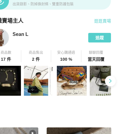
出貨錄影、防掉換封條、雙重防護包裝
識賣場主人
逛逛賣場
pChill 拍拍圈嚴選賣家
Sean L
介紹
Sean L
追蹤
商品數
商品售出
安心購通過
聊聊回覆
17 件
2 件
100 %
當天回覆