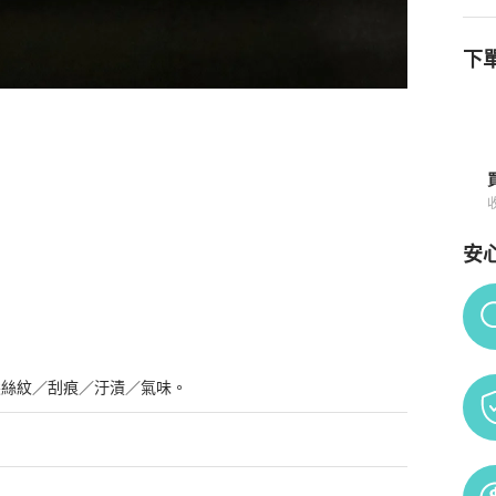
下單
安
Po
髮絲紋／刮痕／汙漬／氣味。