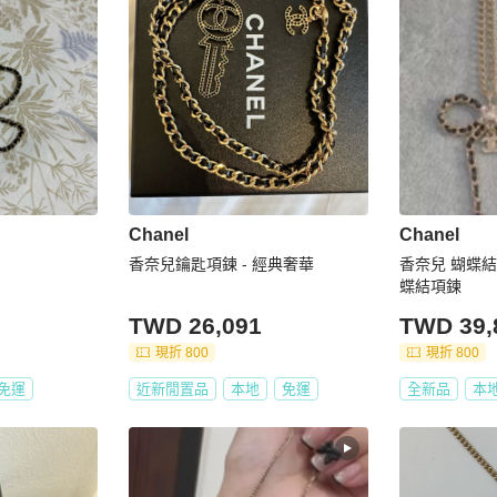
Chanel
Chanel
香奈兒鑰匙項鍊 - 經典奢華
香奈兒 蝴蝶結皮
蝶結項鍊
TWD 26,091
TWD 39,
現折 800
現折 800
免運
近新閒置品
本地
免運
全新品
本