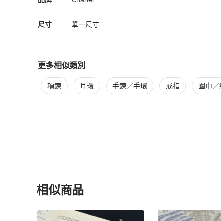
品牌
Chanel
尺寸
單一尺寸
更多相似類別
更多
Chanel
女士配件
相似商品推薦
項鍊
耳環
手鍊／手環
戒指
圍巾／
相似商品
更多相似
Chanel
女士配件
推薦精品