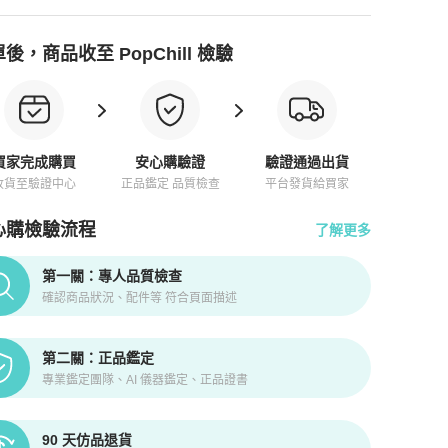
後，商品收至 PopChill 檢驗
買家完成購買
安心購驗證
驗證通過出貨
收貨至驗證中心
正品鑑定 品質檢查
平台發貨給買家
心購檢驗流程
了解更多
pChill拍拍圈正品驗證、安心購檢驗流程介紹
第一關：專人品質檢查
確認商品狀況、配件等 符合頁面描述
第二關：正品鑑定
專業鑑定團隊、AI 儀器鑑定、正品證書
90 天仿品退貨