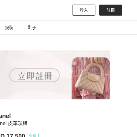
登入
註冊
服裝
鞋子
anel
anel 皮革項鍊
D 17,500
免運