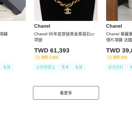
Chanel
Chanel
珠項鍊
Chanel 95年皮穿链黑金莱茵石cc
Chanel 華
项链
領片項鍊 法
TWD 61,393
TWD 39,
現折 2,000
現折 800
免運
近新閒置品
香港
免運
狀況良好
看更多