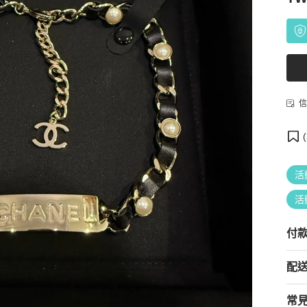
信
(
活
活
付
配
常