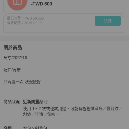
-TWD 600
最低消費：
TWD 50,000
領券
有效期限：
2026-09-06
關於商品
關於
尺寸/20*7*16

gucci 咖牛皮霧金釦竹節方型手提斜背包
商品詳情與購買
配件/背帶

只背過一次 狀況蠻好
Gucci
女包
商品狀態與細節
商品狀況
近新閒置品
使用 1～2 次或僅試用過，可能有極輕微磨痕／髮絲紋／
刮痕／汙漬／氣味。
近新閒置品
Gucci
女包
分類資訊
分類
女包
斜背包