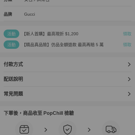
女包
/
斜背包
推薦
Gucci
Gucci
精品
推薦清單
女包
品牌介紹
品牌
Gucci
活動
【新人首購】最高現折 $1,200
領取
活動
【精品真品險】仿品全額退款 最高再賠 5 萬
領取
付款方式
配送說明
常見問題
下單後，商品收至 PopChill 檢驗