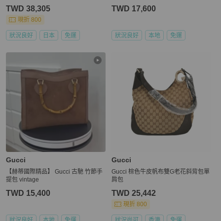
TWD 38,305
TWD 17,600
現折 800
狀況良好
日本
免運
狀況良好
本地
免運
Gucci
Gucci
【赫蒂國際精品】 Gucci 古馳 竹節手
Gucci 棕色牛皮帆布雙G老花斜背包單
提包 vintage
肩包
TWD 15,400
TWD 25,442
現折 800
狀況良好
本地
免運
狀況尚可
香港
免運