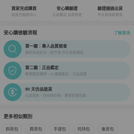
買家完成購買
安心購驗證
驗證通過出貨
收貨至驗證中心
正品鑑定 品質檢查
平台發貨給買家
安心購檢驗流程
了解更多
PopChill拍拍圈正品驗證、安心購檢驗流程介紹
第一關：專人品質檢查
確認商品狀況、配件等 符合頁面描述
第二關：正品鑑定
專業鑑定團隊、AI 儀器鑑定、正品證書
90 天仿品退貨
出貨錄影、防掉換封條、雙重防護包裝
更多相似類別
更多
Gucci
女包
相似商品推薦
斜背包
肩背包
手提包
托特包
後背包