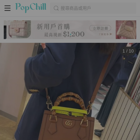
搜尋商品或用戶
1
/
10