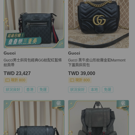
Gucci
Gucci
Gucci男士斜背包經典GG紋配紅藍條
Gucci 黑牛皮山形紋霧金釦Marmont
紋肩帶
下蓋肩斜背包
TWD 23,427
TWD 39,000
現折 800
現折 800
狀況良好
香港
免運
狀況良好
本地
免運