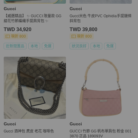
Gucci
Gucci
【威選精品】 ✨ GUCCI 限量款 GG
Gucci米色 牛皮PVC Ophidia手提鏈條
緹花竹節編織手提肩背包 ✨
斜背包
TWD 34,920
TWD 39,800
現折 800
現折 800
近新閒置品
本地
免運
狀況良好
本地
免運
Gucci
Gucci
Gucci 酒神包 麂皮 老花 咖啡色
GUCCI 竹節 GG 帆布單肩包 粉金 001
3870 正品 189093V