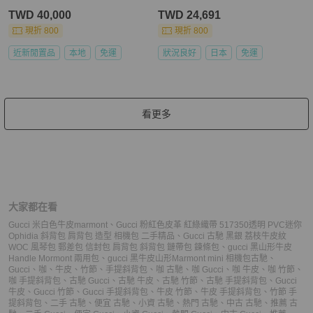
TWD 40,000
TWD 24,691
現折 800
現折 800
近新閒置品
本地
免運
狀況良好
日本
免運
看更多
大家都在看
Gucci 米白色牛皮marmont
、
Gucci 粉紅色皮革 紅綠織帶 517350透明 PVC迷你
Ophidia 斜背包 肩背包 造型 相機包 二手精品
、
Gucci 古馳 黑銀 荔枝牛皮紋
WOC 風琴包 郵差包 信封包 肩背包 斜背包 鏈帶包 鍊條包
、
gucci 黑山形牛皮
Handle Mormont 兩用包
、
gucci 黑牛皮山形Marmont mini 相機包
古馳
、
Gucci
、
咖
、
牛皮
、
竹節
、
手提斜背包
、
咖 古馳
、
咖 Gucci
、
咖 牛皮
、
咖 竹節
、
咖 手提斜背包
、
古馳 Gucci
、
古馳 牛皮
、
古馳 竹節
、
古馳 手提斜背包
、
Gucci
牛皮
、
Gucci 竹節
、
Gucci 手提斜背包
、
牛皮 竹節
、
牛皮 手提斜背包
、
竹節 手
提斜背包
、
二手 古馳
、
便宜 古馳
、
小資 古馳
、
熱門 古馳
、
中古 古馳
、
推薦 古