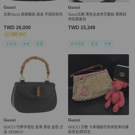
Gucci
Gucci
全新Gucci 經典壓紋 真皮 手提斜背包
Gucci古馳 黑色全皮老花壓紋 單肩斜
挎包郵差包
TWD 26,000
TWD 15,349
現折 800
全新品
本地
免運
狀況良好
香港
免運
Gucci
Gucci
GUCCI 竹節手提包 皮革 黑色 金色 正
GUCCI 古馳 卡其咖緹花布拼皮革拉鍊
品 183361V
斜背包/肩背包