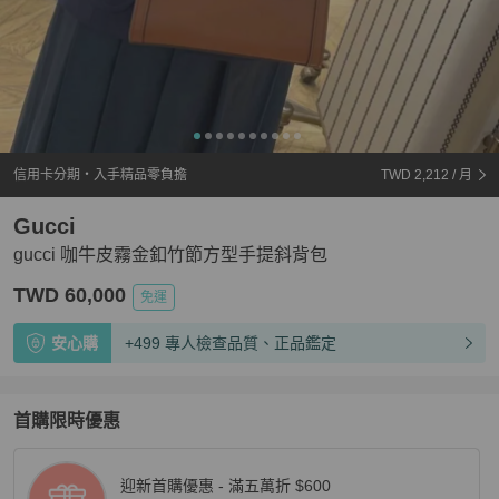
信用卡分期・入手精品零負擔
TWD 2,212
/ 月
Gucci
gucci 咖牛皮霧金釦竹節方型手提斜背包
TWD 60,000
免運
安心購
+499 專人檢查品質、正品鑑定
首購限時優惠
迎新首購優惠 - 滿五萬折 $600