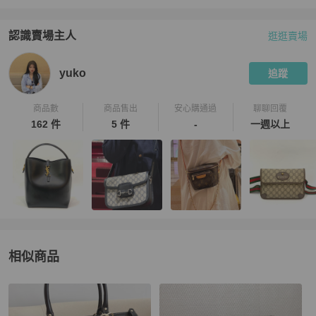
認識賣場主人
逛逛賣場
PopChill 拍拍圈嚴選賣家
yuko
介紹
yuko
追蹤
商品數
商品售出
安心購通過
聊聊回覆
162 件
5 件
-
一週以上
相似商品
更多相似
Gucci
女包
推薦精品