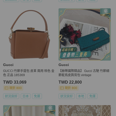
Gucci
Gucci
GUCCI 竹節手提包 皮革 兩用 棕色 金
【赫蒂國際精品】 Gucci 古馳 竹節細
色 正品 185369
節鴕鳥皮肩背包 vintage
TWD 33,069
TWD 22,800
現折 800
現折 800
狀況良好
日本
免運
狀況良好
本地
免運