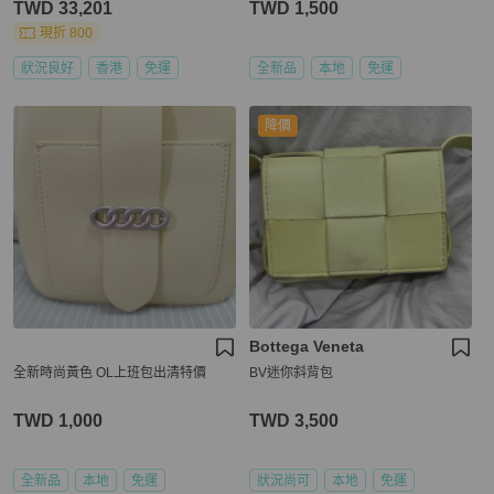
TWD 33,201
TWD 1,500
現折 800
狀況良好
香港
免運
全新品
本地
免運
降價
Bottega Veneta
全新時尚黃色 OL上班包出清特價
BV迷你斜背包
TWD 1,000
TWD 3,500
全新品
本地
免運
狀況尚可
本地
免運