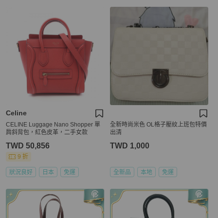
Celine
CELINE Luggage Nano Shopper 單
全新時尚米色 OL格子壓紋上班包特價
肩斜背包，紅色皮革，二手女款
出清
TWD 50,856
TWD 1,000
9 折
狀況良好
日本
免運
全新品
本地
免運