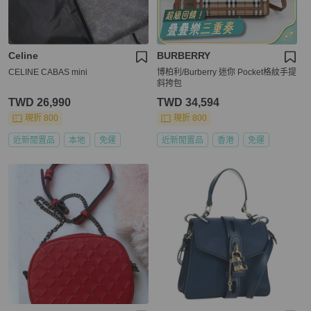
Celine
BURBERRY
CELINE CABAS mini
博柏利/Burberry 迷你 Pocket格紋手提
斜挎包
TWD 26,990
TWD 34,594
現折 800
現折 800
近新閒置品
本地
免運
近新閒置品
香港
免運