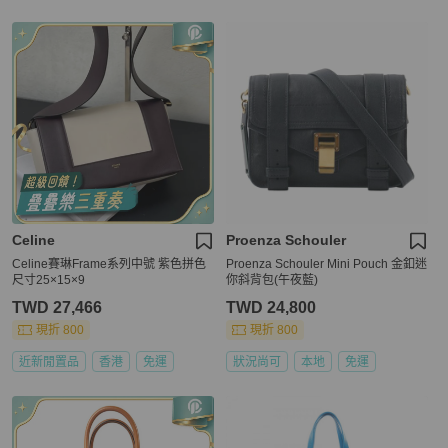
Celine
Proenza Schouler
Celine賽琳Frame系列中號 紫色拼色
Proenza Schouler Mini Pouch 金釦迷
尺寸25×15×9
你斜背包(午夜藍)
TWD 27,466
TWD 24,800
現折 800
現折 800
近新閒置品
香港
免運
狀況尚可
本地
免運