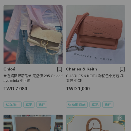
Chloé
Charles & Keith
💗香緹國際精品💗 克洛伊 295 Chloe f
CHARLES & KEITH 粉橘色小方包 斜
aye minia 小可愛
背包 小CK
TWD 7,080
TWD 1,000
狀況尚可
本地
免運
近新閒置品
本地
免運