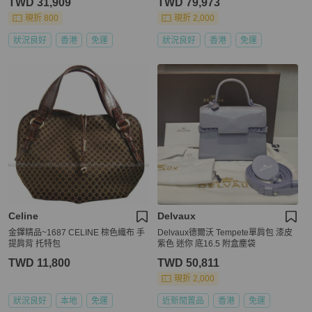
TWD 31,909
TWD 79,973
現折 800
現折 2,000
狀況良好
香港
免運
狀況良好
香港
免運
Celine
Delvaux
金鐸精品~1687 CELINE 棕色織布 手
Delvaux德爾沃 Tempete單肩包 漆皮
提肩背 托特包
紫色 迷你 底16.5 附盒塵袋
TWD 11,800
TWD 50,811
現折 2,000
狀況良好
本地
免運
近新閒置品
香港
免運