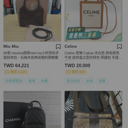
Miu Miu
Celine
99新 miumiu繆繆mini ivy小托特包手
Celine 思琳 Cabas 米白色 棕色帆布
提斜挎包，石楠木色時尚簡約閉眼衝
牛皮 迷你直立型托特包 琴譜包 手提包
肩背包
TWD 64,221
TWD 20,000
現折 2,000
現折 800
近新閒置品
香港
免運
狀況良好
本地
免運