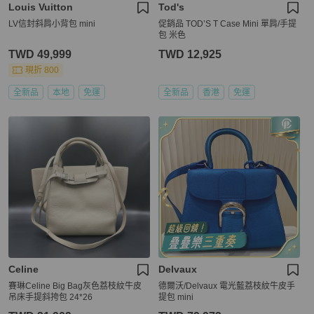
Louis Vuitton
Tod's
LV信封斜肩小背包 mini
促銷品 TOD’S T Case Mini 單肩/手提
包 米色
TWD 49,999
TWD 12,925
現折 800
全新品
本地
免運
全新品
香港
免運
Celine
Delvaux
賽琳Celine Big Bag灰色荔枝紋牛皮
德爾沃/Delvaux 電光藍荔枝紋牛皮手
吊床手提斜挎包 24*26
提包 mini