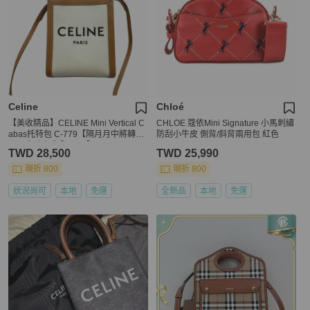
Celine
Chloé
【美收精品】CELINE Mini Vertical C
CHLOE 蔻依Mini Signature 小馬刺繡
abas托特包 C-779【隔月月中將轉賣
防刮小牛皮 側背/斜背兩用包 紅色
至日本 上架期限30天】
TWD 28,500
TWD 25,990
現折 800
現折 800
狀況尚可
本地
免運
全新品
本地
免運