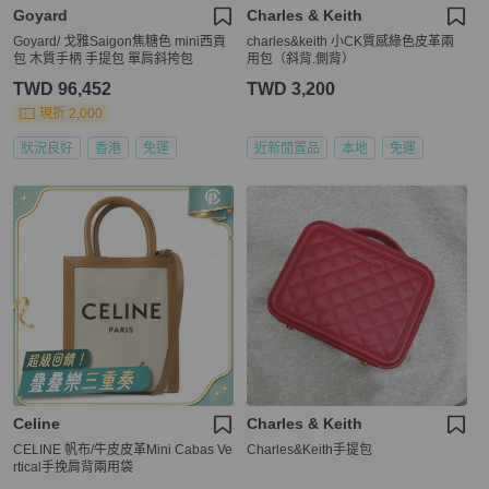
Goyard
Charles & Keith
Goyard/ 戈雅Saigon焦糖色 mini西貢
charles&keith 小CK質感綠色皮革兩
包 木質手柄 手提包 單肩斜挎包
用包（斜背.側背）
TWD 96,452
TWD 3,200
現折 2,000
狀況良好
香港
免運
近新閒置品
本地
免運
Celine
Charles & Keith
CELINE 帆布/牛皮皮革Mini Cabas Ve
Charles&Keith手提包
rtical手挽肩背兩用袋