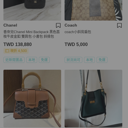
Chanel
Coach
香奈兒Chanel Mini Backpack 黑色荔
coach小斜背扁包
枝牛皮金釦 雙肩包 小書包 斜揹包
TWD 138,880
TWD 5,000
現折 4,500
近新閒置品
本地
免運
狀況尚可
本地
免運