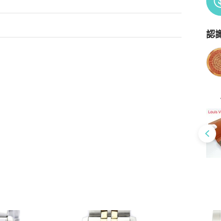
，防水墊圈已無法完美，最好都只使用於生活防水）。

認
Po
新的瑞士石英電池，有300元發票，老闆也鑑定此錶是真品。

一、百分之一和千分之一秒的腕錶和精確度達到萬分之一秒的
Vuitton奢侈精品 的一員，LV推出自有品牌的高價精品手錶，也