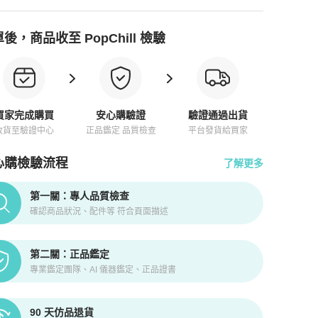
後，商品收至 PopChill 檢驗
買家完成購買
安心購驗證
驗證通過出貨
收貨至驗證中心
正品鑑定 品質檢查
平台發貨給買家
心購檢驗流程
了解更多
pChill拍拍圈正品驗證、安心購檢驗流程介紹
第一關：專人品質檢查
確認商品狀況、配件等 符合頁面描述
第二關：正品鑑定
專業鑑定團隊、AI 儀器鑑定、正品證書
90 天仿品退貨