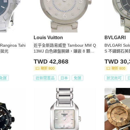
Louis Vuitton
BVLGARI
ngiroa Tahi
近乎全新路易威登 Tambour MM Q
BVLGARI So
A 拋光
13MJ 白色錶盤腕錶，鑲嵌 8 顆鑽
S 不鏽鋼石
石，不鏽鋼和橡膠錶殼，石英機
式
TWD 42,868
TWD 30,
芯，33 毫米
現折 800
現折 800
免運
近新閒置品
日本
免運
狀況尚可