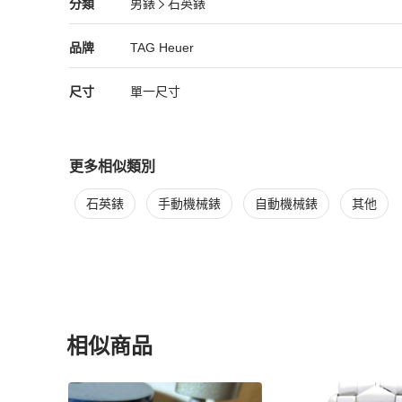
TAG Heuer
男錶
分類資訊
分類
男錶
石英錶
●採用瑞士製造的磨砂精鋼＆石英機芯。

男錶
/
石英錶
推薦
●防水：200公尺（出廠的新錶，才有可能，任何二手舊錶
TAG Heuer
TAG Heuer
精品
推薦清單
男錶
品牌介紹
品牌
TAG Heuer
●2024／11／14已送台北東湖的寶島鐘錶加盟店，更換全
尺寸
單一尺寸
●有使用痕跡，金屬表面有稍微刮痕。

●164年歴史的瑞士製錶名廠(since 1860年)

更多相似類別
●泰格豪雅表是世界上唯一一家能製造出精準度達到十分之
更多
TAG Heuer
男錶
相似商品推薦
石英錶
手動機械錶
自動機械錶
其他
時計的製表商。

●全球前四大奢侈精品名錶與最受歡迎的前四名二手名錶:

1.ROLEX 

2.OMEGA

3.百年靈 

相似商品
4.泰格豪雅

更多相似
TAG Heuer
男錶
推薦精品
●1990年LV收購了泰格豪雅錶。泰格豪雅錶也成為 Louis 
多了世界級的生力軍。
