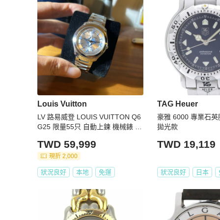
●●●

品牌推廣的大明星與球王：

1. 影帝,史提夫麥坤

2. 世界高爾夫球王 ～ 老虎伍茲

3. 神鬼認證巨星～Matt Damon麥特.戴蒙
Louis Vuitton
TAG Heuer
LV 路易威登 LOUIS VUITTON Q6
豪雅 6000 專業石英
G25 限量55只 自動上鍊 機械錶 男
拋光款
錶
TWD 59,999
TWD 19,119
現折 2,000
狀況良好
本地
免運
狀況良好
日本