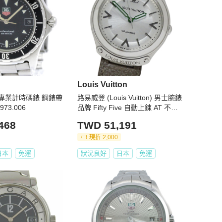
Louis Vuitton
R 專業計時碼錶 鋼錶帶
路易威登 (Louis Vuitton) 男士腕錶
73.006
品牌 Fifty Five 自動上鍊 AT 不鏽
鋼 SS 皮革 Q6G20 圓形拋光
468
TWD 51,191
現折 2,000
日本
免運
狀況良好
日本
免運