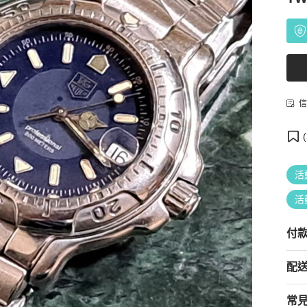
信
(
活
活
付
配
常