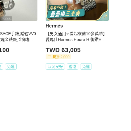
Hermès
RSACE手錶,編號VV0
【男女通用✨看起來值10多萬🤣】
m玫瑰金錶殼,金銀相間
愛馬仕Hermes Heure H 後鑽H手
錶 25mm中號 石英機芯 鋼帶 黑色
100
TWD 63,005
錶盤
現折 2,000
地
免運
狀況良好
香港
免運