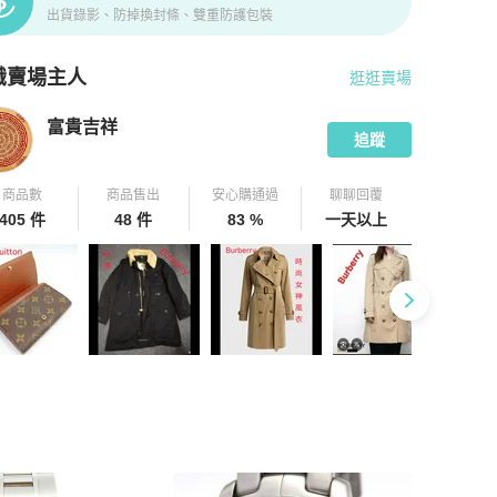
出貨錄影、防掉換封條、雙重防護包裝
識賣場主人
逛逛賣場
pChill 拍拍圈嚴選賣家
富貴吉祥
介紹
富貴吉祥
追蹤
商品數
商品售出
安心購通過
聊聊回覆
405 件
48 件
83 %
一天以上