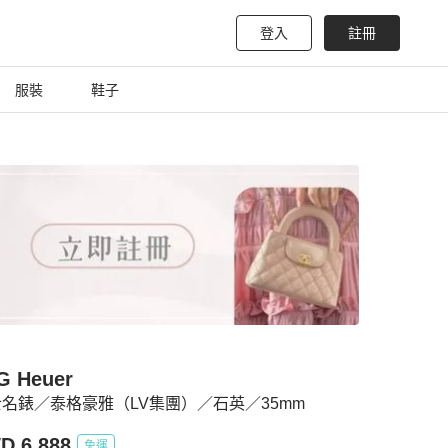
登入
註冊
服裝
鞋子
G Heuer
名錶／泰格豪雅（LV集團）／石英／35mm
D 6,888
免運