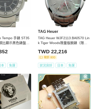
TAG Heuer
lo Tempo 手錶 ST35
TAG Heuer WJF2113.BA0570 Lin
英類比顯示黑色錶盤男
k Tiger Woods限量版腕錶（限量5
500枚） - 銀色
352
TWD 22,216
現折 800
日本
免運
狀況良好
日本
免運