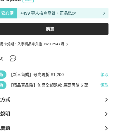
安心購
+499 專人檢查品質、正品鑑定
購買
用卡分期・入手精品零負擔
TWD 254
/ 月
3
)
動
【新人首購】最高現折 $1,200
領取
動
【精品真品險】仿品全額退款 最高再賠 5 萬
領取
款方式
送說明
見問題