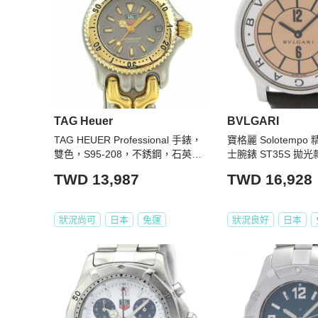
TAG Heuer
BVLGARI
TAG HEUER Professional 手錶，
寶格麗 Solotemp
雙色，S95-208，不銹鋼，石英，
士腕錶 ST35S 拋光
模擬顯示，灰色錶盤，專業，女士
TWD 13,987
TWD 16,928
狀況尚可
日本
免運
狀況良好
日本