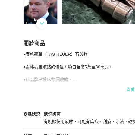
關於商品
關於
●泰格豪雅（TAG HEUER）石英錶

瑞士名錶／泰格豪雅（LV集團）／石英／35mm
●泰格豪雅腕錶的價位，約自台幣5萬至30萬元。

●此品牌已被LV集團收購。

查看
●男女皆宜

●此錶帶腕圍約17cm

（比較適合體重73公斤以下）

TAG Heuer
男錶
商品狀態與細節
商品狀況
狀況尚可
有明顯使用痕跡，可能有磨痕、刮痕、汙漬、破
●錶面直徑35mm

狀況尚可