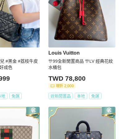
Louis Vuitton
奈兒 #黑金 #荔枝牛皮
🎊99全新閒置商品 🎊LV 經典花紋
C好成色
水桶包
999
TWD 78,800
現折 2,000
本地
免運
近新閒置品
本地
免運