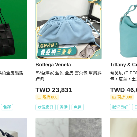
Bottega Veneta
Tiffany & C
te黑色全皮編織
BV葆蝶家 藍色 全皮 雲朵包 單肩斜
蒂芙尼 (TIFF
跨包
包，皮革，土
193383V
TWD 23,831
TWD 46,
現折 800
現折 800
免運
狀況良好
香港
免運
狀況良好