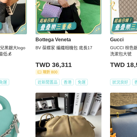
Bottega Veneta
Gucci
兒黑銀大logo
BV 葆蝶家 編織相機包 底長17
GUCCI 棕色
最低💰
洗漱包大號
TWD 36,311
TWD 18,
現折 800
免運
近新閒置品
香港
免運
狀況良好