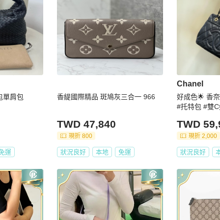
Chanel
包單肩包
香緹國際精品 斑鳩灰三合一 966
好成色🌟 香
#托特包 #雙
TWD 47,840
TWD 59,
現折 800
現折 2,000
免運
狀況良好
本地
免運
狀況良好