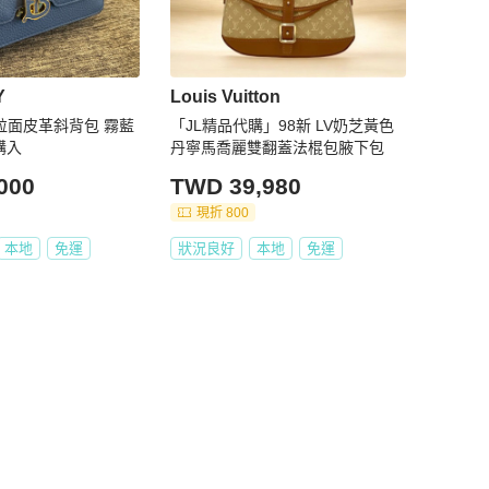
Y
Louis Vuitton
TB 粒面皮革斜背包 霧藍
「JL精品代購」98新 LV奶芝黃色
購入
丹寧馬喬麗雙翻蓋法棍包腋下包
000
TWD 39,980
現折 800
本地
免運
狀況良好
本地
免運