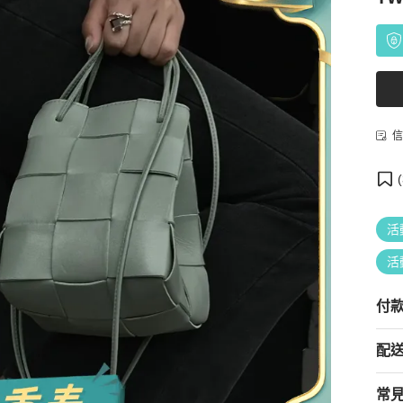
信
(
活
活
付
配
常