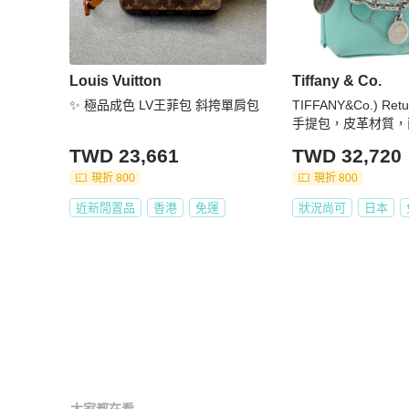
Louis Vuitton
Tiffany & Co.
✨ 極品成色 LV王菲包 斜挎單肩包
TIFFANY&Co.) Retu
手提包，皮革材質，
藍/銀色，正品編號 17
TWD 23,661
TWD 32,720
現折 800
現折 800
近新閒置品
香港
免運
狀況尚可
日本