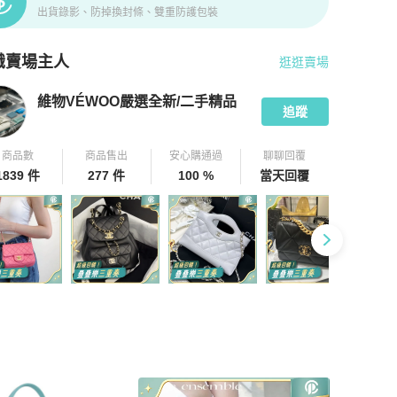
出貨錄影、防掉換封條、雙重防護包裝
識賣場主人
逛逛賣場
pChill 拍拍圈嚴選賣家
維物VÉWOO嚴選全新/二手精品
介紹
維物VÉWOO嚴選全新/二手精品
追蹤
商品數
商品售出
安心購通過
聊聊回覆
1839 件
277 件
100 %
當天回覆