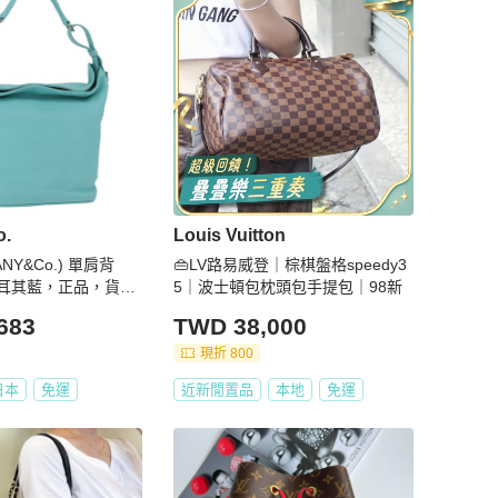
o.
Louis Vuitton
ANY&Co.) 單肩背
👜LV路易威登｜棕棋盤格speedy3
耳其藍，正品，貨號
5｜波士頓包枕頭包手提包｜98新
683
TWD 38,000
現折 800
日本
免運
近新閒置品
本地
免運