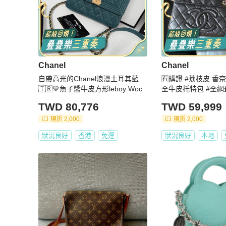
Chanel
Chanel
自帶高光的Chanel浪漫土耳其藍
🈶購證 #荔枝皮 香奈
🇹🇷💙魚子醬牛皮方形leboy Woc
全牛皮托特包 #全網
TWD 80,776
TWD 59,999
現折 2,000
現折 2,000
狀況良好
香港
免運
狀況良好
本地