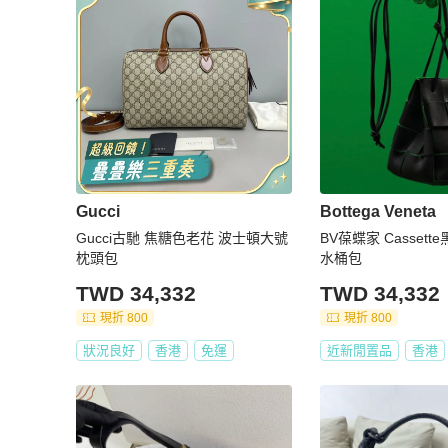
Gucci
Bottega Veneta
Gucci古馳 焦糖色老花 波士頓大號
BV葆蝶家 Casset
枕頭包
水桶包
TWD 34,332
TWD 34,332
現折 800
現折 800
狀況良好
香港
免運
近新閒置品
香港