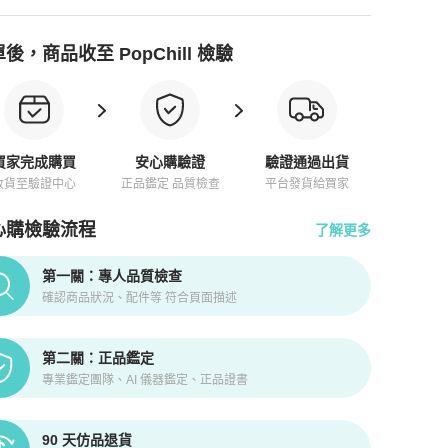
後，商品收至 PopChill 檢驗
買家完成購買
安心購驗證
驗證通過出貨
收貨至驗證中心
正品鑑定 品質檢查
平台發貨給買家
心購檢驗流程
了解更多
pChill拍拍圈正品驗證、安心購檢驗流程介紹
第一關：專人品質檢查
確認商品狀況、配件等 符合頁面描述
第二關：正品鑑定
專業鑑定團隊、AI 儀器鑑定、正品證書
90 天仿品退貨