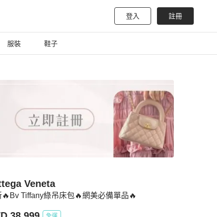
登入
註冊
服裝
鞋子
ttega Veneta
新🔥Bv Tiffany綠吊床包🔥網美必備單品🔥
D 38,999
免運