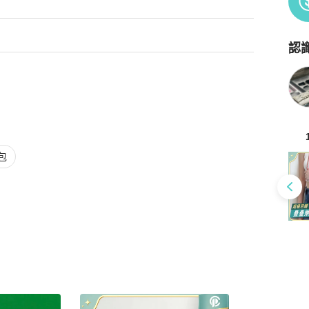
認
Po
包