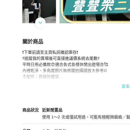
關於商品
關於
❗️下單前請至主頁私訊確認庫存❗️

97新🔥Bv Tiffany綠吊床包🔥網美必備單品🔥
商
‼️追蹤我的賣場後可直接進議價系統去尾數‼️

平時日用必備款😍適合各式各樣休閒出遊場合🥰

內裡乾淨、多角度照片無修圖拍攝請放大參考☑️

🧷配件：原廠防塵袋

‼️請先確認好包況 看完包況細節圖再下單‼️

查看
‼️有任何需要補拍的地方請私訊‼️

‼️商品並非全新品 有正常使用痕跡 請勿高標‼️
Bottega Veneta
女包
商品狀態與細節
商品狀況
近新閒置品
使用 1～2 次或僅試用過，可能有極輕微磨痕／
近新閒置品