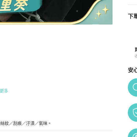
下單
品詳情與購買須知
安
Po
更多
髮絲紋／刮痕／汙漬／氣味。