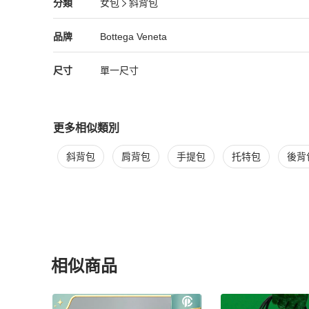
Bottega Veneta
女包
分類資訊
分類
女包
斜背包
女包
/
斜背包
推薦
Bottega Veneta
Bottega Veneta
精品
推薦清單
女包
品牌介紹
品牌
Bottega Veneta
尺寸
單一尺寸
更多相似類別
更多
Bottega Veneta
女包
相似商品推薦
斜背包
肩背包
手提包
托特包
後背
相似商品
更多相似
Bottega Veneta
女包
推薦精品