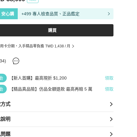
安心購
+499 專人檢查品質、正品鑑定
購買
用卡分期・入手精品零負擔
TWD 1,438
/ 月
34
)
動
【新人首購】最高現折 $1,200
領取
動
【精品真品險】仿品全額退款 最高再賠 5 萬
領取
款方式
送說明
見問題